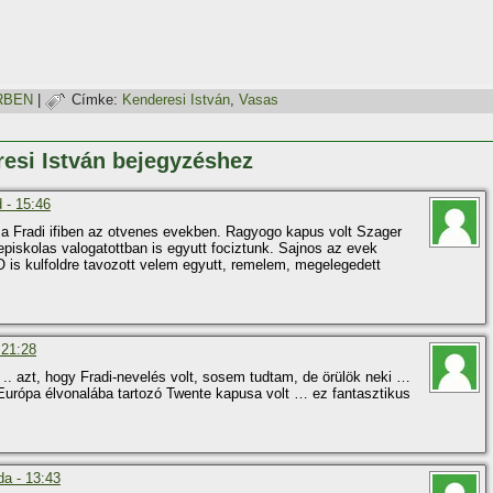
RBEN
|
Címke:
Kenderesi István
,
Vasas
resi István bejegyzéshez
 - 15:46
 a Fradi ifiben az otvenes evekben. Ragyogo kapus volt Szager
piskolas valogatottban is egyutt fociztunk. Sajnos az evek
 is kulfoldre tavozott velem egyutt, remelem, megelegedett
 21:28
. azt, hogy Fradi-nevelés volt, sosem tudtam, de örülök neki …
Európa élvonalába tartozó Twente kapusa volt … ez fantasztikus
da - 13:43