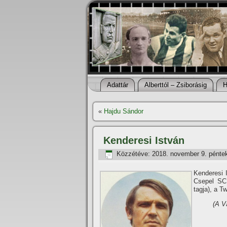
Adattár
Alberttól – Zsiborásig
H
«
Hajdu Sándor
Kenderesi István
Közzétéve:
2018. november 9. pénte
Kenderesi 
Csepel SC 
tagja), a T
(A V