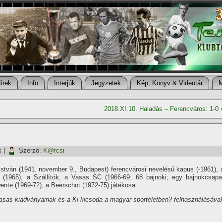
í­rek
Info
Interjúk
Jegyzetek
Kép, Könyv & Videotár
2018.XI.10. Haladás – Ferencváros: 1-0
k
|
Szerző:
K@rcsi
István (1941. november 9., Budapest) ferencvárosi nevelésű kapus (-1961), 
(1965), a Szállí­tók, a Vasas SC (1966-69: 68 bajnoki; egy bajnokcsapa
wente (1969-72), a Beerschot (1972-75) játékosa.
asas kiadványainak és a Ki kicsoda a magyar sportéletben? felhasználásával