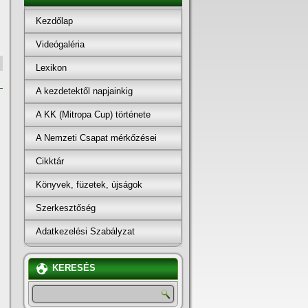
Kezdőlap
Videógaléria
Lexikon
A kezdetektől napjainkig
A KK (Mitropa Cup) története
A Nemzeti Csapat mérkőzései
Cikktár
Könyvek, füzetek, újságok
Szerkesztőség
Adatkezelési Szabályzat
KERESÉS