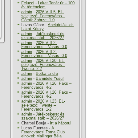
Felucci
-
Lakat Tanár úr – 100
év történelem
admin
-
2026.VIII.5. EL-
selejtező: Ferencváros –
Górnik Zabrze: 1-0
Lovas Gábor
-
Anekdoták: dr.
Lakat Károly
admin
-
Játékoskeret és
szakmai stáb – 2026/27
admin
-
2026.VIII.2.
Ferencváros – Vasas: 0-0
admin
-
2026.VIII.2.
Ferencváros – Vasas: 0-0
admin
-
2026.VII.30. EL-
selejtező: Ferencváros –
Twente: 2-2
admin
-
Botka Endre
admin
-
Bamidele Yusuf
admin
-
2026.VII.26. Paks –
Ferencváros: 4-2
admin
-
2026.VII.26. Paks –
Ferencváros: 4-2
admin
-
2026.VII.23. EL-
selejtező: Twente –
Ferencváros: 1-2
admin
-
Játékoskeret és
szakmai stáb – 2026/27
Charbel Bouja
-
Itt a háboru!
Lucas Fuentes
-
A
Ferencvárosi Torna Club
elnökei: Mailinger Béla