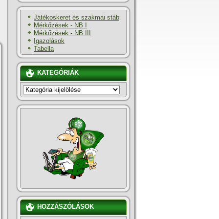
Játékoskeret és szakmai stáb
Mérkőzések - NB I
Mérkőzések - NB III
Igazolások
Tabella
KATEGÓRIÁK
KATEGÓRIÁK
HOZZÁSZÓLÁSOK