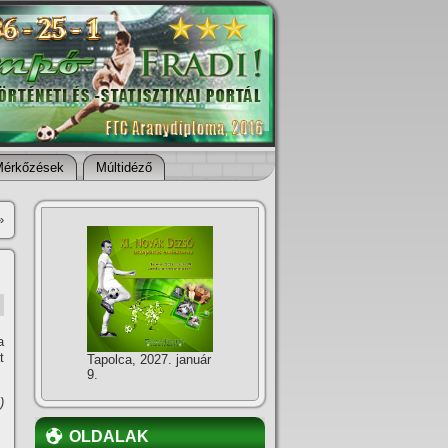
Mérkőzések
Múltidéző
»
a
t
Tapolca, 2027. január
9.
)
OLDALAK