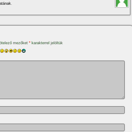
atának.
ötelező mezőket
*
karakterrel jelöltük