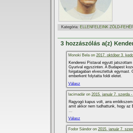
Kategória:
ELLENFELEINK ZÖLD-FEHÉ
3 hozzászólás a(z) Kende
Monoki Bela on
2017. október 3. kedd
Kenderesi Pistaval egyutt jatszottam
Gyurival egyszinten. A Budapest koze
forgatagaban elvesztettuk egymast. O
emberkent folytatta foldi eletet.
Válasz
lacimadár on
2015. január 7. szerda -
Ragyogó kapus volt, arra emlékszem .
amit akkor nem tudhattunk, hogy az 
…
Válasz
Fodor Sándor on
2015. január 7. szer