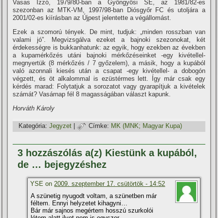
Vasas Izzó, 1979/80-ban a Gyöngyösi SE, az 1981/82-es
szezonban az MTK-VM, 1997/98-ban Diósgyőr FC és utoljára a
2001/02-es kií­rásban az Újpest jelentette a végállomást.
Ezek a szomorú tények. De mint, tudjuk: „minden rosszban van
valami jó”. Megvizsgálva ezeket a bajnoki szezonokat, két
érdekességre is bukkanhatunk: az egyik, hogy ezekben az években
a kupamérkőzés utáni bajnoki mérkőzéseinket -egy kivétellel-
megnyertük (8 mérkőzés / 7 győzelem), a másik, hogy a kupából
való azonnali kiesés után a csapat -egy kivétellel- a dobogón
végzett, és öt alkalommal is ezüstérmes lett. Így már csak egy
kérdés marad: Folytatjuk a sorozatot vagy gyarapí­tjuk a kivételek
számát? Vasárnap fél 8 magasságában választ kapunk.
Horváth Károly
Kategória:
Jegyzet
|
Címke:
MK (MNK; Magyar Kupa)
3 hozzászólás a(z) Kiestünk a kupából,
de … bejegyzéshez
YSE on
2009. szeptember 17. csütörtök - 14:52
A szünetig nyugodt voltam, a szünetben már
féltem. Ennyi helyzetet kihagyni…
Bár már sajnos megértem hosszú szurkolói
létem alatt ilyet nem is egyszer…