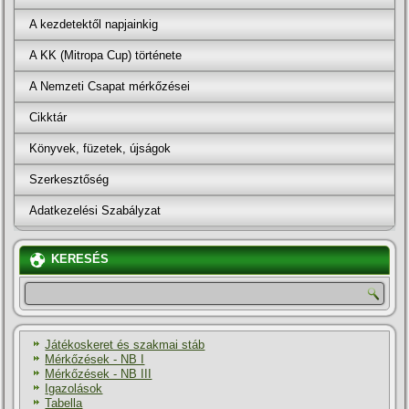
A kezdetektől napjainkig
A KK (Mitropa Cup) története
A Nemzeti Csapat mérkőzései
Cikktár
Könyvek, füzetek, újságok
Szerkesztőség
Adatkezelési Szabályzat
KERESÉS
Játékoskeret és szakmai stáb
Mérkőzések - NB I
Mérkőzések - NB III
Igazolások
Tabella