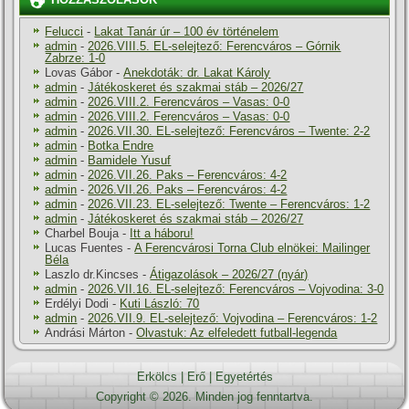
HOZZÁSZÓLÁSOK
Felucci
-
Lakat Tanár úr – 100 év történelem
admin
-
2026.VIII.5. EL-selejtező: Ferencváros – Górnik
Zabrze: 1-0
Lovas Gábor
-
Anekdoták: dr. Lakat Károly
admin
-
Játékoskeret és szakmai stáb – 2026/27
admin
-
2026.VIII.2. Ferencváros – Vasas: 0-0
admin
-
2026.VIII.2. Ferencváros – Vasas: 0-0
admin
-
2026.VII.30. EL-selejtező: Ferencváros – Twente: 2-2
admin
-
Botka Endre
admin
-
Bamidele Yusuf
admin
-
2026.VII.26. Paks – Ferencváros: 4-2
admin
-
2026.VII.26. Paks – Ferencváros: 4-2
admin
-
2026.VII.23. EL-selejtező: Twente – Ferencváros: 1-2
admin
-
Játékoskeret és szakmai stáb – 2026/27
Charbel Bouja
-
Itt a háboru!
Lucas Fuentes
-
A Ferencvárosi Torna Club elnökei: Mailinger
Béla
Laszlo dr.Kincses
-
Átigazolások – 2026/27 (nyár)
admin
-
2026.VII.16. EL-selejtező: Ferencváros – Vojvodina: 3-0
Erdélyi Dodi
-
Kuti László: 70
admin
-
2026.VII.9. EL-selejtező: Vojvodina – Ferencváros: 1-2
Andrási Márton
-
Olvastuk: Az elfeledett futball-legenda
Erkölcs
|
Erő
|
Egyetértés
Copyright © 2026. Minden jog fenntartva.