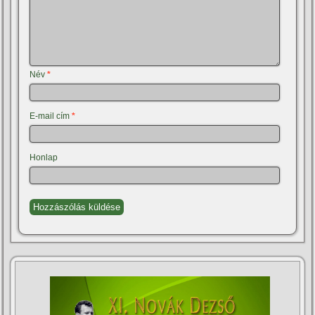
Név
*
E-mail cím
*
Honlap