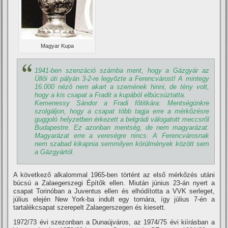
Magyar Kupa
1941-ben szenzáció számba ment, hogy a Gázgyár az
Üllői úti pályán 3-2-re legyőzte a Ferencvárost! A mintegy
16.000 néző nem akart a szemének hinni, de tény volt,
hogy a kis csapat a Fradit a kupából elbúcsúztatta.
Kemenessy Sándor a Fradi főtitkára: Mentségünkre
szolgáljon, hogy a csapat több tagja erre a mérkőzésre
guggoló helyzetben érkezett a belgrádi válogatott meccsről
Budapestre. Ez azonban mentség, de nem magyarázat.
Magyarázat erre a vereségre nincs. A Ferencvárosnak
nem szabad kikapnia semmilyen körülmények között sem
a Gázgyártól.
A következő alkalommal 1965-ben történt az első mérkőzés utáni
búcsú a Zalaegerszegi Épí­tők ellen. Miután június 23-án nyert a
csapat Torinóban a Juventus ellen és elhódí­totta a VVK serleget,
július elején New York-ba indult egy tornára, í­gy július 7-én a
tartalékcsapat szerepelt Zalaegerszegen és kiesett.
1972/73 évi szezonban a Dunaújváros, az 1974/75 évi kií­rásban a