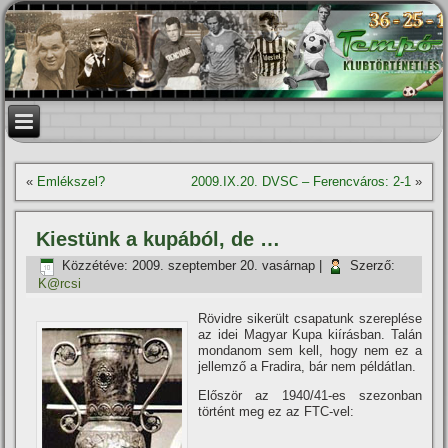
«
Emlékszel?
2009.IX.20. DVSC – Ferencváros: 2-1
»
Kiestünk a kupából, de …
Közzétéve:
2009. szeptember 20. vasárnap
|
Szerző:
K@rcsi
Rövidre sikerült csapatunk szereplése
az idei Magyar Kupa kií­rásban. Talán
mondanom sem kell, hogy nem ez a
jellemző a Fradira, bár nem példátlan.
Először az 1940/41-es szezonban
történt meg ez az FTC-vel: