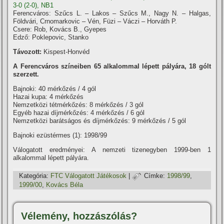
3-0 (2-0), NB1
Ferencváros: Szűcs L. – Lakos – Szűcs M., Nagy N. – Halgas,
Földvári, Crnomarkovic – Vén, Füzi – Váczi – Horváth P.
Csere: Rob, Kovács B., Gyepes
Edző: Poklepovic, Stanko
Távozott:
Kispest-Honvéd
A Ferencváros szí­neiben 65 alkalommal lépett pályára, 18 gólt
szerzett.
Bajnoki: 40 mérkőzés / 4 gól
Hazai kupa: 4 mérkőzés
Nemzetközi tétmérkőzés: 8 mérkőzés / 3 gól
Egyéb hazai dí­jmérkőzés: 4 mérkőzés / 6 gól
Nemzetközi barátságos és dí­jmérkőzés: 9 mérkőzés / 5 gól
Bajnoki ezüstérmes (1): 1998/99
Válogatott eredményei: A nemzeti tizenegyben 1999-ben 1
alkalommal lépett pályára.
Kategória:
FTC Válogatott Játékosok
|
Címke:
1998/99
,
1999/00
,
Kovács Béla
Vélemény, hozzászólás?