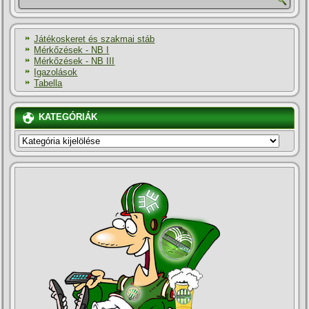
Játékoskeret és szakmai stáb
Mérkőzések - NB I
Mérkőzések - NB III
Igazolások
Tabella
KATEGÓRIÁK
KATEGÓRIÁK