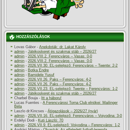
HOZZÁSZÓLÁSOK
Lovas Gábor
-
Anekdoták: dr. Lakat Károly
admin
-
Játékoskeret és szakmai stáb – 2026/27
admin
-
2026.VIII.2. Ferencváros – Vasas: 0-0
admin
-
2026.VIII.2. Ferencváros – Vasas: 0-0
admin
-
2026.VII.30. EL-selejtező: Ferencváros – Twente: 2-2
admin
-
Botka Endre
admin
-
Bamidele Yusuf
admin
-
2026.VII.26. Paks – Ferencváros: 4-2
admin
-
2026.VII.26. Paks – Ferencváros: 4-2
admin
-
2026.VII.23. EL-selejtező: Twente – Ferencváros: 1-2
admin
-
Játékoskeret és szakmai stáb – 2026/27
Charbel Bouja
-
Itt a háboru!
Lucas Fuentes
-
A Ferencvárosi Torna Club elnökei: Mailinger
Béla
Laszlo dr.Kincses
-
Átigazolások – 2026/27 (nyár)
admin
-
2026.VII.16. EL-selejtező: Ferencváros – Vojvodina: 3-0
Erdélyi Dodi
-
Kuti László: 70
admin
-
2026.VII.9. EL-selejtező: Vojvodina – Ferencváros: 1-2
Andrási Márton
-
Olvastuk: Az elfeledett futball-legenda