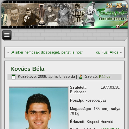
«
„A siker nemcsak dicsőséget, pénzt is hoz”
dr. Füzi Ákos
»
Kovács Béla
Közzétéve:
2009. április 8. szerda
|
Szerző:
K@rcsi
Született:
1977.03.30.,
Budapest
Posztja:
középpályás
Magassága:
185 cm,
súlya:
78 kg
Érkezett:
Kispest-Honvéd