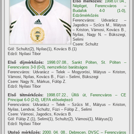
Első mérkőzés:
1998.07.04.,
Népliget, Ferencváros –
Budafok 4-0 (1-0),
Edzőmérkőzés
Ferencváros: Udvarácz –
Jagodics – Szűcs M., Mátyus
– Kriston, Vámosi, Kovács B.,
Nyilas, Nagy N. – Bükszegi,
Selimi
Csere: Schultz
Gól: Schultz(2), Nyilas(1), Kovács B.(1)
Edző: Nyilasi Tibor
Első díjmérkőzés:
1998.07.08., Sankt Pölten, St. Pölten –
Ferencváros 3-0 (0-0), nemzetközi barátságos
Ferencváros: Udvarácz – Telek – Mogyorósi, Mátyus – Kriston,
Vámosi, Nyilas, Kovács B., Füzi – Selimi, Bükszegi
Csere: Nagy N., Márkus, Fülöp Z.
Edző: Nyilasi Tibor
Első tétmérkőzés:
1998.07.22., Üllői út, Ferencváros – CE
Principat 6-0 (2-0), UEFA előselejtező
Ferencváros: Udvarácz – Telek – Szűcs M., Mátyus – Kriston,
Nyilas, Lendvai, Schultz, Füzi – Fülöp Z., Selimi
Csere: Vámosi, Jagodics, Kovács B.
Gól: Fülöp Z.(1), Selimi(1), Schultz(2), Vámosi(1), Mátyus(1)
Edző: Nyilasi Tibor
Utolsó mérkőzés:
2000. 04. 08., Debrecen, DVSC – Ferencváros