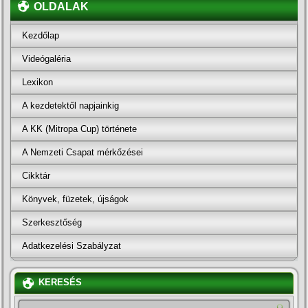
OLDALAK
Kezdőlap
Videógaléria
Lexikon
A kezdetektől napjainkig
A KK (Mitropa Cup) története
A Nemzeti Csapat mérkőzései
Cikktár
Könyvek, füzetek, újságok
Szerkesztőség
Adatkezelési Szabályzat
KERESÉS