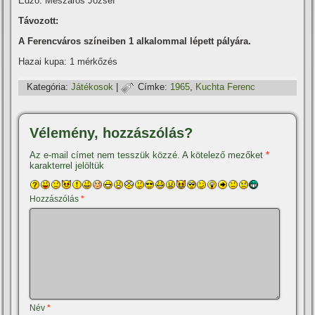
Edző: Mészáros József
Távozott:
A Ferencváros szí­neiben 1 alkalommal lépett pályára.
Hazai kupa: 1 mérkőzés
Kategória:
Játékosok
|
Címke:
1965
,
Kuchta Ferenc
Vélemény, hozzászólás?
Az e-mail címet nem tesszük közzé.
A kötelező mezőket
*
karakterrel jelöltük
Hozzászólás
*
Név
*