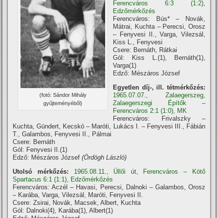
Ferencváros 6:3 (1:2),
Edzőmérkőzés
Ferencváros: Bús* – Novák,
Mátrai, Kuchta – Perecsi, Orosz
– Fenyvesi II., Varga, Vilezsál,
Kiss L., Fenyvesi
Csere: Bernáth, Rátkai
Gól: Kiss L.(1), Bernáth(1),
Varga(1)
Edző: Mészáros József
Egyetlen díj-, ill. tétmérkőzés:
1965.07.07., Zalaegerszeg,
(fotó: Sándor Mihály
Zalaegerszegi Építők –
gyűjteményéből)
Ferencváros 2:1 (1:0), MK
Ferencváros: Frivalszky –
Kuchta, Gündert, Kecskó – Maróti, Lukács I. – Fenyvesi III., Fábián
T., Galambos, Fenyvesi II., Pálmai
Csere: Bernáth
Gól: Fenyvesi II.(1)
Edző: Mészáros József
(Ördögh László)
Utolsó mérkőzés:
1965.08.11., Üllői út, Ferencváros – Kötő
Spartacus 6:1 (1:1), Edzőmérkőzés
Ferencváros: Aczél – Havasi, Perecsi, Dalnoki – Galambos, Orosz
– Karába, Varga, Vilezsál, Maróti, Fenyvesi II.
Csere: Zsirai, Novák, Macsek, Albert, Kuchta
Gól: Dalnoki(4), Karába(1), Albert(1)