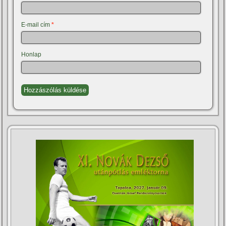
E-mail cím
*
Honlap