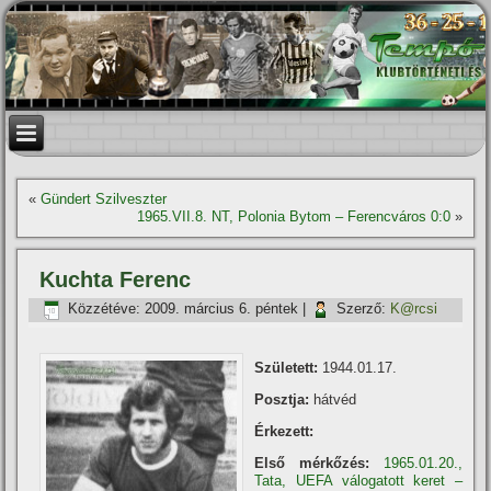
«
Gündert Szilveszter
1965.VII.8. NT, Polonia Bytom – Ferencváros 0:0
»
Kuchta Ferenc
Közzétéve:
2009. március 6. péntek
|
Szerző:
K@rcsi
Született:
1944.01.17.
Posztja:
hátvéd
Érkezett:
Első mérkőzés:
1965.01.20.,
Tata, UEFA válogatott keret –