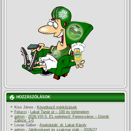
HOZZÁSZÓLÁSOK
Kiss János
-
Következő mérkőzések
Felucci
-
Lakat Tanár úr – 100 év történelem
admin
-
2026.VIII.5. EL-selejtező: Ferencváros – Górnik
Zabrze: 1-0
Lovas Gábor
-
Anekdoták: dr. Lakat Károly
admin
-
Játékoskeret és szakmai stáb – 2026/27