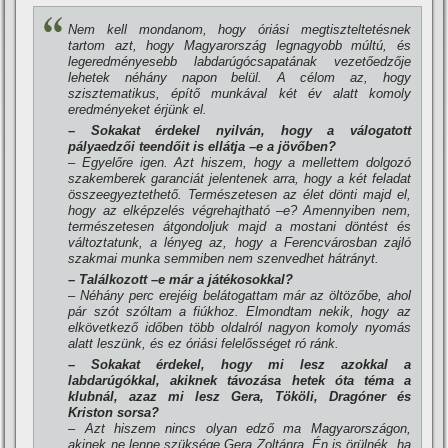
Nem kell mondanom, hogy óriási megtiszteltetésnek
tartom azt, hogy Magyarország legnagyobb múltú, és
legeredményesebb labdarúgócsapatának vezetőedzője
lehetek néhány napon belül. A célom az, hogy
szisztematikus, épí­tő munkával két év alatt komoly
eredményeket érjünk el.
– Sokakat érdekel nyilván, hogy a válogatott
pályaedzői teendőit is ellátja –e a jövőben?
– Egyelőre igen. Azt hiszem, hogy a mellettem dolgozó
szakemberek garanciát jelentenek arra, hogy a két feladat
összeegyeztethető. Természetesen az élet dönti majd el,
hogy az elképzelés végrehajtható –e? Amennyiben nem,
természetesen átgondoljuk majd a mostani döntést és
változtatunk, a lényeg az, hogy a Ferencvárosban zajló
szakmai munka semmiben nem szenvedhet hátrányt.
– Találkozott –e már a játékosokkal?
– Néhány perc erejéig belátogattam már az öltözőbe, ahol
pár szót szóltam a fiúkhoz. Elmondtam nekik, hogy az
elkövetkező időben több oldalról nagyon komoly nyomás
alatt leszünk, és ez óriási felelősséget ró ránk.
– Sokakat érdekel, hogy mi lesz azokkal a
labdarúgókkal, akiknek távozása hetek óta téma a
klubnál, azaz mi lesz Gera, Tököli, Dragóner és
Kriston sorsa?
– Azt hiszem nincs olyan edző ma Magyarországon,
akinek ne lenne szüksége Gera Zoltánra. Én is örülnék, ha