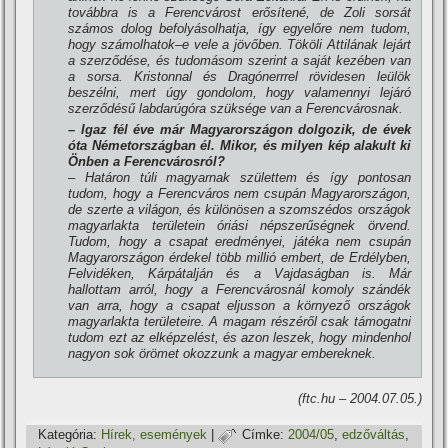
továbbra is a Ferencvárost erősí­tené, de Zoli sorsát
számos dolog befolyásolhatja, í­gy egyelőre nem tudom,
hogy számolhatok–e vele a jövőben. Tököli Attilának lejárt
a szerződése, és tudomásom szerint a saját kezében van
a sorsa. Kristonnal és Dragónerrrel rövidesen leülök
beszélni, mert úgy gondolom, hogy valamennyi lejáró
szerződésű labdarúgóra szüksége van a Ferencvárosnak.
– Igaz fél éve már Magyarországon dolgozik, de évek
óta Németországban él. Mikor, és milyen kép alakult ki
Önben a Ferencvárosról?
– Határon túli magyarnak születtem és í­gy pontosan
tudom, hogy a Ferencváros nem csupán Magyarországon,
de szerte a világon, és különösen a szomszédos országok
magyarlakta területein óriási népszerűségnek örvend.
Tudom, hogy a csapat eredményei, játéka nem csupán
Magyarországon érdekel több millió embert, de Erdélyben,
Felvidéken, Kárpátalján és a Vajdaságban is. Már
hallottam arról, hogy a Ferencvárosnál komoly szándék
van arra, hogy a csapat eljusson a környező országok
magyarlakta területeire. A magam részéről csak támogatni
tudom ezt az elképzelést, és azon leszek, hogy mindenhol
nagyon sok örömet okozzunk a magyar embereknek.
(ftc.hu – 2004.07.05.)
Kategória:
Hí­rek, események
|
Címke:
2004/05
,
edzőváltás
,