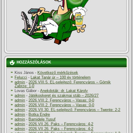
HOZZÁSZÓLÁSOK
Kiss János
-
Következő mérkőzések
Felucci
-
Lakat Tanár úr – 100 év történelem
admin
-
2026.VIII.5. EL-selejtező: Ferencváros – Górnik
Zabrze: 1-0
Lovas Gábor
-
Anekdoták: dr. Lakat Károly
admin
-
Játékoskeret és szakmai stáb – 2026/27
admin
-
2026.VIII.2. Ferencváros – Vasas: 0-0
admin
-
2026.VIII.2. Ferencváros – Vasas: 0-0
admin
-
2026.VII.30. EL-selejtező: Ferencváros – Twente: 2-2
admin
-
Botka Endre
admin
-
Bamidele Yusuf
admin
-
2026.VII.26. Paks – Ferencváros: 4-2
admin
-
2026.VII.26. Paks – Ferencváros: 4-2