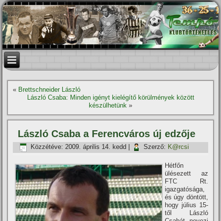
«
Brettschneider László
László Csaba: Minden igényt kielégí­tő körülmények között
készülhetünk
»
László Csaba a Ferencváros új edzője
Közzétéve:
2009. április 14. kedd
|
Szerző:
K@rcsi
Hétfőn
ülésezett az
FTC Rt.
igazgatósága,
és úgy döntött,
hogy július 15-
től László
Csabát nevezi