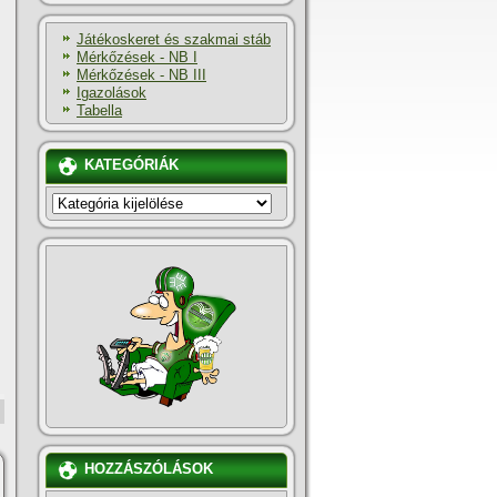
Játékoskeret és szakmai stáb
Mérkőzések - NB I
Mérkőzések - NB III
Igazolások
Tabella
KATEGÓRIÁK
KATEGÓRIÁK
HOZZÁSZÓLÁSOK