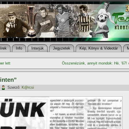
í­rek
Info
Interjúk
Jegyzetek
Kép, Könyv & Videotár
r lett
Összenézünk, annyit mondok: Hé, ’67!
inten”
|
Szerző:
K@rcsi