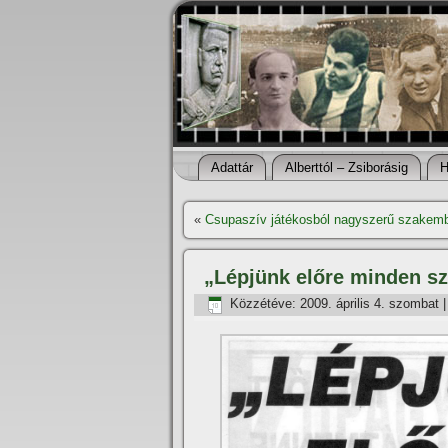
Adattár
Alberttól – Zsiborásig
H
«
Csupaszí­v játékosból nagyszerű szakembe
„Lépjünk előre minden sz
Közzétéve:
2009. április 4. szombat