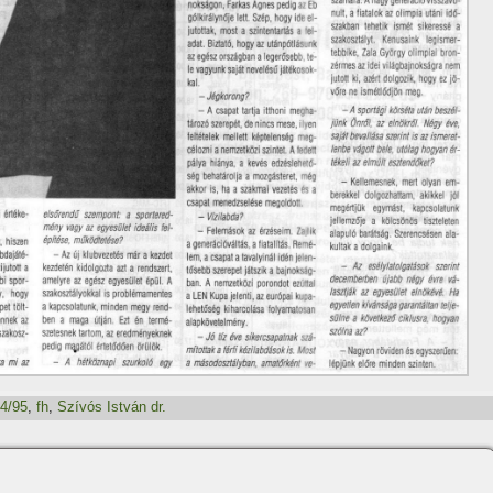
4/95
,
fh
,
Szí­vós István dr.