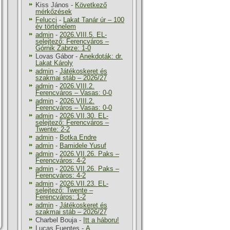
Kiss János
-
Következő
mérkőzések
Felucci
-
Lakat Tanár úr – 100
év történelem
admin
-
2026.VIII.5. EL-
selejtező: Ferencváros –
Górnik Zabrze: 1-0
Lovas Gábor
-
Anekdoták: dr.
Lakat Károly
admin
-
Játékoskeret és
szakmai stáb – 2026/27
admin
-
2026.VIII.2.
Ferencváros – Vasas: 0-0
admin
-
2026.VIII.2.
Ferencváros – Vasas: 0-0
admin
-
2026.VII.30. EL-
selejtező: Ferencváros –
Twente: 2-2
admin
-
Botka Endre
admin
-
Bamidele Yusuf
admin
-
2026.VII.26. Paks –
Ferencváros: 4-2
admin
-
2026.VII.26. Paks –
Ferencváros: 4-2
admin
-
2026.VII.23. EL-
selejtező: Twente –
Ferencváros: 1-2
admin
-
Játékoskeret és
szakmai stáb – 2026/27
Charbel Bouja
-
Itt a háboru!
Lucas Fuentes
-
A