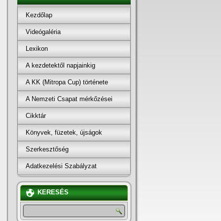
Kezdőlap
Videógaléria
Lexikon
A kezdetektől napjainkig
A KK (Mitropa Cup) története
A Nemzeti Csapat mérkőzései
Cikktár
Könyvek, füzetek, újságok
Szerkesztőség
Adatkezelési Szabályzat
KERESÉS