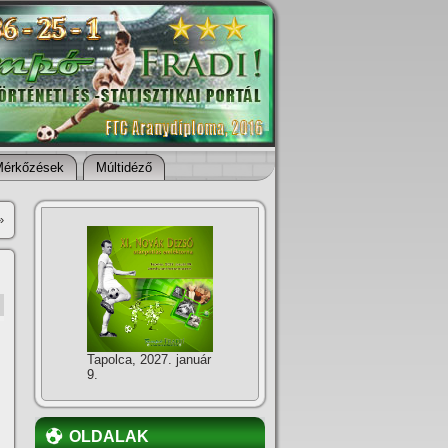
Mérkőzések
Múltidéző
»
Tapolca, 2027. január
9.
OLDALAK