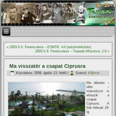
«
2003.II.6. Ferencváros – ESMTK: 4-0 (edzőmérkőzés)
2003.II.8. Ferencváros – Torpedo Moszkva: 2-0
»
Ma visszatér a csapat Ciprusra
Közzétéve:
2009. április 13. hétfő
|
Szerző:
K@rcsi
Ma délután –
idén –
másodszor is
elutazik a
csapat
Ciprusra. A
fiúk február 18-
ig