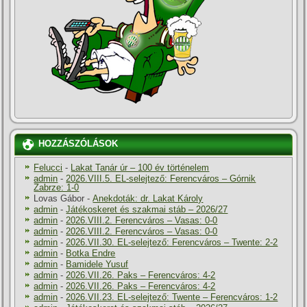
HOZZÁSZÓLÁSOK
Felucci
-
Lakat Tanár úr – 100 év történelem
admin
-
2026.VIII.5. EL-selejtező: Ferencváros – Górnik
Zabrze: 1-0
Lovas Gábor
-
Anekdoták: dr. Lakat Károly
admin
-
Játékoskeret és szakmai stáb – 2026/27
admin
-
2026.VIII.2. Ferencváros – Vasas: 0-0
admin
-
2026.VIII.2. Ferencváros – Vasas: 0-0
admin
-
2026.VII.30. EL-selejtező: Ferencváros – Twente: 2-2
admin
-
Botka Endre
admin
-
Bamidele Yusuf
admin
-
2026.VII.26. Paks – Ferencváros: 4-2
admin
-
2026.VII.26. Paks – Ferencváros: 4-2
admin
-
2026.VII.23. EL-selejtező: Twente – Ferencváros: 1-2