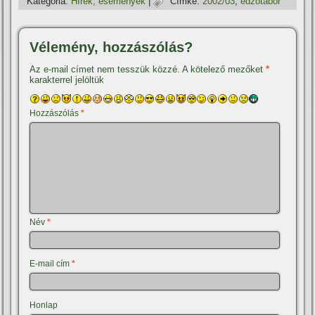
Kategória:
Hí­rek, események
|
Címke:
2002/03
,
edzőtábor
Vélemény, hozzászólás?
Az e-mail címet nem tesszük közzé.
A kötelező mezőket
*
karakterrel jelöltük
Hozzászólás
*
Név
*
E-mail cím
*
Honlap