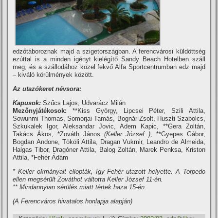
edzőtáboroznak majd a szigetországban. A ferencvárosi küldöttség
ezúttal is a minden igényt kielégí­tő Sandy Beach Hotelben száll
meg, és a szállodához közel fekvő Alfa Sportcentrumban edz majd
– kiváló körülmények között.
Az utazókeret névsora:
Kapusok:
Szűcs Lajos, Udvarácz Milán
Mezőnyjátékosok:
**Kiss György, Lipcsei Péter, Szili Attila,
Sowunmi Thomas, Somorjai Tamás, Bognár Zsolt, Huszti Szabolcs,
Szkukalek Igor, Aleksandar Jovic, Adem Kapic, **Gera Zoltán,
Takács Ákos, *Zováth János
(Keller József )
, **Gyepes Gábor,
Bogdan Andone, Tököli Attila, Dragan Vukmir, Leandro de Almeida,
Halgas Tibor, Dragóner Attila, Balog Zoltán, Marek Penksa, Kriston
Attila, *Fehér Ádám
* Keller okmányait ellopták, í­gy Fehér utazott helyette. A Torpedo
ellen megsérült Zováthot váltotta Keller József 11-én.
** Mindannyian sérülés miatt tértek haza 15-én.
(A Ferencváros hivatalos honlapja alapján)