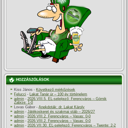
HOZZÁSZÓLÁSOK
Kiss János
-
Következő mérkőzések
Felucci
-
Lakat Tanár úr – 100 év történelem
admin
-
2026.VIII.5. EL-selejtező: Ferencváros – Górnik
Zabrze: 1-0
Lovas Gábor
-
Anekdoták: dr. Lakat Károly
admin
-
Játékoskeret és szakmai stáb – 2026/27
admin
-
2026.VIII.2. Ferencváros – Vasas: 0-0
admin
-
2026.VIII.2. Ferencváros – Vasas: 0-0
admin
-
2026.VII.30. EL-selejtező: Ferencváros – Twente: 2-2