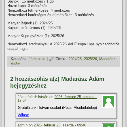
Bajnoki: 15 mérkőzés / 1 gól
Hazai kupa: 3 mérkőzés
Nemzetközi tétmérkőzés: 4 mérkőzés
Nemzetközi barátságos és dí­jmérkőzés: 3 mérkőzés
Magyar Bajnok (1): 2024/25
Bajnoki ezüstérmes (1): 2025/26
Magyar Kupa győztes (1): 2025/26
Nemzetközi eredményei: A 2025/26 évi Európa Liga nyolcaddöntős
csapat tagja
Kategória:
Játékosok
|
Címke:
2024/25
,
2025/26
,
Madarász
Ádám
2 hozzászólás a(z) Madarász Ádám
bejegyzéshez
Józsefné dr István on
2026. február 25. szerda -
17:54
Gratulálunk! István család (Pécs- Alsóbélatelep)
Válasz
admin
on
2026. február 25. szerda - 09:40