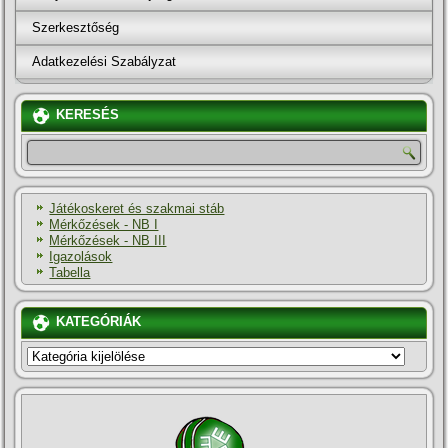
Szerkesztőség
Adatkezelési Szabályzat
KERESÉS
Játékoskeret és szakmai stáb
Mérkőzések - NB I
Mérkőzések - NB III
Igazolások
Tabella
KATEGÓRIÁK
KATEGÓRIÁK