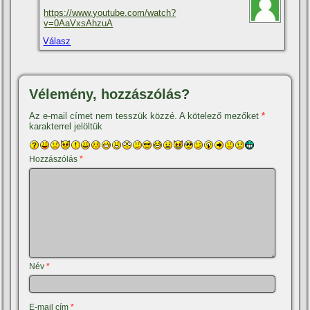
https://www.youtube.com/watch?
v=0AaVxsAhzuA
Válasz
Vélemény, hozzászólás?
Az e-mail címet nem tesszük közzé.
A kötelező mezőket
*
karakterrel jelöltük
Hozzászólás
*
Név
*
E-mail cím
*