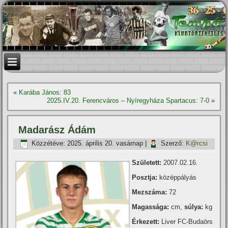
«
Karába János: 83
2025.IV.20. Ferencváros – Nyíregyháza Spartacus: 7-0
»
Madarász Ádám
Közzétéve:
2025. április 20. vasárnap
|
Szerző:
K@rcsi
Született:
2007.02.16.
Posztja:
középpályás
Mezszáma:
72
Magassága:
cm,
súlya:
kg
Érkezett:
Liver FC-Budaörs