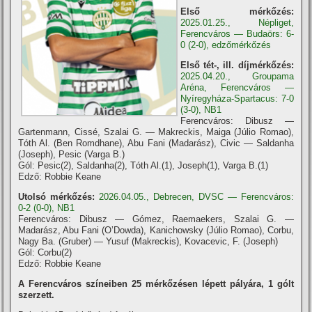
Első mérkőzés:
2025.01.25., Népliget,
Ferencváros — Budaörs: 6-
0 (2-0), edzőmérkőzés
Első tét-, ill. díjmérkőzés:
2025.04.20., Groupama
Aréna, Ferencváros —
Nyíregyháza-Spartacus: 7-0
(3-0), NB1
Ferencváros: Dibusz —
Gartenmann, Cissé, Szalai G. — Makreckis, Maiga (Júlio Romao),
Tóth Al. (Ben Romdhane), Abu Fani (Madarász), Civic — Saldanha
(Joseph), Pesic (Varga B.)
Gól: Pesic(2), Saldanha(2), Tóth Al.(1), Joseph(1), Varga B.(1)
Edző: Robbie Keane
Utolsó mérkőzés:
2026.04.05., Debrecen, DVSC — Ferencváros:
0-2 (0-0), NB1
Ferencváros: Dibusz — Gómez, Raemaekers, Szalai G. —
Madarász, Abu Fani (O’Dowda), Kanichowsky (Júlio Romao), Corbu,
Nagy Ba. (Gruber) — Yusuf (Makreckis), Kovacevic, F. (Joseph)
Gól: Corbu(2)
Edző: Robbie Keane
A Ferencváros szí­neiben 25 mérkőzésen lépett pályára, 1 gólt
szerzett.