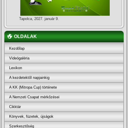
Tapolca, 2027. január 9.
OLDALAK
Kezdőlap
Videógaléria
Lexikon
A kezdetektől napjainkig
A KK (Mitropa Cup) története
A Nemzeti Csapat mérkőzései
Cikktár
Könyvek, füzetek, újságok
Szerkesztőség