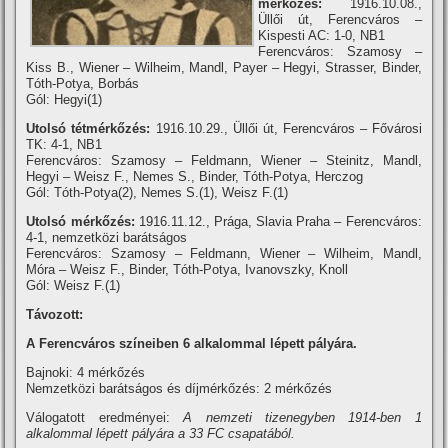
mérkőzés:
1916.10.08.,
Üllői út, Ferencváros –
Kispesti AC: 1-0, NB1
Ferencváros: Szamosy –
Kiss B., Wiener – Wilheim, Mandl, Payer – Hegyi, Strasser, Binder,
Tóth-Potya, Borbás
Gól: Hegyi(1)
Utolsó tétmérkőzés:
1916.10.29., Üllői út, Ferencváros – Fővárosi
TK: 4-1, NB1
Ferencváros: Szamosy – Feldmann, Wiener – Steinitz, Mandl,
Hegyi – Weisz F., Nemes S., Binder, Tóth-Potya, Herczog
Gól: Tóth-Potya(2), Nemes S.(1), Weisz F.(1)
Utolsó mérkőzés:
1916.11.12., Prága, Slavia Praha – Ferencváros:
4-1, nemzetközi barátságos
Ferencváros: Szamosy – Feldmann, Wiener – Wilheim, Mandl,
Móra – Weisz F., Binder, Tóth-Potya, Ivanovszky, Knoll
Gól: Weisz F.(1)
Távozott:
A Ferencváros szí­neiben 6 alkalommal lépett pályára.
Bajnoki: 4 mérkőzés
Nemzetközi barátságos és dí­jmérkőzés: 2 mérkőzés
Válogatott eredményei:
A nemzeti tizenegyben 1914-ben 1
alkalommal lépett pályára a 33 FC csapatából.