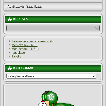
Adatkezelési Szabályzat
KERESÉS
Játékoskeret és szakmai stáb
Mérkőzések - NB I
Mérkőzések - NB III
Igazolások
Tabella
KATEGÓRIÁK
KATEGÓRIÁK