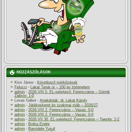
HOZZÁSZÓLÁSOK
Kiss János
-
Következő mérkőzések
Felucci
-
Lakat Tanár úr – 100 év történelem
admin
-
2026.VIII.5. EL-selejtező: Ferencváros – Górnik
Zabrze: 1-0
Lovas Gábor
-
Anekdoták: dr. Lakat Károly
admin
-
Játékoskeret és szakmai stáb – 2026/27
admin
-
2026.VIII.2. Ferencváros – Vasas: 0-0
admin
-
2026.VIII.2. Ferencváros – Vasas: 0-0
admin
-
2026.VII.30. EL-selejtező: Ferencváros – Twente: 2-2
admin
-
Botka Endre
admin
-
Bamidele Yusuf