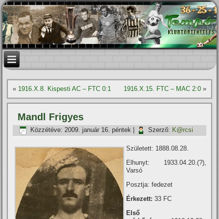
«
1916.X.8. Kispesti AC – FTC 0:1
1916.X.15. FTC – MAC 2:0
»
Mandl Frigyes
Közzétéve:
2009. január 16. péntek
|
Szerző:
K@rcsi
Született: 1888.08.28.
Elhunyt: 1933.04.20.(?),
Varsó
Posztja: fedezet
Érkezett:
33 FC
Első