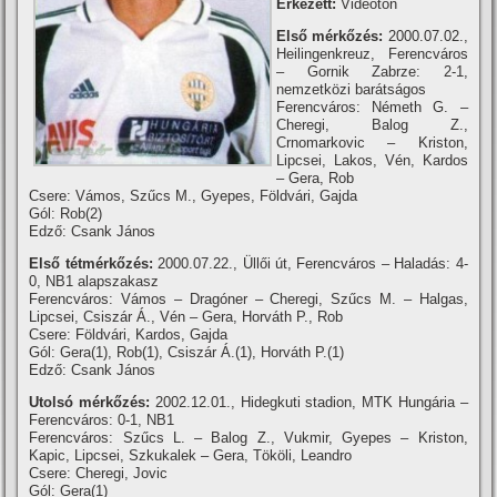
Érkezett:
Videoton
Első mérkőzés:
2000.07.02.,
Heilingenkreuz, Ferencváros
– Gornik Zabrze: 2-1,
nemzetközi barátságos
Ferencváros: Németh G. –
Cheregi, Balog Z.,
Crnomarkovic – Kriston,
Lipcsei, Lakos, Vén, Kardos
– Gera, Rob
Csere: Vámos, Szűcs M., Gyepes, Földvári, Gajda
Gól: Rob(2)
Edző: Csank János
Első tétmérkőzés:
2000.07.22., Üllői út, Ferencváros – Haladás: 4-
0, NB1 alapszakasz
Ferencváros: Vámos – Dragóner – Cheregi, Szűcs M. – Halgas,
Lipcsei, Csiszár Á., Vén – Gera, Horváth P., Rob
Csere: Földvári, Kardos, Gajda
Gól: Gera(1), Rob(1), Csiszár Á.(1), Horváth P.(1)
Edző: Csank János
Utolsó mérkőzés:
2002.12.01., Hidegkuti stadion, MTK Hungária –
Ferencváros: 0-1, NB1
Ferencváros: Szűcs L. – Balog Z., Vukmir, Gyepes – Kriston,
Kapic, Lipcsei, Szkukalek – Gera, Tököli, Leandro
Csere: Cheregi, Jovic
Gól: Gera(1)