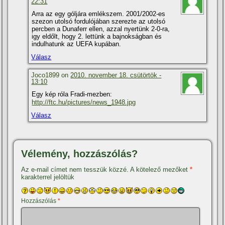
22:31
Arra az egy góljára emlékszem. 2001/2002-es
szezon utolsó fordulójában szerezte az utolsó
percben a Dunaferr ellen, azzal nyertünk 2-0-ra,
igy eldőlt, hogy 2. lettünk a bajnokságban és
indulhatunk az UEFA kupában.
Válasz
Joco1899 on
2010. november 18. csütörtök -
13:10
Egy kép róla Fradi-mezben:
http://ftc.hu/pictures/news_1948.jpg
Válasz
Vélemény, hozzászólás?
Az e-mail címet nem tesszük közzé.
A kötelező mezőket
*
karakterrel jelöltük
Hozzászólás
*