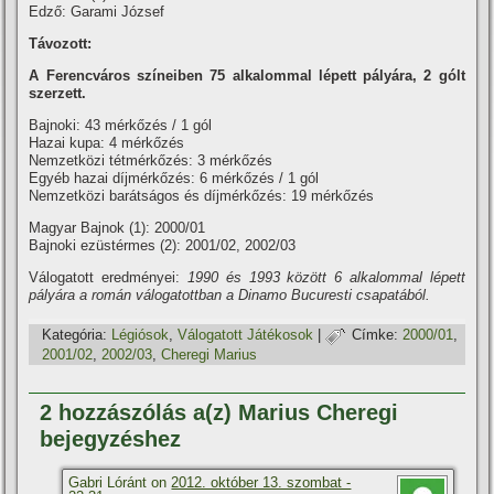
Edző: Garami József
Távozott:
A Ferencváros szí­neiben 75 alkalommal lépett pályára, 2 gólt
szerzett.
Bajnoki: 43 mérkőzés / 1 gól
Hazai kupa: 4 mérkőzés
Nemzetközi tétmérkőzés: 3 mérkőzés
Egyéb hazai dí­jmérkőzés: 6 mérkőzés / 1 gól
Nemzetközi barátságos és dí­jmérkőzés: 19 mérkőzés
Magyar Bajnok (1): 2000/01
Bajnoki ezüstérmes (2): 2001/02, 2002/03
Válogatott eredményei:
1990 és 1993 között 6 alkalommal lépett
pályára a román válogatottban a Dinamo Bucuresti csapatából.
Kategória:
Légiósok
,
Válogatott Játékosok
|
Címke:
2000/01
,
2001/02
,
2002/03
,
Cheregi Marius
2 hozzászólás a(z) Marius Cheregi
bejegyzéshez
Gabri Lóránt on
2012. október 13. szombat -