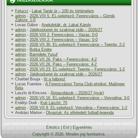
HOZZÁSZÓLÁSOK
Felucci
-
Lakat Tanár úr – 100 év történelem
admin
-
2026.VIII.5. EL-selejtező: Ferencváros – Górnik
Zabrze: 1-0
Lovas Gábor
-
Anekdoták: dr. Lakat Károly
admin
-
Játékoskeret és szakmai stáb – 2026/27
admin
-
2026.VIII.2. Ferencváros – Vasas: 0-0
admin
-
2026.VIII.2. Ferencváros – Vasas: 0-0
admin
-
2026.VII.30. EL-selejtező: Ferencváros – Twente: 2-2
admin
-
Botka Endre
admin
-
Bamidele Yusuf
admin
-
2026.VII.26. Paks – Ferencváros: 4-2
admin
-
2026.VII.26. Paks – Ferencváros: 4-2
admin
-
2026.VII.23. EL-selejtező: Twente – Ferencváros: 1-2
admin
-
Játékoskeret és szakmai stáb – 2026/27
Charbel Bouja
-
Itt a háboru!
Lucas Fuentes
-
A Ferencvárosi Torna Club elnökei: Mailinger
Béla
Laszlo dr.Kincses
-
Átigazolások – 2026/27 (nyár)
admin
-
2026.VII.16. EL-selejtező: Ferencváros – Vojvodina: 3-0
Erdélyi Dodi
-
Kuti László: 70
admin
-
2026.VII.9. EL-selejtező: Vojvodina – Ferencváros: 1-2
Andrási Márton
-
Olvastuk: Az elfeledett futball-legenda
Erkölcs
|
Erő
|
Egyetértés
Copyright © 2026. Minden jog fenntartva.