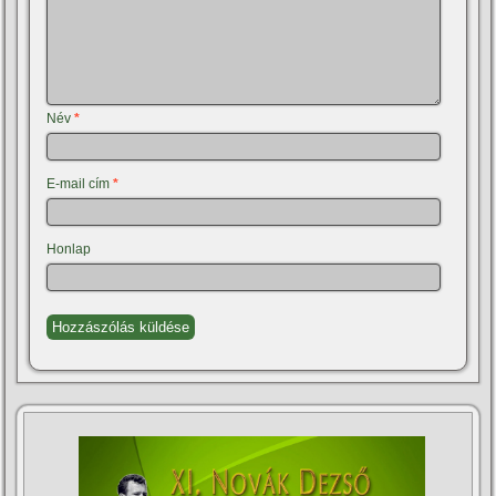
Név
*
E-mail cím
*
Honlap