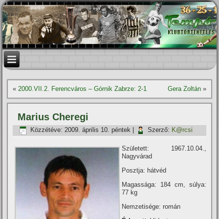
«
2000.VII.2. Ferencváros – Górnik Zabrze: 2-1
Gera Zoltán
»
Marius Cheregi
Közzétéve:
2009. április 10. péntek
|
Szerző:
K@rcsi
Született: 1967.10.04.,
Nagyvárad
Posztja: hátvéd
Magassága: 184 cm, súlya:
77 kg
Nemzetisége: román