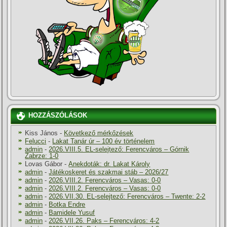
HOZZÁSZÓLÁSOK
Kiss János
-
Következő mérkőzések
Felucci
-
Lakat Tanár úr – 100 év történelem
admin
-
2026.VIII.5. EL-selejtező: Ferencváros – Górnik
Zabrze: 1-0
Lovas Gábor
-
Anekdoták: dr. Lakat Károly
admin
-
Játékoskeret és szakmai stáb – 2026/27
admin
-
2026.VIII.2. Ferencváros – Vasas: 0-0
admin
-
2026.VIII.2. Ferencváros – Vasas: 0-0
admin
-
2026.VII.30. EL-selejtező: Ferencváros – Twente: 2-2
admin
-
Botka Endre
admin
-
Bamidele Yusuf
admin
-
2026.VII.26. Paks – Ferencváros: 4-2