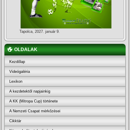
Tapolca, 2027. január 9.
OLDALAK
Kezdőlap
Videógaléria
Lexikon
A kezdetektől napjainkig
A KK (Mitropa Cup) története
A Nemzeti Csapat mérkőzései
Cikktár