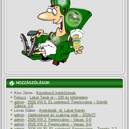
HOZZÁSZÓLÁSOK
Kiss János
-
Következő mérkőzések
Felucci
-
Lakat Tanár úr – 100 év történelem
admin
-
2026.VIII.5. EL-selejtező: Ferencváros – Górnik
Zabrze: 1-0
Lovas Gábor
-
Anekdoták: dr. Lakat Károly
admin
-
Játékoskeret és szakmai stáb – 2026/27
admin
-
2026.VIII.2. Ferencváros – Vasas: 0-0
admin
-
2026.VIII.2. Ferencváros – Vasas: 0-0
admin
-
2026.VII.30. EL-selejtező: Ferencváros – Twente: 2-2