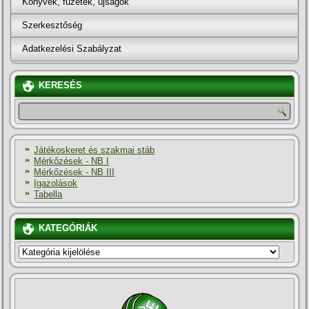
Könyvek, füzetek, újságok
Szerkesztőség
Adatkezelési Szabályzat
KERESÉS
Játékoskeret és szakmai stáb
Mérkőzések - NB I
Mérkőzések - NB III
Igazolások
Tabella
KATEGÓRIÁK
KATEGÓRIÁK