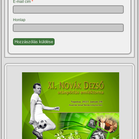
E-mail cím
*
Honlap