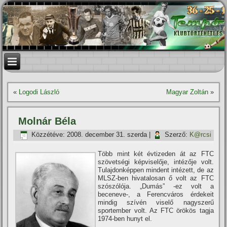
«
Logodi László
Magyar Zoltán
»
Molnár Béla
Közzétéve:
2008. december 31. szerda
|
Szerző:
K@rcsi
Több mint két évtizeden át az FTC
szövetségi képviselője, intézője volt.
Tulajdonképpen mindent intézett, de az
MLSZ-ben hivatalosan ő volt az FTC
szószólója. „Dumás” -ez volt a
beceneve-, a Ferencváros érdekeit
mindig szí­vén viselő nagyszerű
sportember volt. Az FTC örökös tagja
1974-ben hunyt el.