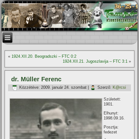
«
1924.XII.20. Beogradszki – FTC 0:2
1924.XII.21. Jugoszlavija – FTC 3:1
»
dr. Müller Ferenc
Közzétéve:
2009. január 24. szombat
|
Szerző:
K@rcsi
Született:
1901.
Elhunyt:
1998.09.16.
Posztja:
fedezet