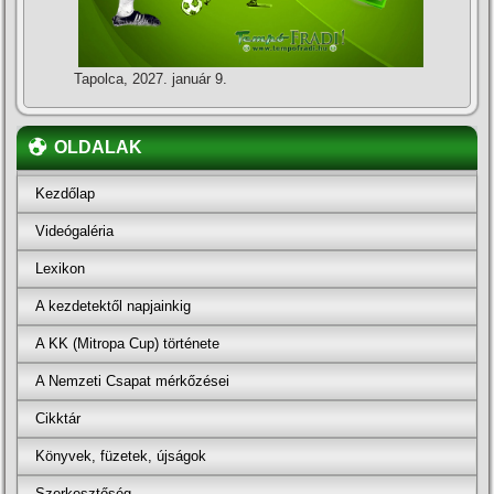
Tapolca, 2027. január 9.
OLDALAK
Kezdőlap
Videógaléria
Lexikon
A kezdetektől napjainkig
A KK (Mitropa Cup) története
A Nemzeti Csapat mérkőzései
Cikktár
Könyvek, füzetek, újságok
Szerkesztőség