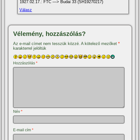
1927.02.17.: FTC —> Budai 33 (SH19270217)
Válasz
Vélemény, hozzászólás?
Az e-mail címet nem tesszük közzé.
A kötelező mezőket
*
karakterrel jelöltük
Hozzászólás
*
Név
*
E-mail cím
*