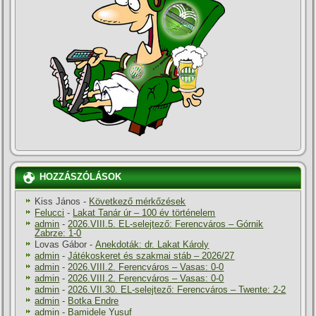
HOZZÁSZÓLÁSOK
Kiss János
-
Következő mérkőzések
Felucci
-
Lakat Tanár úr – 100 év történelem
admin
-
2026.VIII.5. EL-selejtező: Ferencváros – Górnik
Zabrze: 1-0
Lovas Gábor
-
Anekdoták: dr. Lakat Károly
admin
-
Játékoskeret és szakmai stáb – 2026/27
admin
-
2026.VIII.2. Ferencváros – Vasas: 0-0
admin
-
2026.VIII.2. Ferencváros – Vasas: 0-0
admin
-
2026.VII.30. EL-selejtező: Ferencváros – Twente: 2-2
admin
-
Botka Endre
admin
-
Bamidele Yusuf