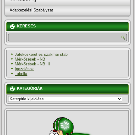
Adatkezelési Szabályzat
KERESÉS
Játékoskeret és szakmai stáb
Mérkőzések - NB I
Mérkőzések - NB III
Igazolások
Tabella
KATEGÓRIÁK
KATEGÓRIÁK