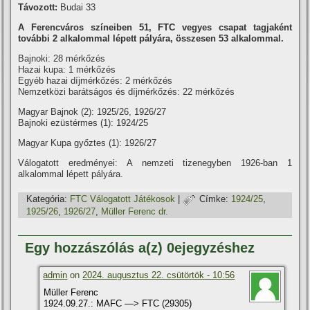
Távozott:
Budai 33
A Ferencváros szí­neiben 51, FTC vegyes csapat tagjaként
további 2 alkalommal lépett pályára, összesen 53 alkalommal.
Bajnoki: 28 mérkőzés
Hazai kupa: 1 mérkőzés
Egyéb hazai dí­jmérkőzés: 2 mérkőzés
Nemzetközi barátságos és dí­jmérkőzés: 22 mérkőzés
Magyar Bajnok (2): 1925/26, 1926/27
Bajnoki ezüstérmes (1): 1924/25
Magyar Kupa győztes (1): 1926/27
Válogatott eredményei: A nemzeti tizenegyben 1926-ban 1
alkalommal lépett pályára.
Kategória:
FTC Válogatott Játékosok
|
Címke:
1924/25
,
1925/26
,
1926/27
,
Müller Ferenc dr.
Egy hozzászólás a(z) 0ejegyzéshez
admin
on
2024. augusztus 22. csütörtök - 10:56
Müller Ferenc
1924.09.27.: MAFC —> FTC (29305)