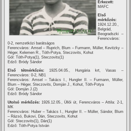
Érkezett:
MAFC
Első
mérkőzés:
1924.12.20.,
Belgrád,
Beogradszki –
Ferencváros:
0-2, nemzetközi barátságos
Ferencváros: Amsel – Ruprich, Blum – Furmann, Müller, Kevitzky –
Héger, Kelemen R., Tóth-Potya, Steczovits, Kohut
Gól: Tóth-Potya(1), Steczovits(1)
Edző: Bródy Sándor
Első tétmérkőzés:
1925.04.05., Hungária krt, Vasas –
Ferencváros: 0-2, NB1
Ferencváros: Amsel – Takács I., Hungler II. – Furmann, Müller,
Blum – Héger, Steczovits, Domján J., Kohut, Tóth-Potya
Gól: Domján J.(2)
Edző: Bródy Sándor
Utolsó mérkőzés:
1926.12.05., Üllői út, Ferencváros – Attila: 2-1,
MK
Ferencváros: Huber – Takács I., Hungler II. – Müller, Sándor, Blum
– Rázsó, Bukovi, Dán, Steczovits, Kohut
Gól: Steczovits(1), Dán(1)
Edző: Tóth-Potya István