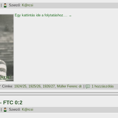
|
Szerző:
K@rcsi
Egy kattintás ide a folytatáshoz....
→
Címke:
1924/25
,
1925/26
,
1926/27
,
Müller Ferenc dr.
|
1 hozzászólás
– FTC 0:2
|
Szerző:
K@rcsi