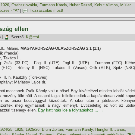
,
1926
,
Csehszlovákia
,
Furmann Károly
,
Huber Rezső
,
Kohut Vilmos
,
Müller
kőzés - "A"
|
Hozzászólás most!
szág ellen
p
|
Szerző:
K@rcsi
18., Milánó,
MAGYARORSZÁG-OLASZORSZÁG 2:1 (1:1)
k (francia)
z, Takács II.
: Zsák (33 FC) – Fogl II. (UTE), Fogl III. (UTE) – Furmann (FTC). Klébe
(FTC) – Rémay III. (NSC), Takács II. (Vasas), Orth (MTK), Spitz (NSC)
III. h. Kautzky (Törekvés)
pitány: Máriássy Lajos dr.
nói meccsnek Zsák Károly volt a hőse! Egy kivételével minden labdát védet
 mezőny fölé nőtt. A csapat tagjai fellelkesedtek a káprázatosan védő kapu
yén és óriási becsvággyal küzdöttek. A siker után a játékosok könnye
zönték meg egymásnak a nagy élményt. Évtizedekig ez volt az utols
zzuri tizenegy ellen.
Egy kattintás ide a folytatáshoz....
→
1924/25
,
1925
,
1925/26
,
Blum Zoltán
,
Furmann Károly
,
Hungler II. János
,
ihály
,
Sándor József
,
Takács I. Géza
,
válogatott
,
válogatott mérkőzés - "B"
,