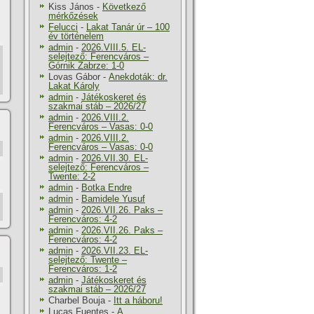
Kiss János
-
Következő
mérkőzések
Felucci
-
Lakat Tanár úr – 100
év történelem
admin
-
2026.VIII.5. EL-
selejtező: Ferencváros –
Górnik Zabrze: 1-0
Lovas Gábor
-
Anekdoták: dr.
Lakat Károly
admin
-
Játékoskeret és
szakmai stáb – 2026/27
admin
-
2026.VIII.2.
Ferencváros – Vasas: 0-0
admin
-
2026.VIII.2.
Ferencváros – Vasas: 0-0
admin
-
2026.VII.30. EL-
selejtező: Ferencváros –
Twente: 2-2
admin
-
Botka Endre
admin
-
Bamidele Yusuf
admin
-
2026.VII.26. Paks –
Ferencváros: 4-2
admin
-
2026.VII.26. Paks –
Ferencváros: 4-2
admin
-
2026.VII.23. EL-
selejtező: Twente –
Ferencváros: 1-2
admin
-
Játékoskeret és
szakmai stáb – 2026/27
Charbel Bouja
-
Itt a háboru!
Lucas Fuentes
-
A