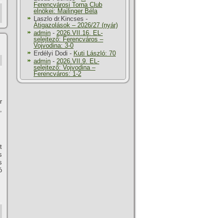
Ferencvárosi Torna Club
elnökei: Mailinger Béla
Laszlo dr.Kincses
-
Átigazolások – 2026/27 (nyár)
admin
-
2026.VII.16. EL-
selejtező: Ferencváros –
Vojvodina: 3-0
Erdélyi Dodi
-
Kuti László: 70
admin
-
2026.VII.9. EL-
selejtező: Vojvodina –
Ferencváros: 1-2
r
,
t
s
s
ó