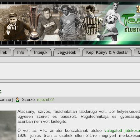
í­rek
Info
Interjúk
Jegyzetek
Kép, Könyv & Videotár
c
sárnap
|
Szerző:
mjozef22
Alacsony, szí­vós, fáradhatatlan labdarúgó volt. Jól helyezkedett
ügyesen szerelt és passzolt. Rúgótechnikája és gyorsaság
azonban nem volt kielégí­tő.
Ő volt az FTC amatőr korszakának utolsó
válogatott játékosa
1926. június 6-án a csehek ellen 2:1-re megnyert mérkőzése