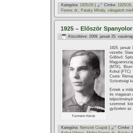
Kategória:
1925/26
|
Címke:
1925/26
Ferenc dr.
,
Pataky Mihály
,
válogatott mér
1925 – Először Spanyolor
Közzétéve:
2009. január 25. vasárna
1925. január 
vezette: Slawi
Góllövő: Spit
Magyarország
(MTK), Blum 
Kohut (FTC)
Csere: Rémay 
Szövetségi ka
Ennek a milá
és magasan a
teljesí­tmén
szemmel kös
győzelem az a
Furmann Károly
Kategória:
Nemzeti Csapat
|
Címke:
Kohut Vilmos
,
Müller Ferenc dr.
,
Pataky M