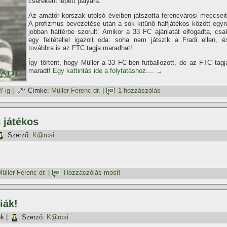
csereként lépett pályára.
Az amatőr korszak utolsó éveiben játszotta ferencvárosi meccseit
A profizmus bevezetése után a sok kitűnő halfjátékos között egyr
jobban háttérbe szorult. Amikor a 33 FC ajánlatát elfogadta, csa
egy feltétellel igazolt oda: soha nem játszik a Fradi ellen, é
továbbra is az FTC tagja maradhat!
Így történt, hogy Müller a 33 FC-ben futballozott, de az FTC tagj
maradt!
Egy kattintás ide a folytatáshoz....
→
-ig
|
Címke:
Müller Ferenc dr.
|
1 hozzászólás
 játékos
Szerző:
K@rcsi
üller Ferenc dr.
|
Hozzászólás most!
iák!
ök
|
Szerző:
K@rcsi