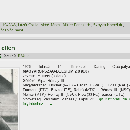
:
1942/43
,
Lázár Gyula
,
Móré János
,
Müller Ferenc dr.
,
Szoyka Kornél dr.
,
ászólás most!
 ellen
Szerző:
K@rcsi
1926. február 14., Brüsszel, Darling Club-pálya
MAGYARORSZÁG-BELGIUM 2:0 (0:0)
vezette: Mutters (holland)
Góllövő: Pipa, Rémay III.
Magyarország: Fischer (VAC) – Grósz II. (VAC), Dudás (KAC) 
Furmann (FTC), Buza (UTE), Rebró (MTK) – Rémay III. (NSC)
Molnár (MTK), Rémay II. (NSC), Pipa (33 FC), Szidon (UTE)
Szövetségi kapitány: Máriássy Lajos dr.
Egy kattintás ide 
folytatáshoz....
→