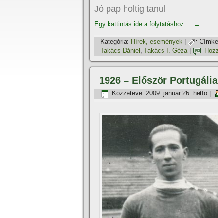
Jó pap holtig tanul
Egy kattintás ide a folytatáshoz....
→
Kategória:
Hí­rek, események
|
Címke
Takács Dániel
,
Takács I. Géza
|
Hozz
1926 – Először Portugália
Közzétéve:
2009. január 26. hétfő
|