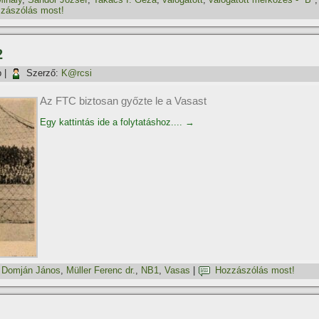
zászólás most!
2
p
|
Szerző:
K@rcsi
Az FTC biztosan győzte le a Vasast
Egy kattintás ide a folytatáshoz....
→
,
Domján János
,
Müller Ferenc dr.
,
NB1
,
Vasas
|
Hozzászólás most!