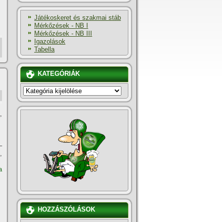
Játékoskeret és szakmai stáb
Mérkőzések - NB I
Mérkőzések - NB III
Igazolások
Tabella
KATEGÓRIÁK
KATEGÓRIÁK
,
–
,
a
HOZZÁSZÓLÁSOK