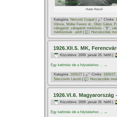
Huber Rezső
Kategória:
Nemzeti Csapat
|
Címke:
Vilmos
,
Müller Ferenc dr.
,
Obitz Gábor
,
P
válogatott
,
válogatott mérkőzés - "B"
,
vál
mérkőzések - profi
|
Hozzászólás mos
1926.XII.5. MK, Ferencváro
Közzétéve:
2009. január 26. hétfő
|
Egy kattintás ide a folytatáshoz....
→
Kategória:
1926/27
|
Címke:
1926/27
Steczovits László
|
Hozzászólás mos
1926.VI.6. Magyarország 
Közzétéve:
2009. január 26. hétfő
|
Egy kattintás ide a folytatáshoz....
→