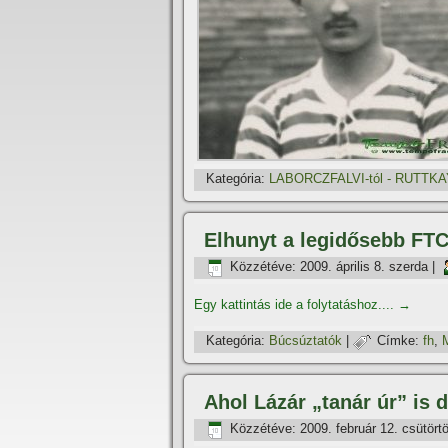
Kategória:
LABORCZFALVI-tól - RUTTKAY
Elhunyt a legidősebb FTC
Közzétéve:
2009. április 8. szerda
|
Egy kattintás ide a folytatáshoz....
→
Kategória:
Búcsúztatók
|
Címke:
fh
,
M
Ahol Lázár „tanár úr” is d
Közzétéve:
2009. február 12. csütört