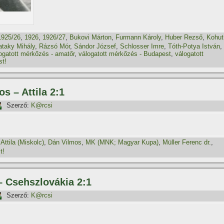
1925/26
,
1926
,
1926/27
,
Bukovi Márton
,
Furmann Károly
,
Huber Rezső
,
Kohut
ataky Mihály
,
Rázsó Mór
,
Sándor József
,
Schlosser Imre
,
Tóth-Potya István
,
ogatott mérkőzés - amatőr
,
válogatott mérkőzés - Budapest
,
válogatott
t!
s – Attila 2:1
Szerző:
K@rcsi
,
Attila (Miskolc)
,
Dán Vilmos
,
MK (MNK; Magyar Kupa)
,
Müller Ferenc dr.
,
t!
– Csehszlovákia 2:1
Szerző:
K@rcsi