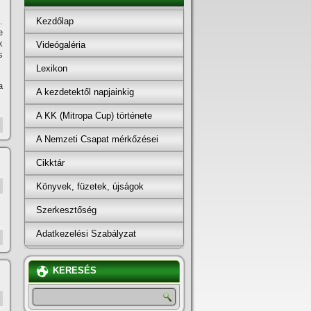
Kezdőlap
.
e
k
Videógaléria
s
Lexikon
a
A kezdetektől napjainkig
A KK (Mitropa Cup) története
A Nemzeti Csapat mérkőzései
Cikktár
Könyvek, füzetek, újságok
Szerkesztőség
Adatkezelési Szabályzat
KERESÉS