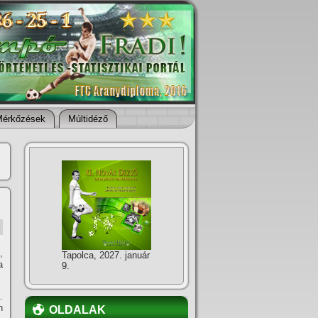
Mérkőzések
Múltidéző
,
Tapolca, 2027. január
a
9.
.
n
OLDALAK