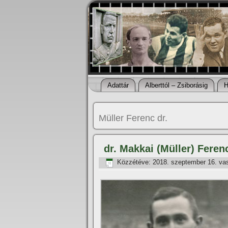
Adattár
Alberttól – Zsiborásig
H
Müller Ferenc dr.
dr. Makkai (Müller) Feren
Közzétéve:
2018. szeptember 16. va