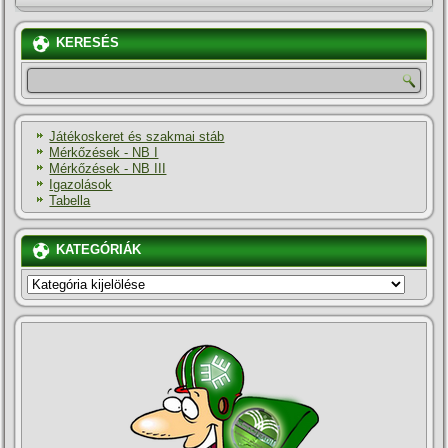
KERESÉS
Játékoskeret és szakmai stáb
Mérkőzések - NB I
Mérkőzések - NB III
Igazolások
Tabella
KATEGÓRIÁK
KATEGÓRIÁK