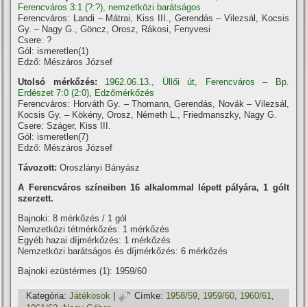
Ferencváros 3:1 (?:?), nemzetközi barátságos
Ferencváros: Landi – Mátrai, Kiss III., Gerendás – Vilezsál, Kocsis
Gy. – Nagy G., Göncz, Orosz, Rákosi, Fenyvesi
Csere: ?
Gól: ismeretlen(1)
Edző: Mészáros József
Utolsó mérkőzés:
1962.06.13., Üllői út, Ferencváros – Bp.
Erdészet 7:0 (2:0), Edzőmérkőzés
Ferencváros: Horváth Gy. – Thomann, Gerendás, Novák – Vilezsál,
Kocsis Gy. – Kökény, Orosz, Németh L., Friedmanszky, Nagy G.
Csere: Száger, Kiss III.
Gól: ismeretlen(7)
Edző: Mészáros József
Távozott:
Oroszlányi Bányász
A Ferencváros szí­neiben 16 alkalommal lépett pályára, 1 gólt
szerzett.
Bajnoki: 8 mérkőzés / 1 gól
Nemzetközi tétmérkőzés: 1 mérkőzés
Egyéb hazai dí­jmérkőzés: 1 mérkőzés
Nemzetközi barátságos és dí­jmérkőzés: 6 mérkőzés
Bajnoki ezüstérmes (1): 1959/60
Kategória:
Játékosok
|
Címke:
1958/59
,
1959/60
,
1960/61
,