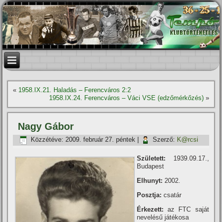
«
1958.IX.21. Haladás – Ferencváros 2:2
1958.IX.24. Ferencváros – Váci VSE (edzőmérkőzés)
»
Nagy Gábor
Közzétéve:
2009. február 27. péntek
|
Szerző:
K@rcsi
Született:
1939.09.17.,
Budapest
Elhunyt:
2002.
Posztja:
csatár
Érkezett:
az FTC saját
nevelésű játékosa