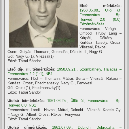
Első mérkőzés:
1958.06.08., Üllői út,
Ferencváros – Bp.
Honvéd 2:0 (0:0),
Edzőmérkőzés
Ferencváros: Virágh –
Ombódi, Hruby, Láng –
Kárpáti, Dékány –
Kertész, Tarsoly, Orosz,
Vilezsál, Rákosi
Csere: Gulyás, Thomann, Gerendás, Dálnoki II., Nagy G.
Gól: Nagy G.(1), Vilezsál(1)
Edző: Tátrai Sándor
Első díj-, ill. tétmérkőzés:
1958.09.21., Szombathely, Haladás –
Ferencváros 2:2 (1:1), NB1
Ferencváros: Hódi – Thomann, Mátrai, Berta – Vilezsál, Rákosi –
Kertész, Orosz, Friedmanszky, Nagy G., Fenyvesi
Gól: Orosz(1), Friedmanszky(1)
Edző: Tátrai Sándor
Utolsó tétmérkőzés:
1961.06.25., Üllői út, Ferencváros – Bp.
Honvéd 0:0, NB1
Ferencváros: Landi – Havasi, Mátrai, Dalnoki – Vilezsál, Kocsis Gy.
– Nagy G., Albert, Orosz, Rákosi, Fenyvesi
Edző: Tátrai Sándor
Utolsó díjmérkőzés:
1961.07.09., Dobrich, Dobrudzha –