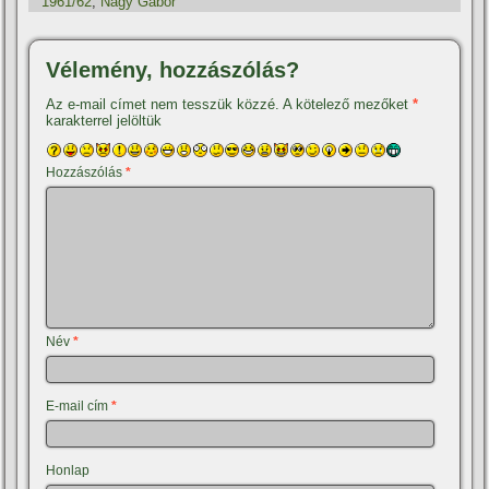
1961/62
,
Nagy Gábor
Vélemény, hozzászólás?
Az e-mail címet nem tesszük közzé.
A kötelező mezőket
*
karakterrel jelöltük
Hozzászólás
*
Név
*
E-mail cím
*
Honlap