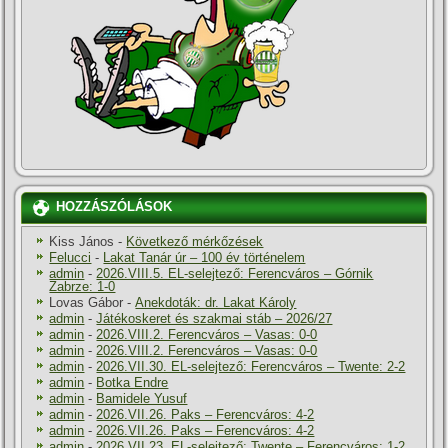
HOZZÁSZÓLÁSOK
Kiss János
-
Következő mérkőzések
Felucci
-
Lakat Tanár úr – 100 év történelem
admin
-
2026.VIII.5. EL-selejtező: Ferencváros – Górnik
Zabrze: 1-0
Lovas Gábor
-
Anekdoták: dr. Lakat Károly
admin
-
Játékoskeret és szakmai stáb – 2026/27
admin
-
2026.VIII.2. Ferencváros – Vasas: 0-0
admin
-
2026.VIII.2. Ferencváros – Vasas: 0-0
admin
-
2026.VII.30. EL-selejtező: Ferencváros – Twente: 2-2
admin
-
Botka Endre
admin
-
Bamidele Yusuf
admin
-
2026.VII.26. Paks – Ferencváros: 4-2
admin
-
2026.VII.26. Paks – Ferencváros: 4-2
admin
-
2026.VII.23. EL-selejtező: Twente – Ferencváros: 1-2