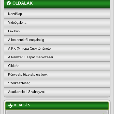
OLDALAK
Kezdőlap
Videógaléria
Lexikon
A kezdetektől napjainkig
A KK (Mitropa Cup) története
A Nemzeti Csapat mérkőzései
Cikktár
Könyvek, füzetek, újságok
Szerkesztőség
Adatkezelési Szabályzat
KERESÉS