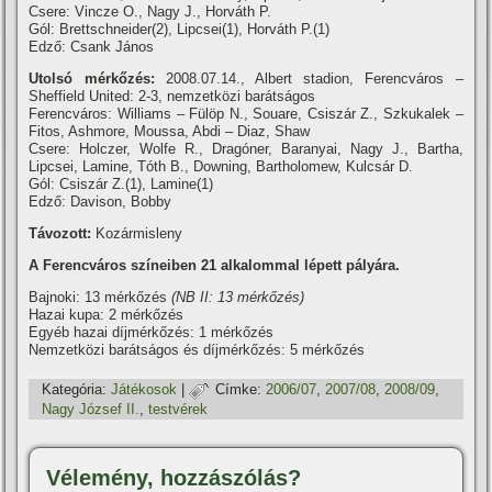
Csere: Vincze O., Nagy J., Horváth P.
Gól: Brettschneider(2), Lipcsei(1), Horváth P.(1)
Edző: Csank János
Utolsó mérkőzés:
2008.07.14., Albert stadion, Ferencváros –
Sheffield United: 2-3, nemzetközi barátságos
Ferencváros: Williams – Fülöp N., Souare, Csiszár Z., Szkukalek –
Fitos, Ashmore, Moussa, Abdi – Diaz, Shaw
Csere: Holczer, Wolfe R., Dragóner, Baranyai, Nagy J., Bartha,
Lipcsei, Lamine, Tóth B., Downing, Bartholomew, Kulcsár D.
Gól: Csiszár Z.(1), Lamine(1)
Edző: Davison, Bobby
Távozott:
Kozármisleny
A Ferencváros szí­neiben 21 alkalommal lépett pályára.
Bajnoki: 13 mérkőzés
(NB II: 13 mérkőzés)
Hazai kupa: 2 mérkőzés
Egyéb hazai dí­jmérkőzés: 1 mérkőzés
Nemzetközi barátságos és dí­jmérkőzés: 5 mérkőzés
Kategória:
Játékosok
|
Címke:
2006/07
,
2007/08
,
2008/09
,
Nagy József II.
,
testvérek
Vélemény, hozzászólás?