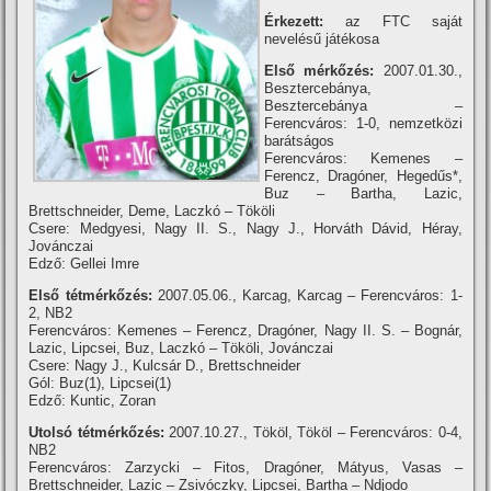
Érkezett:
az FTC saját
nevelésű játékosa
Első mérkőzés:
2007.01.30.,
Besztercebánya,
Besztercebánya –
Ferencváros: 1-0, nemzetközi
barátságos
Ferencváros: Kemenes –
Ferencz, Dragóner, Hegedűs*,
Buz – Bartha, Lazic,
Brettschneider, Deme, Laczkó – Tököli
Csere: Medgyesi, Nagy II. S., Nagy J., Horváth Dávid, Héray,
Jovánczai
Edző: Gellei Imre
Első tétmérkőzés:
2007.05.06., Karcag, Karcag – Ferencváros: 1-
2, NB2
Ferencváros: Kemenes – Ferencz, Dragóner, Nagy II. S. – Bognár,
Lazic, Lipcsei, Buz, Laczkó – Tököli, Jovánczai
Csere: Nagy J., Kulcsár D., Brettschneider
Gól: Buz(1), Lipcsei(1)
Edző: Kuntic, Zoran
Utolsó tétmérkőzés:
2007.10.27., Tököl, Tököl – Ferencváros: 0-4,
NB2
Ferencváros: Zarzycki – Fitos, Dragóner, Mátyus, Vasas –
Brettschneider, Lazic – Zsivóczky, Lipcsei, Bartha – Ndjodo