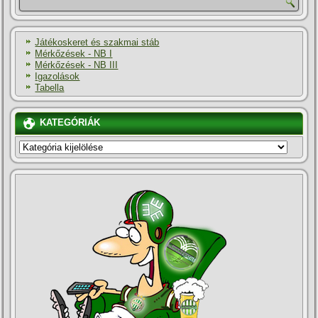
Játékoskeret és szakmai stáb
Mérkőzések - NB I
Mérkőzések - NB III
Igazolások
Tabella
KATEGÓRIÁK
KATEGÓRIÁK