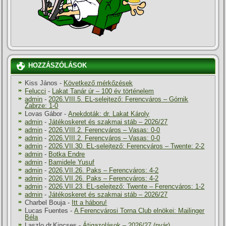
HOZZÁSZÓLÁSOK
Kiss János
-
Következő mérkőzések
Felucci
-
Lakat Tanár úr – 100 év történelem
admin
-
2026.VIII.5. EL-selejtező: Ferencváros – Górnik
Zabrze: 1-0
Lovas Gábor
-
Anekdoták: dr. Lakat Károly
admin
-
Játékoskeret és szakmai stáb – 2026/27
admin
-
2026.VIII.2. Ferencváros – Vasas: 0-0
admin
-
2026.VIII.2. Ferencváros – Vasas: 0-0
admin
-
2026.VII.30. EL-selejtező: Ferencváros – Twente: 2-2
admin
-
Botka Endre
admin
-
Bamidele Yusuf
admin
-
2026.VII.26. Paks – Ferencváros: 4-2
admin
-
2026.VII.26. Paks – Ferencváros: 4-2
admin
-
2026.VII.23. EL-selejtező: Twente – Ferencváros: 1-2
admin
-
Játékoskeret és szakmai stáb – 2026/27
Charbel Bouja
-
Itt a háboru!
Lucas Fuentes
-
A Ferencvárosi Torna Club elnökei: Mailinger
Béla
Laszlo dr.Kincses
-
Átigazolások – 2026/27 (nyár)