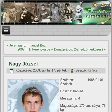
«
Jeremias Emmanuel Buz
2007.II.1. Ferencváros – Dunaújváros: 2-2 (edzőmérkőzés)
»
Nagy József
Közzétéve:
2009. április 17. péntek
|
Szerző:
K@rcsi
Született: 1988.01.01.,
Szolnok
Posztja: hátvéd
Mezszáma: 4
Magassága: 179 cm, súlya: 75
kg