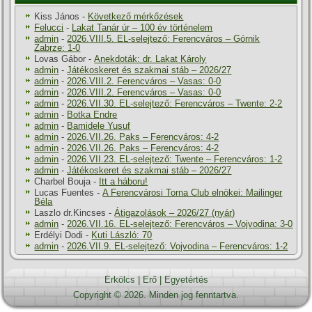
Kiss János
-
Következő mérkőzések
Felucci
-
Lakat Tanár úr – 100 év történelem
admin
-
2026.VIII.5. EL-selejtező: Ferencváros – Górnik
Zabrze: 1-0
Lovas Gábor
-
Anekdoták: dr. Lakat Károly
admin
-
Játékoskeret és szakmai stáb – 2026/27
admin
-
2026.VIII.2. Ferencváros – Vasas: 0-0
admin
-
2026.VIII.2. Ferencváros – Vasas: 0-0
admin
-
2026.VII.30. EL-selejtező: Ferencváros – Twente: 2-2
admin
-
Botka Endre
admin
-
Bamidele Yusuf
admin
-
2026.VII.26. Paks – Ferencváros: 4-2
admin
-
2026.VII.26. Paks – Ferencváros: 4-2
admin
-
2026.VII.23. EL-selejtező: Twente – Ferencváros: 1-2
admin
-
Játékoskeret és szakmai stáb – 2026/27
Charbel Bouja
-
Itt a háboru!
Lucas Fuentes
-
A Ferencvárosi Torna Club elnökei: Mailinger
Béla
Laszlo dr.Kincses
-
Átigazolások – 2026/27 (nyár)
admin
-
2026.VII.16. EL-selejtező: Ferencváros – Vojvodina: 3-0
Erdélyi Dodi
-
Kuti László: 70
admin
-
2026.VII.9. EL-selejtező: Vojvodina – Ferencváros: 1-2
Erkölcs
|
Erő
|
Egyetértés
Copyright © 2026. Minden jog fenntartva.