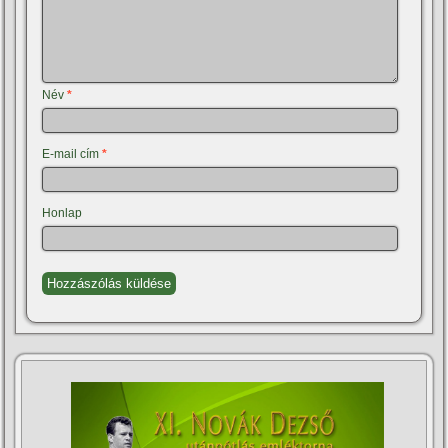
Név
*
E-mail cím
*
Honlap