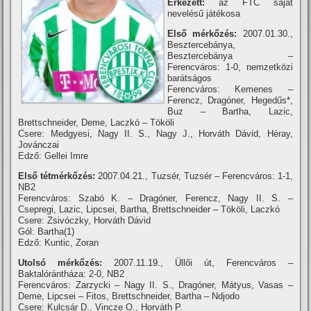
Érkezett:
az FTC saját
nevelésű játékosa
Első mérkőzés:
2007.01.30.,
Besztercebánya,
Besztercebánya –
Ferencváros: 1-0, nemzetközi
barátságos
Ferencváros: Kemenes –
Ferencz, Dragóner, Hegedűs*,
Buz – Bartha, Lazic,
Brettschneider, Deme, Laczkó – Tököli
Csere: Medgyesi, Nagy II. S., Nagy J., Horváth Dávid, Héray,
Jovánczai
Edző: Gellei Imre
Első tétmérkőzés:
2007.04.21., Tuzsér, Tuzsér – Ferencváros: 1-1,
NB2
Ferencváros: Szabó K. – Dragóner, Ferencz, Nagy II. S. –
Csepregi, Lazic, Lipcsei, Bartha, Brettschneider – Tököli, Laczkó
Csere: Zsivóczky, Horváth Dávid
Gól: Bartha(1)
Edző: Kuntic, Zoran
Utolsó mérkőzés:
2007.11.19., Üllői út, Ferencváros –
Baktalórántháza: 2-0, NB2
Ferencváros: Zarzycki – Nagy II. S., Dragóner, Mátyus, Vasas –
Deme, Lipcsei – Fitos, Brettschneider, Bartha – Ndjodo
Csere: Kulcsár D., Vincze O., Horváth P.