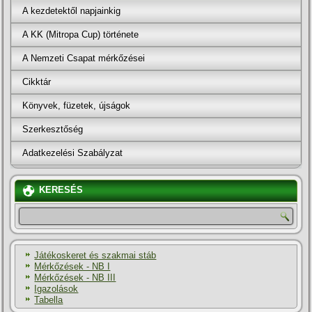
A kezdetektől napjainkig
A KK (Mitropa Cup) története
A Nemzeti Csapat mérkőzései
Cikktár
Könyvek, füzetek, újságok
Szerkesztőség
Adatkezelési Szabályzat
KERESÉS
Játékoskeret és szakmai stáb
Mérkőzések - NB I
Mérkőzések - NB III
Igazolások
Tabella