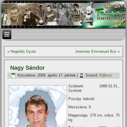
«
Hegedűs Gyula
Jeremias Emmanuel Buz
»
Nagy Sándor
Közzétéve:
2009. április 17. péntek
|
Szerző:
K@rcsi
Született: 1988.01.01.,
Szolnok
Posztja: hátvéd
Mezszáma: 9
Magassága: 179 cm, súlya: 75
kg