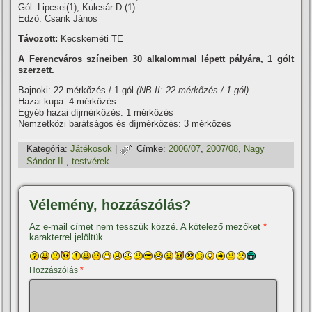
Gól: Lipcsei(1), Kulcsár D.(1)
Edző: Csank János
Távozott:
Kecskeméti TE
A Ferencváros szí­neiben 30 alkalommal lépett pályára, 1 gólt
szerzett.
Bajnoki: 22 mérkőzés / 1 gól
(NB II: 22 mérkőzés / 1 gól)
Hazai kupa: 4 mérkőzés
Egyéb hazai dí­jmérkőzés: 1 mérkőzés
Nemzetközi barátságos és dí­jmérkőzés: 3 mérkőzés
Kategória:
Játékosok
|
Címke:
2006/07
,
2007/08
,
Nagy
Sándor II.
,
testvérek
Vélemény, hozzászólás?
Az e-mail címet nem tesszük közzé.
A kötelező mezőket
*
karakterrel jelöltük
Hozzászólás
*