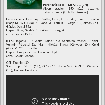
Ferencváros II. – MTK: 0-1 (0-0)
Albert stadion, 150 néző, vezette:
Takács János (L. Tóth, Demeter)
Ferencváros:
Hermány – Vattai, Grúz, Csizmadia, Sváb – Birtalan
(Papp M. 85.), Fülöp N., Vass M., Tóth B. – Varga B. (Holman 57.),
Gárdos (Antal 74.)
kispad: Rigó, Szabó R., Nyilasi B., Nagy A.
edző: Lipcsei Péter
MTK:
Hegedüs – R. Wolfe, Kálnoki Kis, Szekeres, Vadnai – Zsidai,
Vukmir (Pölöskei Zs. 46.) – Nikházi, Kanta (Könyves 19.), Csiki
(Vass P. 72.) – Tischler
kispad: Groppioni, Gál, Ladányi, Hajdú
edző: Garami József
Gól: Tischler (89.)
Sárga lap: Tóth B. (18.), Grúz (77.) illetve Vukmir (37.), Könyves
(43.), Kálnoki Kis (84.)