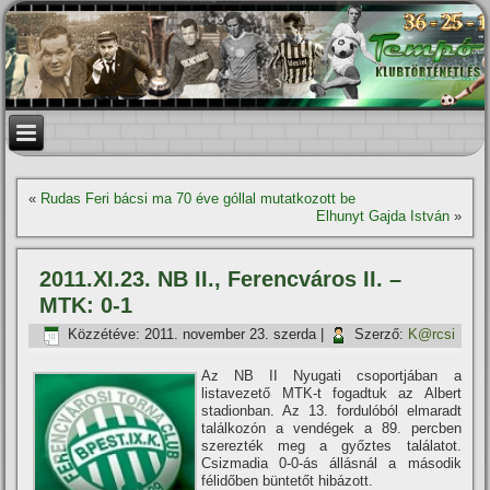
«
Rudas Feri bácsi ma 70 éve góllal mutatkozott be
Elhunyt Gajda István
»
2011.XI.23. NB II., Ferencváros II. –
MTK: 0-1
Közzétéve:
2011. november 23. szerda
|
Szerző:
K@rcsi
Az NB II Nyugati csoportjában a
listavezető MTK-t fogadtuk az Albert
stadionban. Az 13. fordulóból elmaradt
találkozón a vendégek a 89. percben
szerezték meg a győztes találatot.
Csizmadia 0-0-ás állásnál a második
félidőben büntetőt hibázott.