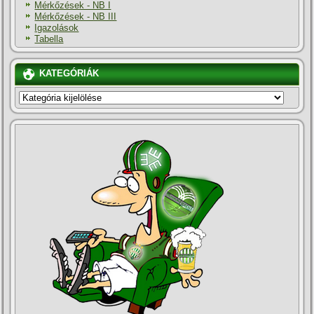
Mérkőzések - NB I
Mérkőzések - NB III
Igazolások
Tabella
KATEGÓRIÁK
KATEGÓRIÁK