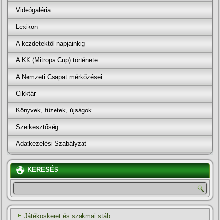
Videógaléria
Lexikon
A kezdetektől napjainkig
A KK (Mitropa Cup) története
A Nemzeti Csapat mérkőzései
Cikktár
Könyvek, füzetek, újságok
Szerkesztőség
Adatkezelési Szabályzat
KERESÉS
Játékoskeret és szakmai stáb