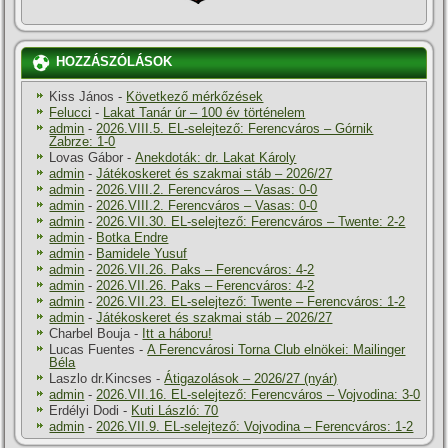
HOZZÁSZÓLÁSOK
Kiss János
-
Következő mérkőzések
Felucci
-
Lakat Tanár úr – 100 év történelem
admin
-
2026.VIII.5. EL-selejtező: Ferencváros – Górnik
Zabrze: 1-0
Lovas Gábor
-
Anekdoták: dr. Lakat Károly
admin
-
Játékoskeret és szakmai stáb – 2026/27
admin
-
2026.VIII.2. Ferencváros – Vasas: 0-0
admin
-
2026.VIII.2. Ferencváros – Vasas: 0-0
admin
-
2026.VII.30. EL-selejtező: Ferencváros – Twente: 2-2
admin
-
Botka Endre
admin
-
Bamidele Yusuf
admin
-
2026.VII.26. Paks – Ferencváros: 4-2
admin
-
2026.VII.26. Paks – Ferencváros: 4-2
admin
-
2026.VII.23. EL-selejtező: Twente – Ferencváros: 1-2
admin
-
Játékoskeret és szakmai stáb – 2026/27
Charbel Bouja
-
Itt a háboru!
Lucas Fuentes
-
A Ferencvárosi Torna Club elnökei: Mailinger
Béla
Laszlo dr.Kincses
-
Átigazolások – 2026/27 (nyár)
admin
-
2026.VII.16. EL-selejtező: Ferencváros – Vojvodina: 3-0
Erdélyi Dodi
-
Kuti László: 70
admin
-
2026.VII.9. EL-selejtező: Vojvodina – Ferencváros: 1-2