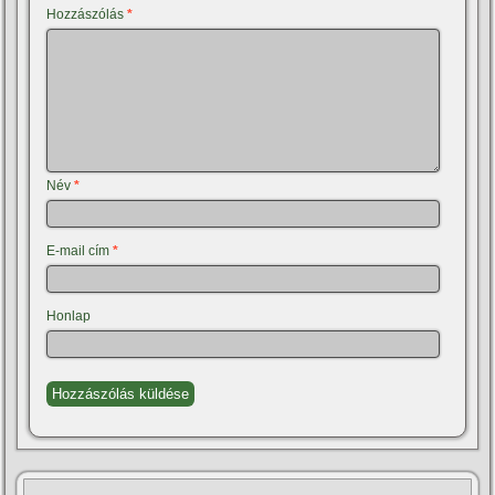
Hozzászólás
*
Név
*
E-mail cím
*
Honlap