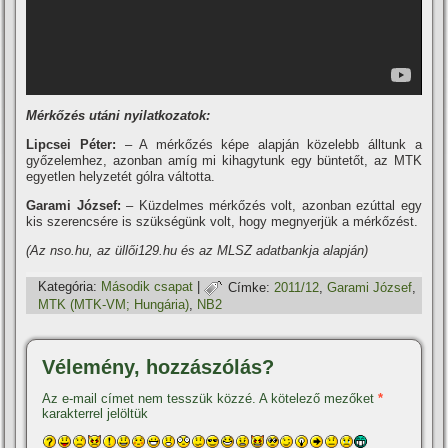
Mérkőzés utáni nyilatkozatok:
Lipcsei Péter:
– A mérkőzés képe alapján közelebb álltunk a
győzelemhez, azonban amí­g mi kihagytunk egy büntetőt, az MTK
egyetlen helyzetét gólra váltotta.
Garami József:
– Küzdelmes mérkőzés volt, azonban ezúttal egy
kis szerencsére is szükségünk volt, hogy megnyerjük a mérkőzést.
(Az nso.hu, az üllői129.hu és az MLSZ adatbankja alapján)
Kategória:
Második csapat
|
Címke:
2011/12
,
Garami József
,
MTK (MTK-VM; Hungária)
,
NB2
Vélemény, hozzászólás?
Az e-mail címet nem tesszük közzé.
A kötelező mezőket
*
karakterrel jelöltük