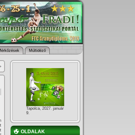
Mérkőzések
Múltidéző
»
Tapolca, 2027. január
9.
n
t
t
OLDALAK
l