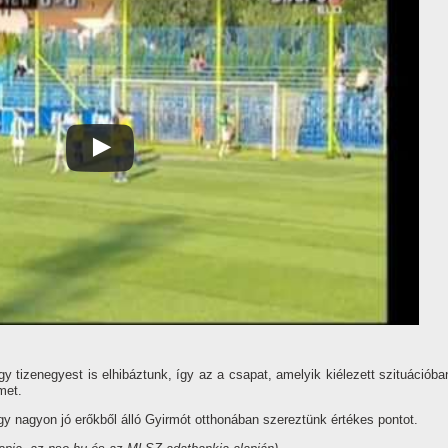
y tizenegyest is elhibáztunk, í­gy az a csapat, amelyik kiélezett szituációba
met.
gy nagyon jó erőkből álló Gyirmót otthonában szereztünk értékes pontot.