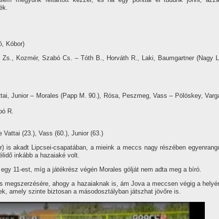
ék.
ó, Kóbor)
ss Zs., Kozmér, Szabó Cs. – Tóth B., Horváth R., Laki, Baumgartner (Nagy L
ttai, Junior – Morales (Papp M. 90.), Rósa, Peszmeg, Vass – Pölöskey, Varg
bó R.
e Vattai (23.), Vass (60.), Junior (63.)
r) is akadt Lipcsei-csapatában, a mieink a meccs nagy részében egyenrang
élidő inkább a hazaiaké volt.
egy 11-est, mí­g a játékrész végén Morales gólját nem adta meg a bí­ró.
tés megszerzésére, ahogy a hazaiaknak is, ám Jova a meccsen végig a helyé
ek, amely szinte biztosan a másodosztályban játszhat jövőre is.