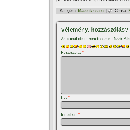
(A Ferencváros és a Gyirmót hivatalos honl
Kategória:
Második csapat
|
Címke:
Vélemény, hozzászólás?
Az e-mail címet nem tesszük közzé.
A k
Hozzászólás
*
Név
*
E-mail cím
*