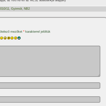
apja, az nso.hu és az MLSZ adatbankja alapján)
2010/11
,
Gyirmót
,
NB2
ötelező mezőket
*
karakterrel jelöltük