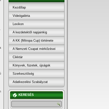
Kezdőlap
Videógaléria
Lexikon
.
A kezdetektől napjainkig
A KK (Mitropa Cup) története
a
A Nemzeti Csapat mérkőzései
Cikktár
Könyvek, füzetek, újságok
ú
Szerkesztőség
Adatkezelési Szabályzat
n
KERESÉS