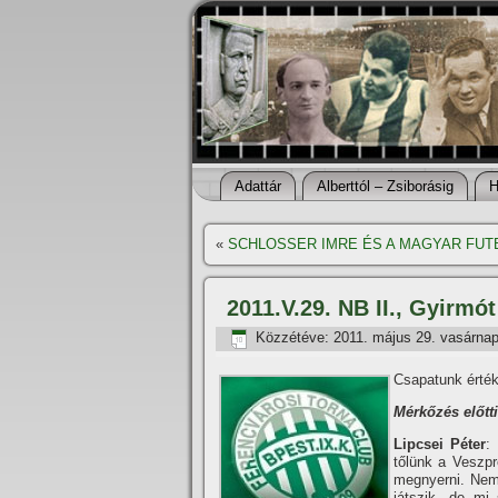
Adattár
Alberttól – Zsiborásig
H
«
SCHLOSSER IMRE ÉS A MAGYAR FUT
2011.V.29. NB II., Gyirmót
Közzétéve:
2011. május 29. vasárna
Csapatunk érték
Mérkőzés előtti
Lipcsei Péter
:
tőlünk a Veszp
megnyerni. Nem 
játszik, de mi