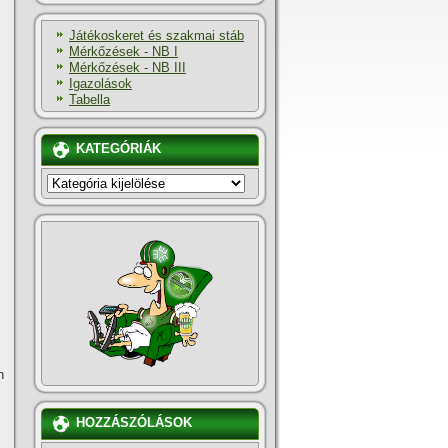
Játékoskeret és szakmai stáb
Mérkőzések - NB I
Mérkőzések - NB III
Igazolások
Tabella
KATEGÓRIÁK
KATEGÓRIÁK
n
HOZZÁSZÓLÁSOK