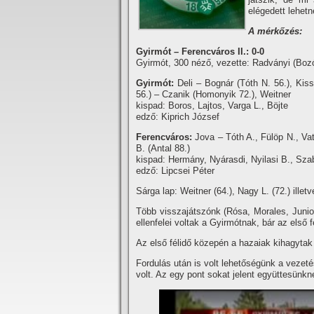
elégedett lehetn
A mérkőzés:
Gyirmót – Ferencváros II.: 0-0
Gyirmót, 300 néző, vezette: Radványi (Boz
Gyirmót:
Deli – Bognár (Tóth N. 56.), Ki
56.) – Czanik (Homonyik 72.), Weitner
kispad: Boros, Lajtos, Varga L., Böjte
edző: Kiprich József
Ferencváros:
Jova – Tóth A., Fülöp N., Va
B. (Antal 88.)
kispad: Hermány, Nyárasdi, Nyilasi B., Sza
edző: Lipcsei Péter
Sárga lap: Weitner (64.), Nagy L. (72.) illetv
Több visszajátszónk (Rósa, Morales, Junio
ellenfelei voltak a Gyirmótnak, bár az első f
Az első félidő közepén a hazaiak kihagytak 
Fordulás után is volt lehetőségünk a veze
volt. Az egy pont sokat jelent együttesünkn