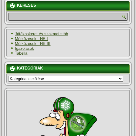
KERESÉS
Játékoskeret és szakmai stáb
Mérkőzések - NB I
Mérkőzések - NB III
Igazolások
Tabella
KATEGÓRIÁK
KATEGÓRIÁK