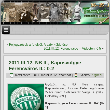
«
Feljegyzések a fotelból: A szí­v küldetése
2011.III.12. Ferencváros – Videoton: 0-5
»
2011.III.12. NB II., Kaposvölgye –
Ferencváros II.: 0-2
Közzétéve:
2011. március 12. szombat
|
Szerző:
K@rcsi
Győzött az NB II-es csapat
Kaposvölgyén, Lipcsei Péter együttese
2-0-ra nyert. Gólszerzők: Varga B. (19.),
Pölöskey (89.).
Kaposvölgye – Ferencváros II.: 0-2 (0-
1)