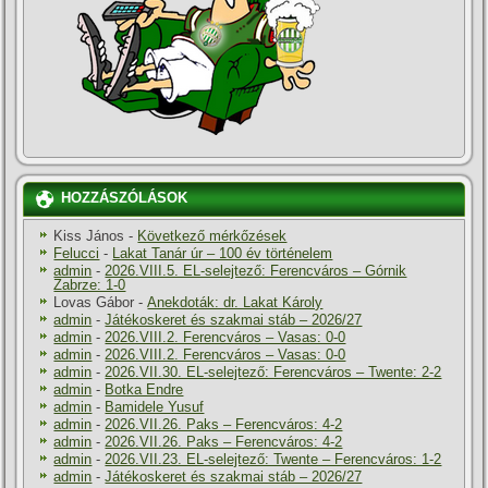
HOZZÁSZÓLÁSOK
Kiss János
-
Következő mérkőzések
Felucci
-
Lakat Tanár úr – 100 év történelem
admin
-
2026.VIII.5. EL-selejtező: Ferencváros – Górnik
Zabrze: 1-0
Lovas Gábor
-
Anekdoták: dr. Lakat Károly
admin
-
Játékoskeret és szakmai stáb – 2026/27
admin
-
2026.VIII.2. Ferencváros – Vasas: 0-0
admin
-
2026.VIII.2. Ferencváros – Vasas: 0-0
admin
-
2026.VII.30. EL-selejtező: Ferencváros – Twente: 2-2
admin
-
Botka Endre
admin
-
Bamidele Yusuf
admin
-
2026.VII.26. Paks – Ferencváros: 4-2
admin
-
2026.VII.26. Paks – Ferencváros: 4-2
admin
-
2026.VII.23. EL-selejtező: Twente – Ferencváros: 1-2
admin
-
Játékoskeret és szakmai stáb – 2026/27