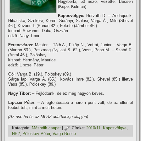
Nagyberki, 50 néző, vezette: Becséri
(Kepe, Kulman)
Kaposvölgye:
Horváth D. – Andrejcsik,
Hibácska, Székesi, Koren, Surányi, Szilasi, Varga Á., Mile (Shevel
46.), Kovács I. (Burián 82.), Fekete (Jámbor 46.)
kispad: Sowunmi, Duba, Oszvári
edző: Nagy Tibor
Ferencváros:
Mester – Tóth A., Fülöp N., Vattai, Junior – Varga B.
(Marton 83.), Peszmeg (Nyilasi B. 62.), Vass, Papp M. – Szabó R.
(Antal 46.), Pölöskey
kispad: Hermány, Maurice
edző: Lipcsei Péter
Gól: Varga B. (19.), Pölöskey (89.)
Sárga lap: Varga Á. (65.), Kovács Imre (82.), Shevel (85.) illetve
Vass (85.), Pölöskey (89.)
Nagy Tibor:
– Fejlődtünk, de ez még nagyon kevés.
Lipcsei Péter:
– A legfontosabb a három pont volt, de az ellenfél
többet tett, mint a múlt héten.
(Az nso.hu és az MLSZ adatbankja alapján)
Kategória:
Második csapat
|
Címke:
2010/11
,
Kaposvölgye
,
NB2
,
Pölöskey Péter
,
Varga Bence