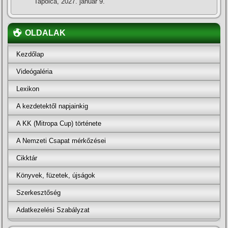
Tapolca, 2027. január 9.
OLDALAK
Kezdőlap
Videógaléria
Lexikon
A kezdetektől napjainkig
A KK (Mitropa Cup) története
A Nemzeti Csapat mérkőzései
Cikktár
Könyvek, füzetek, újságok
Szerkesztőség
Adatkezelési Szabályzat