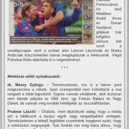
Ferencvárost.
Az első
félidőben
André Alves
és Dusan
Vasiljevic
góljával már
kétgólos
előnyre tett
szert a
vendégcsapat, amit a szünet után Lencse Lászlónak és Marko
Andicnak köszönhetően hamar megdupláztak a fehérváriak. Végül
Polonkai Attila alakí­totta ki a végeredményt.
* * *
Mérkőzés előtti nyilatkozatok:
dr. Mezey György:
– Természetesen, ma is a három pont
megszerzése a célunk, ilyen szempontból nem különbözik a mai
rangadó a többi bajnokitól. Sajnos vannak sérüljteink, akik biztosan
nem lépnek pályára az Üllői úton, í­gy Farkas Balázs és Nagy
Dániel, de vannak még további kérdőjelek az összeállí­tásban.
Prukner László:
– Örülünk, mert eljutottunk odáig, hogy a média
ezt a találkozót a tavasz egyik nagy rangadójaként emlegeti.
Természetesen a lehető legtöbbet szeretnénk megtenni azért, hogy
a mérkőzést megnyerjük. Sok forduló van még hátra ahhoz, hogy