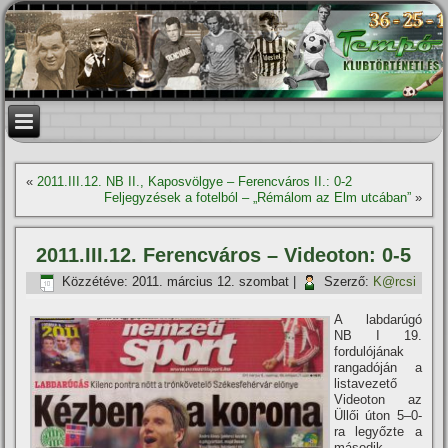
«
2011.III.12. NB II., Kaposvölgye – Ferencváros II.: 0-2
Feljegyzések a fotelból – „Rémálom az Elm utcában”
»
2011.III.12. Ferencváros – Videoton: 0-5
Közzétéve:
2011. március 12. szombat
|
Szerző:
K@rcsi
A labdarúgó
NB I 19.
fordulójának
rangadóján a
listavezető
Videoton az
Üllői úton 5–0-
ra legyőzte a
második