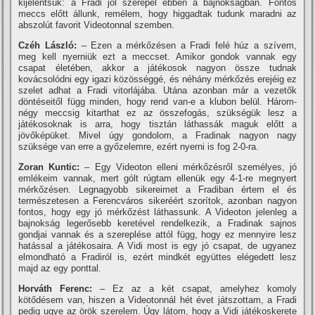
kijelentsük: a Fradi jól szerepel ebben a bajnokságban. Fontos
meccs előtt állunk, remélem, hogy higgadtak tudunk maradni az
abszolút favorit Videotonnal szemben.
Czéh László:
– Ezen a mérkőzésen a Fradi felé húz a szí­vem,
meg kell nyerniük ezt a meccset. Amikor gondok vannak egy
csapat életében, akkor a játékosok nagyon össze tudnak
kovácsolódni egy igazi közösséggé, és néhány mérkőzés erejéig ez
szelet adhat a Fradi vitorlájába. Utána azonban már a vezetők
döntéseitől függ minden, hogy rend van-e a klubon belül. Három-
négy meccsig kitarthat ez az összefogás, szükségük lesz a
játékosoknak is arra, hogy tisztán láthassák maguk előtt a
jövőképüket. Mivel úgy gondolom, a Fradinak nagyon nagy
szüksége van erre a győzelemre, ezért nyerni is fog 2-0-ra.
Zoran Kuntic:
– Egy Videoton elleni mérkőzésről személyes, jó
emlékeim vannak, mert gólt rúgtam ellenük egy 4-1-re megnyert
mérkőzésen. Legnagyobb sikereimet a Fradiban értem el és
természetesen a Ferencváros sikeréért szorí­tok, azonban nagyon
fontos, hogy egy jó mérkőzést láthassunk. A Videoton jelenleg a
bajnokság legerősebb keretével rendelkezik, a Fradinak sajnos
gondjai vannak és a szereplése attól függ, hogy ez mennyire lesz
hatással a játékosaira. A Vidi most is egy jó csapat, de ugyanez
elmondható a Fradiról is, ezért mindkét együttes elégedett lesz
majd az egy ponttal.
Horváth Ferenc:
– Ez az a két csapat, amelyhez komoly
kötődésem van, hiszen a Videotonnál hét évet játszottam, a Fradi
pedig ugye az örök szerelem. Úgy látom, hogy a Vidi játékoskerete