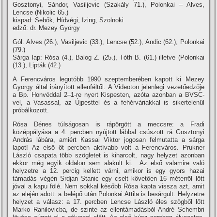
Gosztonyi, Sándor, Vasiljevic (Szakály 71.), Polonkai – Alves,
Lencse (Nikolic 65.)
kispad: Sebők, Hí­dvégi, Izing, Szolnoki
edző: dr. Mezey György
Gól: Alves (26.), Vasiljevic (33.), Lencse (52.), Andic (62.), Polonkai
(79.)
Sárga lap: Rósa (4.), Balog Z. (25.), Tóth B. (61.) illetve (Polonkai
(13.), Lipták (42.)
A Ferencváros legutóbb 1990 szeptemberében kapott ki Mezey
György által irányí­tott ellenféltől. A Videoton jelenlegi vezetőedzője
a Bp. Honvéddal 2–1-re nyert Kispesten, azóta azonban a BVSC-
vel, a Vasassal, az Újpesttel és a fehérváriakkal is sikertelenül
próbálkozott.
Rósa Dénes túlságosan is rápörgött a meccsre: a Fradi
középpályása a 4. percben nyújtott lábbal csúszott rá Gosztonyi
András lábára, amiért Kassai Viktor jogosan felmutatta a sárga
lapot! Az első öt percben aktí­vabb volt a Ferencváros. Prukner
László csapata több szögletet is kiharcolt, nagy helyzet azonban
ekkor még egyik oldalon sem alakult ki. Az első valamire való
helyzetre a 12. percig kellett várni, amikor is egy gyors hazai
támadás végén Srdjan Stanic egy cselt követően 16 méterről lőtt
jóval a kapu fölé. Nem sokkal később Rósa kapta vissza azt, amit
az elején adott: a belépő után Polonkai Attila is besárgult. Helyzetre
helyzet a válasz: a 17. percben Lencse László éles szögből lőtt
Marko Ranilovicba, de szinte az ellentámadásból André Schembri