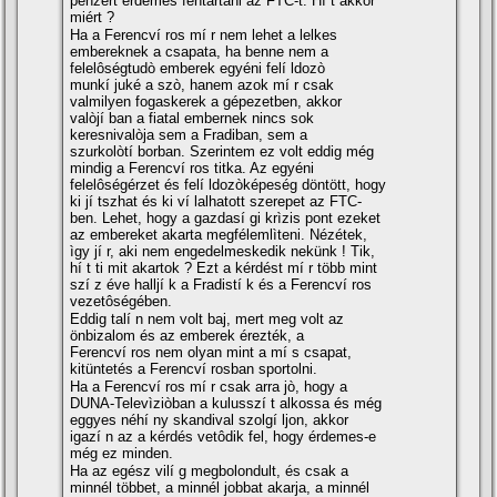
pénzért érdemes fentartani az FTC-t. Hí t akkor
miért ?
Ha a Ferencví ros mí r nem lehet a lelkes
embereknek a csapata, ha benne nem a
felelôségtudò emberek egyéni felí ldozò
munkí juké a szò, hanem azok mí r csak
valmilyen fogaskerek a gépezetben, akkor
valòjí ban a fiatal embernek nincs sok
keresnivalòja sem a Fradiban, sem a
szurkolòtí borban. Szerintem ez volt eddig még
mindig a Ferencví ros titka. Az egyéni
felelôségérzet és felí ldozòképeség döntött, hogy
ki jí tszhat és ki ví lalhatott szerepet az FTC-
ben. Lehet, hogy a gazdasí gi krìzis pont ezeket
az embereket akarta megfélemlìteni. Nézétek,
ìgy jí r, aki nem engedelmeskedik nekünk ! Tik,
hí t ti mit akartok ? Ezt a kérdést mí r több mint
szí z éve halljí k a Fradistí k és a Ferencví ros
vezetôségében.
Eddig talí n nem volt baj, mert meg volt az
önbizalom és az emberek érezték, a
Ferencví ros nem olyan mint a mí s csapat,
kitüntetés a Ferencví rosban sportolni.
Ha a Ferencví ros mí r csak arra jò, hogy a
DUNA-Televìziòban a kulusszí t alkossa és még
eggyes néhí ny skandival szolgí ljon, akkor
igazí n az a kérdés vetôdik fel, hogy érdemes-e
még ez minden.
Ha az egész vilí g megbolondult, és csak a
minnél többet, a minnél jobbat akarja, a minnél