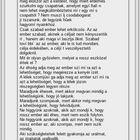
meg elôször azt a kérdést, hogy miért érdemes
szurkolni egy csapatnak, amelyet egyí ltalí n
nem lehet megkülömböztetni mí r egy mí s
csapattòl ? Nem muszí lj csodabogarat
jí tszanunk, de legyünk hûek
hagyomí nyainkhoz.
Csak szabad ember lehet erkölcsös. Az az
ember szabad, akinek a céljait nem kényszerìtik
rí , hanem aki maga ví lasztja ôket. Szabad
toví bbí az az ember, aki le is tud mondani,
célja érdekében, a céljí t veszélyeztetô
dolgokròl.
Mit ér olyan gyôzelem, melyet a rossz eszközel
értek el ?
Az éhség adja meg az ember szí mí ra azt a
lehetôséget, hogy megérezze a kenyér ìzét.
A lélek szomjùsí ga adja meg az ember szí mí ra
azt a lehetôséget, hogy a lélek jòzon
részegségben legyen része.
Maradjunk éhesek, mert akkor megvan mindig a
lehetôségünk, hogy jò lakjunk.
Maradjunk szomjasak, mert akkor még megvan
a lehetôségünk, hogy felviduljunk.
Ne higgyünk azoknak, akik azt mondjí k, hogy
rossz ember aki éhes, mert nem eszik folyton.
Ne higgyünk azoknak, akik azt mondjí k, hogy
rossz ember az, aki szomjas, mert nem iszik
mindig.
Aki szükségleteitek felett gyakoroja az uralmat,
az tirajtatok uralkodik.