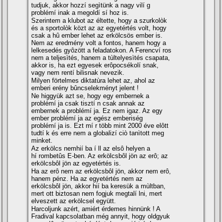
tudjuk, akkor hozzí segìtünk a nagy vilí g
problémí inak a megoldí sí hoz is.
Szerintem a klubot az éltette, hogy a szurkolòk
és a sportolòk közt az az egyetértés volt, hogy
csak a hû ember lehet az erkölcsös ember is.
Nem az eredmény volt a fontos, hanem hogy a
lelkesedés gyôzött a feladatokon. A Ferencví ros
nem a teljesìtés, hanem a tùltelyesìtés csapata,
akkor is, ha ezt egyesek erôpocsékolí snak,
vagy nem rentí bilisnak nevezik.
Milyen förtelmes diktatùra lehet az, ahol az
emberi erény bûncselekményt jelent !
Ne higgyük azt se, hogy egy embernek a
problémí ja csak tisztí n csak annak az
embernek a problémí ja. Ez nem igaz. Az egy
ember problémí ja az egész emberiség
problémí ja is. Ezt mí r több mint 2000 éve elôtt
tudtí k és erre nem a globalizí ciò tanìtott meg
minket.
Az erkölcs nemhií ba í ll az elsô helyen a
hí rombetûs E-ben. Az erkölcsbôl jön az erô; az
erkölcsbôl jön az egyetértés is.
Ha az erô nem az erkölcsbôl jön, akkor nem erô,
hanem pénz. Ha az egyetértés nem az
erkölcsbôl jön, akkor hií ba keresük a mùltban,
mert ott biztosan nem fogjuk megtalí lni, mert
elveszett az erkölcsel együtt.
Harcoljunk azért, amiért érdemes hinnünk ! A
Fradival kapcsolatban még annyit, hogy oldgyuk