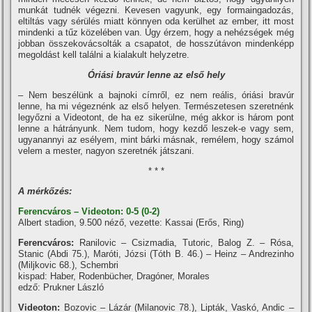
munkát tudnék végezni. Kevesen vagyunk, egy formaingadozás,
eltiltás vagy sérülés miatt könnyen oda kerülhet az ember, itt most
mindenki a tűz közelében van. Úgy érzem, hogy a nehézségek még
jobban összekovácsolták a csapatot, de hosszútávon mindenképp
megoldást kell találni a kialakult helyzetre.
Óriási bravúr lenne az első hely
– Nem beszélünk a bajnoki cí­mről, ez nem reális, óriási bravúr
lenne, ha mi végeznénk az első helyen. Természetesen szeretnénk
legyőzni a Videotont, de ha ez sikerülne, még akkor is három pont
lenne a hátrányunk. Nem tudom, hogy kezdő leszek-e vagy sem,
ugyanannyi az esélyem, mint bárki másnak, remélem, hogy számol
velem a mester, nagyon szeretnék játszani.
* * *
A mérkőzés:
Ferencváros – Videoton: 0-5 (0-2)
Albert stadion, 9.500 néző, vezette: Kassai (Erős, Ring)
Ferencváros:
Ranilovic – Csizmadia, Tutoric, Balog Z. – Rósa,
Stanic (Abdi 75.), Maróti, Józsi (Tóth B. 46.) – Heinz – Andrezinho
(Miljkovic 68.), Schembri
kispad: Haber, Rodenbücher, Dragóner, Morales
edző: Prukner László
Videoton:
Bozovic – Lázár (Milanovic 78.), Lipták, Vaskó, Andic –