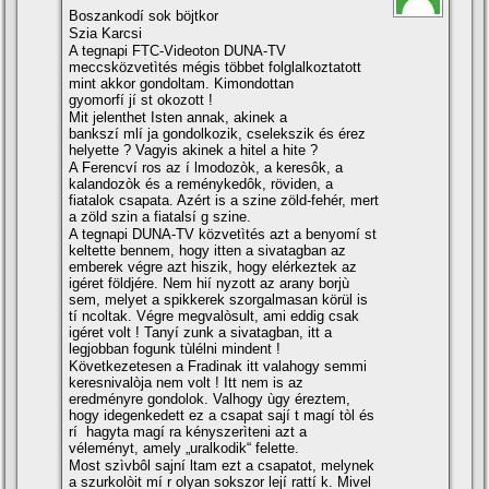
Boszankodí sok böjtkor
Szia Karcsi
A tegnapi FTC-Videoton DUNA-TV
meccsközvetìtés mégis többet folglalkoztatott
mint akkor gondoltam. Kimondottan
gyomorfí jí st okozott !
Mit jelenthet Isten annak, akinek a
bankszí mlí ja gondolkozik, cselekszik és érez
helyette ? Vagyis akinek a hitel a hite ?
A Ferencví ros az í lmodozòk, a keresôk, a
kalandozòk és a reménykedôk, röviden, a
fiatalok csapata. Azért is a szine zöld-fehér, mert
a zöld szin a fiatalsí g szine.
A tegnapi DUNA-TV közvetìtés azt a benyomí st
keltette bennem, hogy itten a sivatagban az
emberek végre azt hiszik, hogy elérkeztek az
igéret földjére. Nem hií nyzott az arany borjù
sem, melyet a spikkerek szorgalmasan körül is
tí ncoltak. Végre megvalòsult, ami eddig csak
igéret volt ! Tanyí zunk a sivatagban, itt a
legjobban fogunk tùlélni mindent !
Következetesen a Fradinak itt valahogy semmi
keresnivalòja nem volt ! Itt nem is az
eredményre gondolok. Valhogy ùgy éreztem,
hogy idegenkedett ez a csapat sají t magí tòl és
rí hagyta magí ra kényszerìteni azt a
véleményt, amely „uralkodik“ felette.
Most szìvbôl sajní ltam ezt a csapatot, melynek
a szurkolòit mí r olyan sokszor lejí rattí k. Mivel