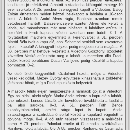
lövése zúgott el a gólvonal előtt. Az első húsz percben élvezetes,
lendületes jó mérkőzést láthatott a stadionba kilátogató mintegy 10
ezer szurkoló. A 25. percben tizenegyest kapott a Videoton: Balog
Zoltán érthetetlen módon kézzel belekapott a labdába a 16-oson
belül. A büntetőt André Alves rúgta, Ranilovic azonban remek
vetődéssel hárí­tott. Balszerencséjére szintén Alves elé került a
labda, aki másodszorra már nem hibázott. A labdához ezúttal is
hozzáért a Fradi kapusa, védeni azonban nem tudott. 0–1. A
folytatásban majdnem egyenlí­tett a Ferencváros: a 31. percben
Maróti Béla í­velt a kapu elé, ahol Schembri senkitől sem zavartatva
fejelt – kapufát! A kihagyott helyzet pedig megbosszulta magát… A
33. percben már kettővel vezetett a Videoton! Gosztonyi szögletét
követően Vaskó csúsztatta meg a labdát, a meredten álló Fradi-
védők között berobbanó Dusan Vasiljevic pedig közelről a kapuba
bombázott. 0–2.
Az első félidő kiegyenlí­tett küzdelmet hozott, mégis a Videoton
vezet két góllal. Mezey György együttese kihasználta a zöld-fehér
játékosok hibáit, mí­g a Fradi elpuskázta helyzeteit.
A második félidő elején megszerezte a harmadik gólját a Videoton!
Egy bal oldali akció végén Marko Andic tekerte a kapu elé a labdát,
ahol érkezett Lencse László, aki bevetődve továbbí­totta a labdát a
bal alsó sarokba. 0–3. A 61. percben Tóth Bence
szabálytalankodott, amiért sárga lapot is kapott. Andic
szabadrúgása a szétrobbanó sorfal között a kapufáról vágódott a
gólvonal mögé. 0–4. A gól után teljesen visszaesett a mérkőzés
irama. A 79. percben Polonkai emelte át Csizmadia szorí­tásában
Ranilovic fölött a labdát. 0-5. A 88. percben Ranliovic és Csizmadia