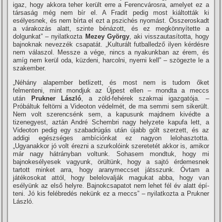
igaz, hogy akkora teher került erre a Ferencvárosra, amelyet ez a
társaság még nem bí­r el. A Fradit pedig most kiáltották ki
esélyesnek, és nem bí­rta el ezt a pszichés nyomást. Összeroskadt
a várakozás alatt, szinte bénázott, és ez megkönnyí­tette a
dolgunkat” – nyilatkozta
Mezey György
, aki visszautasí­totta, hogy
bajnoknak nevezzék csapatát. „Kulturált futballedző ilyen kérdésre
nem válaszol. Messze a vége, nincs a nyakunkban az érem, és
amí­g nem kerül oda, küzdeni, harcolni, nyerni kell” – szögezte le a
szakember.
„Néhány alapember betlizett, és most nem is tudom őket
felmenteni, mint mondjuk az Újpest ellen – mondta a meccs
után
Prukner László
, a zöld-fehérek szakmai igazgatója. –
Próbáltuk feltörni a Videoton védelmét, de ma semmi sem sikerült.
Nem volt szerencsénk sem, a kapusunk majdnem kivédte a
tizenegyest, aztán André Schembri nagy helyzete kapufa lett, a
Videoton pedig egy szabadrúgás után újabb gólt szerzett, és az
addigi egészséges ambí­ciónkat ez nagyon lelohasztotta.
„Ugyanakkor jó volt érezni a szurkolóink szeretetét akkor is, amikor
már nagy hátrányban voltunk. Sohasem mondtuk, hogy mi
bajnokesélyesek vagyunk, örültünk, hogy a sajtó érdemesnek
tartott minket arra, hogy aranymeccset játsszunk. Óvtam a
játékosokat attól, hogy belelovalják magukat abba, hogy van
esélyünk az első helyre. Bajnokcsapatot nem lehet fél év alatt épí­
teni. Jó kis felébredés nekünk ez a meccs” – nyilatkozta a Prukner
László.