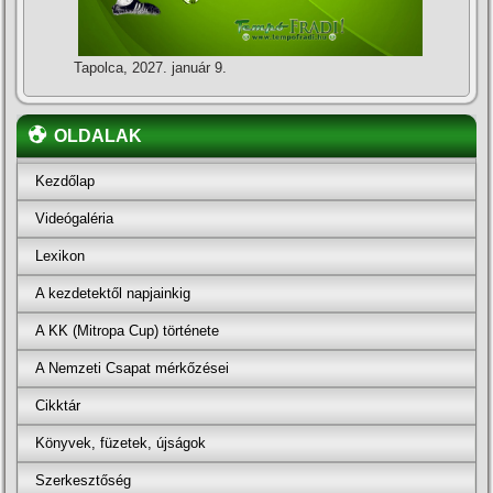
Tapolca, 2027. január 9.
OLDALAK
Kezdőlap
Videógaléria
Lexikon
A kezdetektől napjainkig
A KK (Mitropa Cup) története
A Nemzeti Csapat mérkőzései
Cikktár
Könyvek, füzetek, újságok
Szerkesztőség