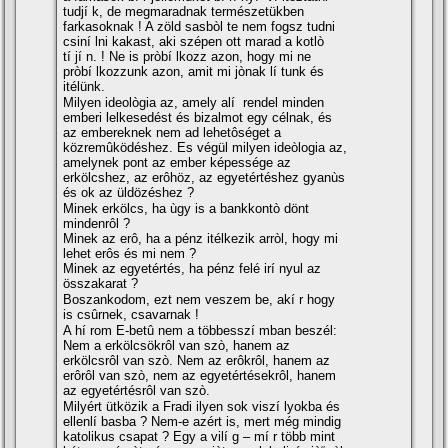
tudjí k, de megmaradnak természetükben
farkasoknak ! A zöld sasbòl te nem fogsz tudni
csiní lni kakast, aki szépen ott marad a kotlò
tí jí n. ! Ne is pròbí lkozz azon, hogy mi ne
pròbí lkozzunk azon, amit mi jònak lí tunk és
itélünk.
Milyen ideològia az, amely alí rendel minden
emberi lelkesedést és bizalmot egy célnak, és
az embereknek nem ad lehetôséget a
közremûködéshez. Es végül milyen ideòlogia az,
amelynek pont az ember képessége az
erkölcshez, az erôhöz, az egyetértéshez gyanùs
és ok az üldözéshez ?
Minek erkölcs, ha ùgy is a bankkontò dönt
mindenrôl ?
Minek az erô, ha a pénz itélkezik arròl, hogy mi
lehet erôs és mi nem ?
Minek az egyetértés, ha pénz felé irí nyul az
összakarat ?
Boszankodom, ezt nem veszem be, akí r hogy
is csûrnek, csavarnak !
A hí rom E-betû nem a többesszí mban beszél:
Nem a erkölcsökrôl van szò, hanem az
erkölcsrôl van szò. Nem az erôkrôl, hanem az
erôrôl van szò, nem az egyetértésekrôl, hanem
az egyetértésrôl van szò.
Milyért ütközik a Fradi ilyen sok viszí lyokba és
ellenlí basba ? Nem-e azért is, mert még mindig
katolikus csapat ? Egy a vilí g – mí r több mint