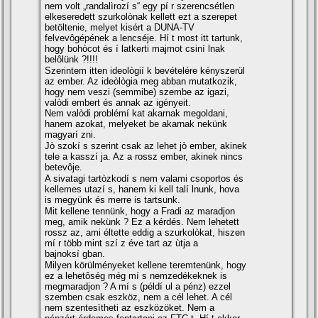
nem volt „randalìrozí s“ egy pí r szerencsétlen
elkeseredett szurkolònak kellett ezt a szerepet
betöltenie, melyet kisért a DUNA-TV
felvevôgépének a lencséje. Hí t most itt tartunk,
hogy bohòcot és í latkerti majmot csiní lnak
belôlünk ?!!!!
Szerintem itten ideològií k bevételére kényszerül
az ember. Az ideòlògia meg abban mutatkozik,
hogy nem veszi (semmibe) szembe az igazi,
valòdi embert és annak az igényeit.
Nem valòdi problémí kat akarnak megoldani,
hanem azokat, melyeket be akarnak nekünk
magyarí zni.
Jò szokí s szerint csak az lehet jò ember, akinek
tele a kasszí ja. Az a rossz ember, akinek nincs
betevôje.
A sivatagi tartòzkodí s nem valami csoportos és
kellemes utazí s, hanem ki kell talí lnunk, hova
is megyünk és merre is tartsunk.
Mit kellene tennünk, hogy a Fradi az maradjon
meg, amik nekünk ? Ez a kérdés. Nem lehetett
rossz az, ami éltette eddig a szurkolòkat, hiszen
mí r több mint szí z éve tart az ùtja a
bajnoksí gban.
Milyen körülményeket kellene teremtenünk, hogy
ez a lehetôség még mí s nemzedékeknek is
megmaradjon ? A mí s (példí ul a pénz) ezzel
szemben csak eszköz, nem a cél lehet. A cél
nem szentesìtheti az eszközöket. Nem a