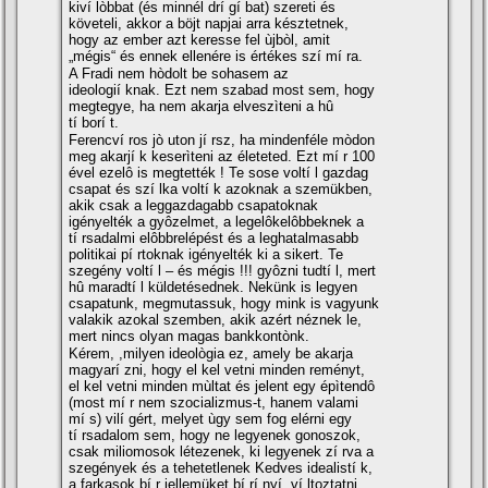
kiví lòbbat (és minnél drí gí bat) szereti és
követeli, akkor a böjt napjai arra késztetnek,
hogy az ember azt keresse fel ùjbòl, amit
„mégis“ és ennek ellenére is értékes szí mí ra.
A Fradi nem hòdolt be sohasem az
ideologií knak. Ezt nem szabad most sem, hogy
megtegye, ha nem akarja elveszìteni a hû
tí borí t.
Ferencví ros jò uton jí rsz, ha mindenféle mòdon
meg akarjí k keserìteni az életeted. Ezt mí r 100
ével ezelô is megtették ! Te sose voltí l gazdag
csapat és szí lka voltí k azoknak a szemükben,
akik csak a leggazdagabb csapatoknak
igényelték a gyôzelmet, a legelôkelôbbeknek a
tí rsadalmi elôbbrelépést és a leghatalmasabb
politikai pí rtoknak igényelték ki a sikert. Te
szegény voltí l – és mégis !!! gyôzni tudtí l, mert
hû maradtí l küldetésednek. Nekünk is legyen
csapatunk, megmutassuk, hogy mink is vagyunk
valakik azokal szemben, akik azért néznek le,
mert nincs olyan magas bankkontònk.
Kérem, ,milyen ideològia ez, amely be akarja
magyarí zni, hogy el kel vetni minden reményt,
el kel vetni minden mùltat és jelent egy épìtendô
(most mí r nem szocializmus-t, hanem valami
mí s) vilí gért, melyet ùgy sem fog elérni egy
tí rsadalom sem, hogy ne legyenek gonoszok,
csak miliomosok létezenek, ki legyenek zí rva a
szegények és a tehetetlenek Kedves idealistí k,
a farkasok bí r jellemüket bí rí nyí ví ltoztatni