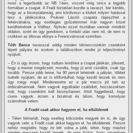
most a legerősebb az NB I-ben, viszont még nincs a legjobb
formában a csapat. A Fradi biztatóan kezdte a tavaszt, bár kérdés,
hogy az a bizonytalanság, ami körülveszi a klubot milyen hatással
lesz a játékosokra. Prukner László csapata ráijeszthet a
fehérváriakra, egy esetleges győzelemmel már nagyon közel
kerülhetnének a Vidihez. Nyilván ezzel tisztában vannak mindkét
oldalon, ezért én úgy gondolom, a forduló után nem nő, de nem is
csökken az éllovas előnye a Ferencvárossal szemben.
Tóth Bence
tavasszal eddig minden tétmeccsünkön csereként
lépett pályára és ezeken a találkozókon rendre jó teljesí­tményt
nyújtott.
– Én is úgy érzem, hogy tudtam lendí­teni a csapat játékán, jólesett,
hogy a mester megdicsért, mondta, hogy jó amit csinálok, csak í­gy
tovább. Persze jobb lenne, ha 90 percet lehetnék a pályán, többet
tudnék nyújtani, de az is előfordulhat, hogy kezdő leszek és nem
úgy megy majd. Mindenesetre ez a pár meccs jót tett az
önbizalmamnak. Nem vagyok egyáltalán csalódott, hozzászoktam
már, hogy csereként kell bizonyí­tanom. Attól függetlenül, hogy
csere vagyok, érzem a bizalmat és látom, hogy komolyan
számolnak velem.
A Fradit csak akkor hagyom el, ha elküldenek
– Télen felmerült, hogy esetleg kölcsönbe megyek én is, de úgy
vagyok vele: a Fradit csak akkor hagyom el, ha elküldenek. Persze
nehéz megí­télni, hogy mi lett volna a jobb, lehet, hogy máshol
minden meccsen kezdő lennék, de nem biztos, hogy ugyanilyen