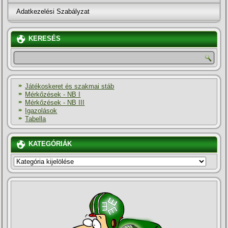
Adatkezelési Szabályzat
KERESÉS
Játékoskeret és szakmai stáb
Mérkőzések - NB I
Mérkőzések - NB III
Igazolások
Tabella
KATEGÓRIÁK
KATEGÓRIÁK