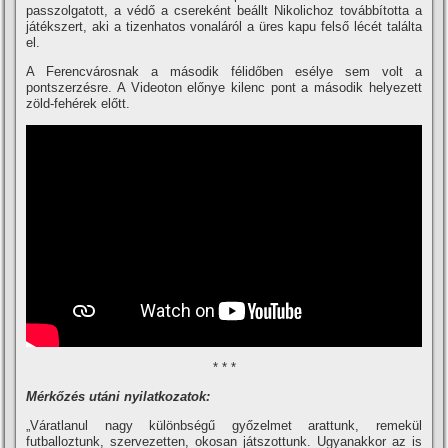
passzolgatott, a védő a csereként beállt Nikolichoz továbbí­totta a
játékszert, aki a tizenhatos vonaláról a üres kapu felső lécét találta
el.
A Ferencvárosnak a második félidőben esélye sem volt a
pontszerzésre. A Videoton előnye kilenc pont a második helyezett
zöld-fehérek előtt.
* * *
Mérkőzés utáni nyilatkozatok:
„Váratlanul nagy különbségű győzelmet arattunk, remekül
futballoztunk, szervezetten, okosan játszottunk. Ugyanakkor az is