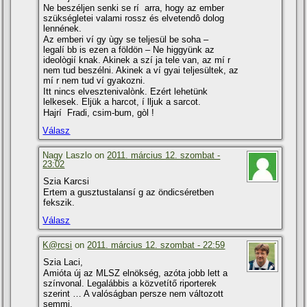
Ne beszéljen senki se rí arra, hogy az ember
szükségletei valami rossz és elvetendô dolog
lennének.
Az emberi ví gy ùgy se teljesül be soha –
legalí bb is ezen a földön – Ne higgyünk az
ideològií knak. Akinek a szí ja tele van, az mí r
nem tud beszélni. Akinek a ví gyai teljesültek, az
mí r nem tud ví gyakozni.
Itt nincs elvesztenivalònk. Ezért lehetünk
lelkesek. Eljük a harcot, í lljuk a sarcot.
Hajrí Fradi, csim-bum, gòl !
Válasz
Nagy Laszlo on
2011. március 12. szombat -
23:02
Szia Karcsi
Ertem a gusztustalansí g az öndicséretben
fekszik.
Válasz
K@rcsi
on
2011. március 12. szombat - 22:59
Szia Laci,
Amióta új az MLSZ elnökség, azóta jobb lett a
szí­nvonal. Legalábbis a közvetí­tő riporterek
szerint … A valóságban persze nem változott
semmi.