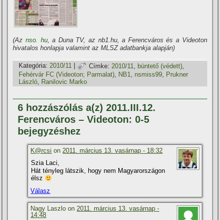
(Az
nso. hu
, a Duna TV, az nb1.hu, a Ferencváros és a Videoton
hivatalos honlapja valamint az MLSZ adatbankja alapján)
Kategória:
2010/11
|
Címke:
2010/11
,
büntető (védett)
,
Fehérvár FC (Videoton; Parmalat)
,
NB1
,
nsmiss99
,
Prukner
László
,
Ranilovic Marko
6 hozzászólás a(z) 2011.III.12.
Ferencváros – Videoton: 0-5
bejegyzéshez
K@rcsi
on
2011. március 13. vasárnap - 18:32
Szia Laci,
Hát tényleg látszik, hogy nem Magyarországon
élsz
Válasz
Nagy Laszlo on
2011. március 13. vasárnap -
14:48