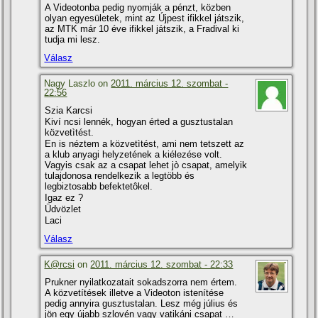
A Videotonba pedig nyomják a pénzt, közben
olyan egyesületek, mint az Újpest ifikkel játszik,
az MTK már 10 éve ifikkel játszik, a Fradival ki
tudja mi lesz.
Válasz
Nagy Laszlo on
2011. március 12. szombat -
22:56
Szia Karcsi
Kiví ncsi lennék, hogyan érted a gusztustalan
közvetìtést.
En is néztem a közvetìtést, ami nem tetszett az
a klub anyagi helyzetének a kiélezése volt.
Vagyis csak az a csapat lehet jò csapat, amelyik
tulajdonosa rendelkezik a legtöbb és
legbiztosabb befektetôkel.
Igaz ez ?
Üdvözlet
Laci
Válasz
K@rcsi
on
2011. március 12. szombat - 22:33
Prukner nyilatkozatait sokadszorra nem értem.
A közvetí­tések illetve a Videoton istení­tése
pedig annyira gusztustalan. Lesz még július és
jön egy újabb szlovén vagy vatikáni csapat …