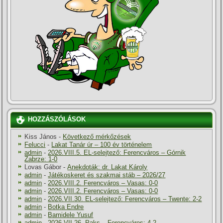
HOZZÁSZÓLÁSOK
Kiss János
-
Következő mérkőzések
Felucci
-
Lakat Tanár úr – 100 év történelem
admin
-
2026.VIII.5. EL-selejtező: Ferencváros – Górnik
Zabrze: 1-0
Lovas Gábor
-
Anekdoták: dr. Lakat Károly
admin
-
Játékoskeret és szakmai stáb – 2026/27
admin
-
2026.VIII.2. Ferencváros – Vasas: 0-0
admin
-
2026.VIII.2. Ferencváros – Vasas: 0-0
admin
-
2026.VII.30. EL-selejtező: Ferencváros – Twente: 2-2
admin
-
Botka Endre
admin
-
Bamidele Yusuf
admin
-
2026.VII.26. Paks – Ferencváros: 4-2