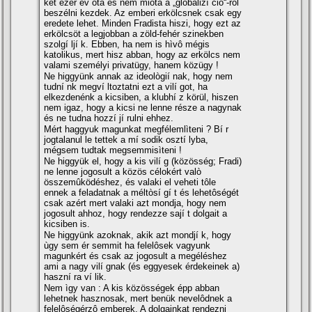
két ezer év òta és nem miòta a „globalizí ciò“-ròl
beszélni kezdek. Az emberi erkölcsnek csak egy
eredete lehet. Minden Fradista hiszi, hogy ezt az
erkölcsöt a legjobban a zöld-fehér szinekben
szolgí ljí k. Ebben, ha nem is hìvô mégis
katolikus, mert hisz abban, hogy az erkölcs nem
valami személyi privatügy, hanem közügy !
Ne higgyünk annak az ideològií nak, hogy nem
tudní nk megví ltoztatni ezt a vilí got, ha
elkezdenénk a kicsiben, a klubhí z körül, hiszen
nem igaz, hogy a kicsi ne lenne része a nagynak
és ne tudna hozzí jí rulni ehhez.
Mért haggyuk magunkat megfélemlìteni ? Bí r
jogtalanul le tettek a mí sodik osztí lyba,
mégsem tudtak megsemmisìteni !
Ne higgyük el, hogy a kis vilí g (közösség; Fradi)
ne lenne jogosult a közös célokért valò
összemûködéshez, és valaki el veheti tôle
ennek a feladatnak a méltòsí gí t és lehetôségét
csak azért mert valaki azt mondja, hogy nem
jogosult ahhoz, hogy rendezze sají t dolgait a
kicsiben is.
Ne higgyünk azoknak, akik azt mondjí k, hogy
ùgy sem ér semmit ha felelôsek vagyunk
magunkért és csak az jogosult a megéléshez
ami a nagy vilí gnak (és eggyesek érdekeinek a)
haszní ra ví lik.
Nem ìgy van : A kis közösségek épp abban
lehetnek hasznosak, mert benük nevelôdnek a
felelôségérzô emberek. A dolgainkat rendezni