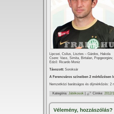
Lipcsei, Csilus, Lisztes – Gárdos, Hakola
Csere: Vass, Simita, Birtalan, Popgeorgiev
Edző: Ricardo Moniz
Távozott:
Soroksár
A Ferencváros szí­neiben 2 mérkőzésen lé
Nemzetközi barátságos és dí­jmérkőzés: 2
Kategória:
Játékosok
|
Címke:
2012/
Vélemény, hozzászólás?