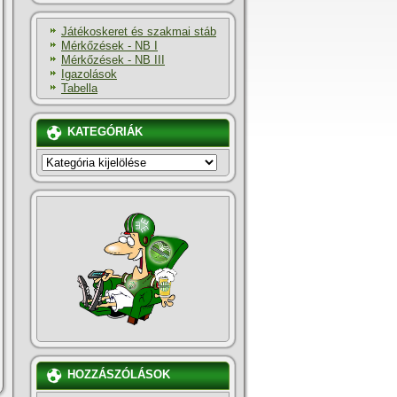
Játékoskeret és szakmai stáb
Mérkőzések - NB I
Mérkőzések - NB III
Igazolások
Tabella
KATEGÓRIÁK
KATEGÓRIÁK
HOZZÁSZÓLÁSOK