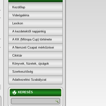
Kezdőlap
,
Videógaléria
,
Lexikon
A kezdetektől napjainkig
-
A KK (Mitropa Cup) története
,
A Nemzeti Csapat mérkőzései
Cikktár
Könyvek, füzetek, újságok
Szerkesztőség
Adatkezelési Szabályzat
KERESÉS