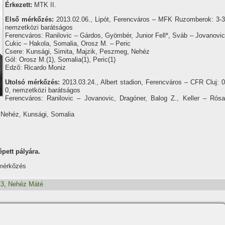
Érkezett:
MTK II.
Első mérkőzés:
2013.02.06., Lipót, Ferencváros – MFK Ruzomberok: 3-3
nemzetközi barátságos
Ferencváros: Ranilovic – Gárdos, Gyömbér, Junior Fell*, Sváb – Jovanovic
Cukic – Hakola, Somalia, Orosz M. – Peric
Csere: Kunsági, Simita, Majzik, Peszmeg, Nehéz
Gól: Orosz M.(1), Somalia(1), Peric(1)
Edző: Ricardo Moniz
Utolsó mérkőzés:
2013.03.24., Albert stadion, Ferencváros – CFR Cluj: 0
0, nemzetközi barátságos
Ferencváros: Ranilovic – Jovanovic, Dragóner, Balog Z., Keller – Rósa
, Nehéz, Kunsági, Somalia
pett pályára.
 mérkőzés
13
,
Nehéz Máté