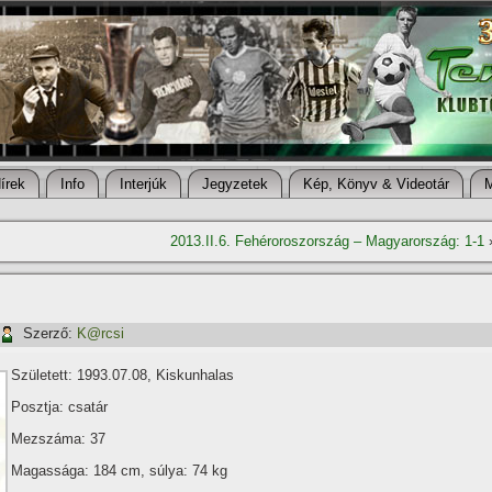
í­rek
Info
Interjúk
Jegyzetek
Kép, Könyv & Videotár
2013.II.6. Fehéroroszország – Magyarország: 1-1
Szerző:
K@rcsi
Született: 1993.07.08, Kiskunhalas
Posztja: csatár
Mezszáma: 37
Magassága: 184 cm, súlya: 74 kg