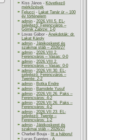
Kiss János
-
Következő
mérkőzések
Felucci
-
Lakat Tanár úr – 100
év történelem
admin
-
2026.VIII.5. EL-
selejtező: Ferencváros –
Górnik Zabrze: 1-0
Lovas Gábor
-
Anekdoták: dr.
Lakat Károly
admin
-
Játékoskeret és
szakmai stáb – 2026/27
admin
-
2026.VIII.2.
Ferencváros – Vasas: 0-0
admin
-
2026.VIII.2.
Ferencváros – Vasas: 0-0
admin
-
2026.VII.30. EL-
selejtező: Ferencváros –
Twente: 2-2
admin
-
Botka Endre
admin
-
Bamidele Yusuf
admin
-
2026.VII.26. Paks –
Ferencváros: 4-2
admin
-
2026.VII.26. Paks –
Ferencváros: 4-2
admin
-
2026.VII.23. EL-
selejtező: Twente –
Ferencváros: 1-2
admin
-
Játékoskeret és
szakmai stáb – 2026/27
Charbel Bouja
-
Itt a háboru!
Lucas Fuentes
-
A