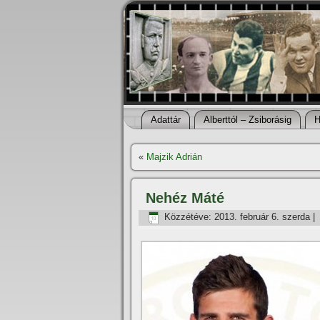
Adattár
Alberttól – Zsiborásig
H
«
Majzik Adrián
Nehéz Máté
Közzétéve:
2013. február 6. szerda
|