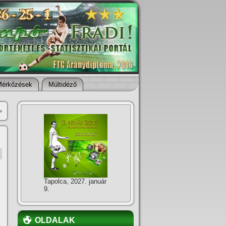
Mérkőzések
Múltidéző
»
Tapolca, 2027. január
9.
OLDALAK