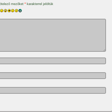
ötelező mezőket
*
karakterrel jelöltük