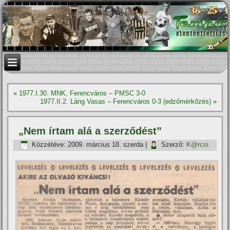
«
1977.I.30. MNK, Ferencváros – PMSC 3-0
1977.II.2. Láng Vasas – Ferencváros 0-3 (edzőmérkőzés)
»
„Nem í­rtam alá a szerződést”
Közzétéve:
2009. március 18. szerda
|
Szerző:
K@rcsi