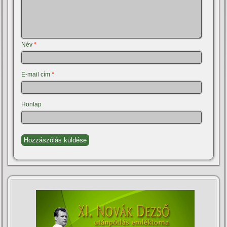
Név
*
E-mail cím
*
Honlap