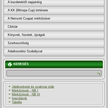
A kezdetektől napjainkig
A KK (Mitropa Cup) története
A Nemzeti Csapat mérkőzései
Cikktár
Könyvek, füzetek, újságok
Szerkesztőség
Adatkezelési Szabályzat
KERESÉS
Játékoskeret és szakmai stáb
Mérkőzések - NB I
Mérkőzések - NB III
Igazolások
Tabella