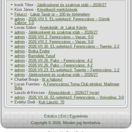
kosik Tibor
-
Játékoskeret és szakmai stáb – 2026/27
Kiss János
-
Következő mérkőzések
Felucci
-
Lakat Tanár úr – 100 év történelem
admin
-
2026.VIII.5. EL-selejtező: Ferencváros – Górnik
Zabrze: 1-0
Lovas Gábor
-
Anekdoták: dr. Lakat Károly
admin
-
Játékoskeret és szakmai stáb – 2026/27
admin
-
2026.VIII.2. Ferencváros – Vasas: 0-0
admin
-
2026.VIII.2. Ferencváros – Vasas: 0-0
admin
-
2026.VII.30. EL-selejtező: Ferencváros – Twente: 2-2
admin
-
Botka Endre
admin
-
Bamidele Yusuf
admin
-
2026.VII.26. Paks – Ferencváros: 4-2
admin
-
2026.VII.26. Paks – Ferencváros: 4-2
admin
-
2026.VII.23. EL-selejtező: Twente – Ferencváros: 1-2
admin
-
Játékoskeret és szakmai stáb – 2026/27
Charbel Bouja
-
Itt a háboru!
Lucas Fuentes
-
A Ferencvárosi Torna Club elnökei: Mailinger
Béla
Laszlo dr.Kincses
-
Átigazolások – 2026/27 (nyár)
admin
-
2026.VII.16. EL-selejtező: Ferencváros – Vojvodina: 3-0
Erdélyi Dodi
-
Kuti László: 70
Erkölcs
|
Erő
|
Egyetértés
Copyright © 2026. Minden jog fenntartva.