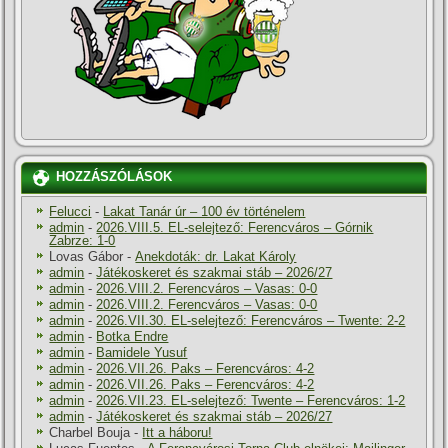
HOZZÁSZÓLÁSOK
Felucci
-
Lakat Tanár úr – 100 év történelem
admin
-
2026.VIII.5. EL-selejtező: Ferencváros – Górnik
Zabrze: 1-0
Lovas Gábor
-
Anekdoták: dr. Lakat Károly
admin
-
Játékoskeret és szakmai stáb – 2026/27
admin
-
2026.VIII.2. Ferencváros – Vasas: 0-0
admin
-
2026.VIII.2. Ferencváros – Vasas: 0-0
admin
-
2026.VII.30. EL-selejtező: Ferencváros – Twente: 2-2
admin
-
Botka Endre
admin
-
Bamidele Yusuf
admin
-
2026.VII.26. Paks – Ferencváros: 4-2
admin
-
2026.VII.26. Paks – Ferencváros: 4-2
admin
-
2026.VII.23. EL-selejtező: Twente – Ferencváros: 1-2
admin
-
Játékoskeret és szakmai stáb – 2026/27
Charbel Bouja
-
Itt a háboru!