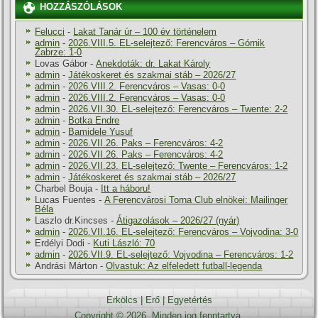
HOZZÁSZÓLÁSOK
Felucci
-
Lakat Tanár úr – 100 év történelem
admin
-
2026.VIII.5. EL-selejtező: Ferencváros – Górnik
Zabrze: 1-0
Lovas Gábor
-
Anekdoták: dr. Lakat Károly
admin
-
Játékoskeret és szakmai stáb – 2026/27
admin
-
2026.VIII.2. Ferencváros – Vasas: 0-0
admin
-
2026.VIII.2. Ferencváros – Vasas: 0-0
admin
-
2026.VII.30. EL-selejtező: Ferencváros – Twente: 2-2
admin
-
Botka Endre
admin
-
Bamidele Yusuf
admin
-
2026.VII.26. Paks – Ferencváros: 4-2
admin
-
2026.VII.26. Paks – Ferencváros: 4-2
admin
-
2026.VII.23. EL-selejtező: Twente – Ferencváros: 1-2
admin
-
Játékoskeret és szakmai stáb – 2026/27
Charbel Bouja
-
Itt a háboru!
Lucas Fuentes
-
A Ferencvárosi Torna Club elnökei: Mailinger
Béla
Laszlo dr.Kincses
-
Átigazolások – 2026/27 (nyár)
admin
-
2026.VII.16. EL-selejtező: Ferencváros – Vojvodina: 3-0
Erdélyi Dodi
-
Kuti László: 70
admin
-
2026.VII.9. EL-selejtező: Vojvodina – Ferencváros: 1-2
Andrási Márton
-
Olvastuk: Az elfeledett futball-legenda
Erkölcs
|
Erő
|
Egyetértés
Copyright © 2026. Minden jog fenntartva.