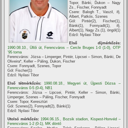
Topor, Bánki, Dukon – Nagy
Zs., Fischer, Fonnyadt
Csere: Balogh T., Vaszil, ifj.
Albert, Patkós, Szenes
Gól: Pintér(2), Fischer(1),
Bánki(1), Fonnyadt(1), ifj.
Albert(1), Nagy Zs.(1), öngól(1)
Edző: Nyilasi Tibor
Első díjmérkőzés:
1990.08.10., Üllői út, Ferencváros – Cercle Bruges 1-0 (1-0), OTP
’95 torna
Ferencváros: Józsa – Limperger, Pintér, Lipcsei – Simon, Bánki, De
Oliveira*, Keller – Páling, Dukon, Fischer
Csere: Fonnyadt, Szenes, Topor
Gól: Fischer(1)
Edző: Nyilasi Tibor
Első tétmérkőzés:
1990.08.18., Megyeri út, Újpesti Dózsa –
Ferencváros 0-5 (0-4), NB1
Ferencváros: Józsa – Lipcsei, Pintér, Keller – Simon, Bánki,
Limperger, Szenes – Páling, Fischer, Fonnyadt
Csere: Topor, Keresztúri
Gól: Szenes(2), Fonnyadt(2), Bánki(1)
Edző: Nyilasi Tibor
Utolsó mérkőzés:
1994.06.15., Bozsik stadion, Kispest-Honvéd –
Ferencváros 1-2 (0-1), MK döntő