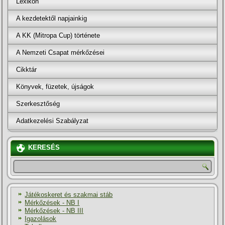
Lexikon
A kezdetektől napjainkig
A KK (Mitropa Cup) története
A Nemzeti Csapat mérkőzései
Cikktár
Könyvek, füzetek, újságok
Szerkesztőség
Adatkezelési Szabályzat
KERESÉS
Játékoskeret és szakmai stáb
Mérkőzések - NB I
Mérkőzések - NB III
Igazolások