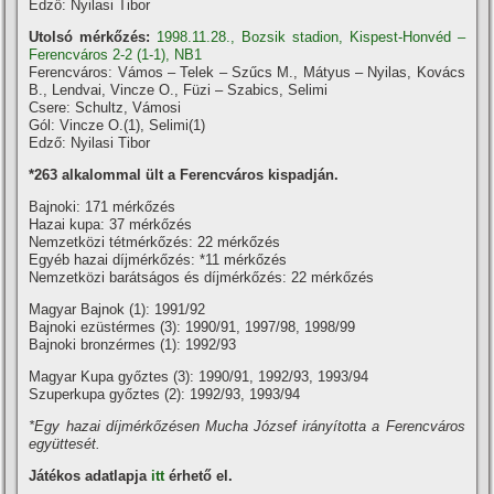
Edző: Nyilasi Tibor
Utolsó mérkőzés:
1998.11.28., Bozsik stadion, Kispest-Honvéd –
Ferencváros 2-2 (1-1), NB1
Ferencváros: Vámos – Telek – Szűcs M., Mátyus – Nyilas, Kovács
B., Lendvai, Vincze O., Füzi – Szabics, Selimi
Csere: Schultz, Vámosi
Gól: Vincze O.(1), Selimi(1)
Edző: Nyilasi Tibor
*263 alkalommal ült a Ferencváros kispadján.
Bajnoki: 171 mérkőzés
Hazai kupa: 37 mérkőzés
Nemzetközi tétmérkőzés: 22 mérkőzés
Egyéb hazai dí­jmérkőzés: *11 mérkőzés
Nemzetközi barátságos és dí­jmérkőzés: 22 mérkőzés
Magyar Bajnok (1): 1991/92
Bajnoki ezüstérmes (3): 1990/91, 1997/98, 1998/99
Bajnoki bronzérmes (1): 1992/93
Magyar Kupa győztes (3): 1990/91, 1992/93, 1993/94
Szuperkupa győztes (2): 1992/93, 1993/94
*Egy hazai díjmérkőzésen Mucha József irányí­totta a Ferencváros
együttesét.
Játékos adatlapja
itt
érhető el.