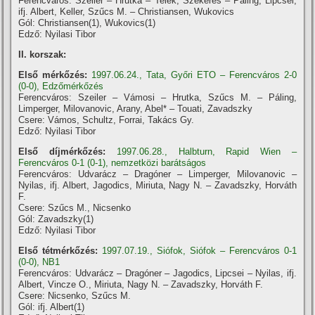
Ferencváros: Szeiler – Hrutka – Telek, Szekeres – Páling, Lipcsei,
ifj. Albert, Keller, Szűcs M. – Christiansen, Wukovics
Gól: Christiansen(1), Wukovics(1)
Edző: Nyilasi Tibor
II. korszak:
Első mérkőzés:
1997.06.24., Tata, Győri ETO – Ferencváros 2-0
(0-0), Edzőmérkőzés
Ferencváros: Szeiler – Vámosi – Hrutka, Szűcs M. – Páling,
Limperger, Milovanovic, Arany, Abel* – Touati, Zavadszky
Csere: Vámos, Schultz, Forrai, Takács Gy.
Edző: Nyilasi Tibor
Első díjmérkőzés:
1997.06.28., Halbturn, Rapid Wien –
Ferencváros 0-1 (0-1), nemzetközi barátságos
Ferencváros: Udvarácz – Dragóner – Limperger, Milovanovic –
Nyilas, ifj. Albert, Jagodics, Miriuta, Nagy N. – Zavadszky, Horváth
F.
Csere: Szűcs M., Nicsenko
Gól: Zavadszky(1)
Edző: Nyilasi Tibor
Első tétmérkőzés:
1997.07.19., Siófok, Siófok – Ferencváros 0-1
(0-0), NB1
Ferencváros: Udvarácz – Dragóner – Jagodics, Lipcsei – Nyilas, ifj.
Albert, Vincze O., Miriuta, Nagy N. – Zavadszky, Horváth F.
Csere: Nicsenko, Szűcs M.
Gól: ifj. Albert(1)