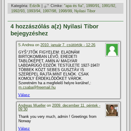
Kategória:
Edzők
|
Címke:
"apa és fia"
,
1990/91
,
1991/92
,
1992/93
,
1993/94
,
1997/98
,
1998/99
,
Nyilasi Tibor
4 hozzászólás a(z) Nyilasi Tibor
bejegyzéshez
S.Andrea on
2010. január 7. csütörtök - 12:26
GYŠ°JTŐK FIGYELEM: ELADNÁM
BIRTOKOMBAN LÉVŐ, EREDETI
TABLÓKÉPET, AMIN A/ MAGYAR
LABDARÚGÓ EDZŐK TESTÜLETE 1927-1947/
TÖBBEK KÖZT SEBES GUSZTÁV IS
SZEREPEL RAJTA MINT ELNÖK. CSAK
KOMOLY ÉRDEKLŐDŐKET VÁROK.
Szeretném ha a megfelelő helyre kerülne!,:
m.csaba@freemail.hu
Válasz
Andreas Mueller
on
2009. december 11. péntek -
09:30
Thank you very much, admin ! Greetings from
Norway
Válasz