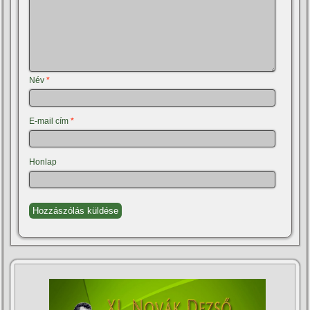
Név
*
E-mail cím
*
Honlap