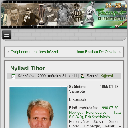
«
Csöpi nem ment üres kézzel
Joao Battista De Oliveira
»
Nyilasi Tibor
Közzétéve:
2009. március 31. kedd
|
Szerző:
K@rcsi
Született:
1955.01.18.,
Várpalota
I. korszak:
Első mérkőzés:
1990.07.20.,
Népliget, Ferencváros – Tata
8-0 (4-0), Edzőmérkőzés
Ferencváros: Józsa – Simon,
Pintér, Limperger, Keller –