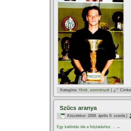
Kategória:
Hí­rek, események
|
Címke
Szűcs aranya
Közzétéve:
2009. április 8. szerda
|
Egy kattintás ide a folytatáshoz....
→