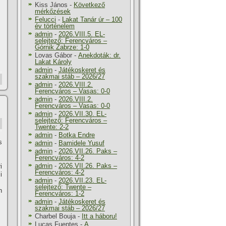
Kiss János
-
Következő
mérkőzések
Felucci
-
Lakat Tanár úr – 100
év történelem
admin
-
2026.VIII.5. EL-
selejtező: Ferencváros –
Górnik Zabrze: 1-0
Lovas Gábor
-
Anekdoták: dr.
Lakat Károly
admin
-
Játékoskeret és
szakmai stáb – 2026/27
admin
-
2026.VIII.2.
Ferencváros – Vasas: 0-0
admin
-
2026.VIII.2.
Ferencváros – Vasas: 0-0
admin
-
2026.VII.30. EL-
selejtező: Ferencváros –
Twente: 2-2
admin
-
Botka Endre
s
admin
-
Bamidele Yusuf
admin
-
2026.VII.26. Paks –
Ferencváros: 4-2
admin
-
2026.VII.26. Paks –
i
Ferencváros: 4-2
i
admin
-
2026.VII.23. EL-
selejtező: Twente –
h
Ferencváros: 1-2
admin
-
Játékoskeret és
szakmai stáb – 2026/27
Charbel Bouja
-
Itt a háboru!
Lucas Fuentes
-
A