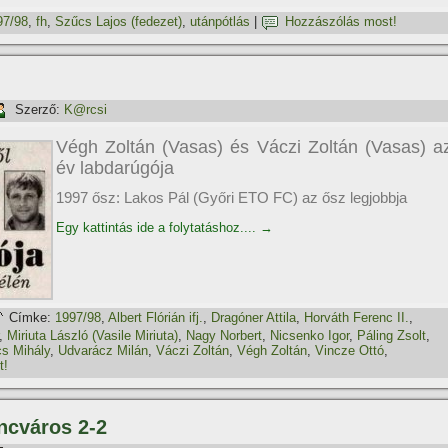
97/98
,
fh
,
Szűcs Lajos (fedezet)
,
utánpótlás
|
Hozzászólás most!
Szerző:
K@rcsi
Végh Zoltán (Vasas) és Váczi Zoltán (Vasas) a
év labdarúgója
1997 ősz: Lakos Pál (Győri ETO FC) az ősz legjobbja
Egy kattintás ide a folytatáshoz....
→
Címke:
1997/98
,
Albert Flórián ifj.
,
Dragóner Attila
,
Horváth Ferenc II.
,
,
Miriuta László (Vasile Miriuta)
,
Nagy Norbert
,
Nicsenko Igor
,
Páling Zsolt
,
s Mihály
,
Udvarácz Milán
,
Váczi Zoltán
,
Végh Zoltán
,
Vincze Ottó
,
t!
ncváros 2-2