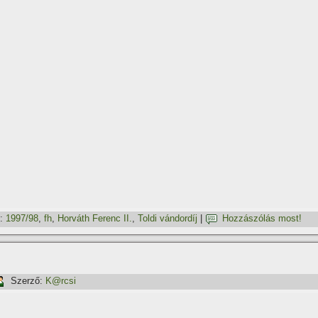
:
1997/98
,
fh
,
Horváth Ferenc II.
,
Toldi vándordí­j
|
Hozzászólás most!
Szerző:
K@rcsi