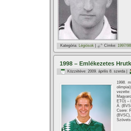
Kategória:
Légiósok
|
Címke:
1997/98
1998 – Emlékezetes Hrut
Közzétéve:
2009. április 8. szerda
|
1998. m
olimpiai
vezette:
Magyaro
ETO) – 
Á. (BVS
Csere: F
(BVSC), 
Szövets