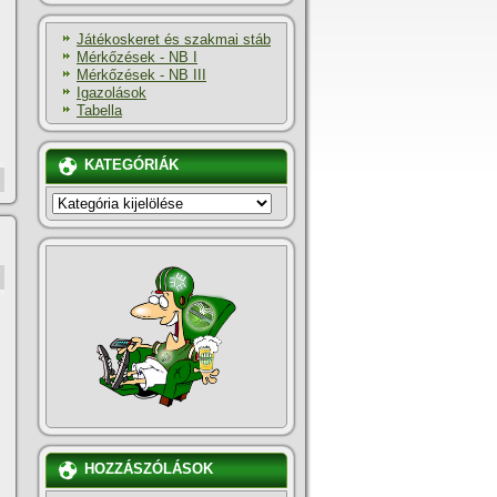
Játékoskeret és szakmai stáb
Mérkőzések - NB I
Mérkőzések - NB III
Igazolások
Tabella
KATEGÓRIÁK
KATEGÓRIÁK
HOZZÁSZÓLÁSOK