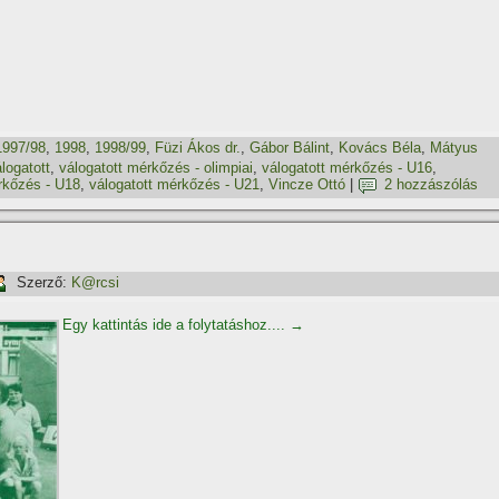
1997/98
,
1998
,
1998/99
,
Füzi Ákos dr.
,
Gábor Bálint
,
Kovács Béla
,
Mátyus
logatott
,
válogatott mérkőzés - olimpiai
,
válogatott mérkőzés - U16
,
rkőzés - U18
,
válogatott mérkőzés - U21
,
Vincze Ottó
|
2 hozzászólás
Szerző:
K@rcsi
Egy kattintás ide a folytatáshoz....
→