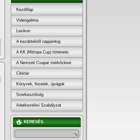
Kezdőlap
Videógaléria
Lexikon
A kezdetektől napjainkig
s
A KK (Mitropa Cup) története
A Nemzeti Csapat mérkőzései
Cikktár
Könyvek, füzetek, újságok
Szerkesztőség
Adatkezelési Szabályzat
KERESÉS