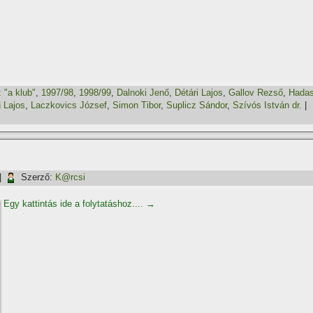
:
"a klub"
,
1997/98
,
1998/99
,
Dalnoki Jenő
,
Détári Lajos
,
Gallov Rezső
,
Hada
 Lajos
,
Laczkovics József
,
Simon Tibor
,
Suplicz Sándor
,
Szí­vós István dr.
|
|
Szerző:
K@rcsi
Egy kattintás ide a folytatáshoz....
→