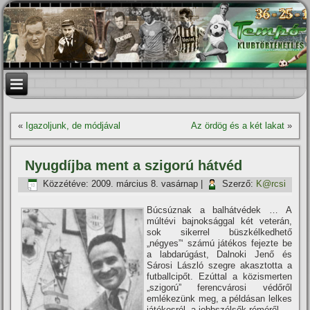
«
Igazoljunk, de módjával
Az ördög és a két lakat
»
Nyugdí­jba ment a szigorú hátvéd
Közzétéve:
2009. március 8. vasárnap
|
Szerző:
K@rcsi
Búcsúznak a balhátvédek … A
múltévi bajnoksággal két veterán,
sok sikerrel büszkélkedhető
„négyes”‘ számú játékos fejezte be
a labdarúgást, Dalnoki Jenő és
Sárosi László szegre akasztotta a
futballcipőt. Ezúttal a közismerten
„szigorú” ferencvárosi védőről
emlékezünk meg, a példásan lelkes
játékosról, a jobbszélsők réméről.