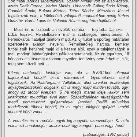
Sok fiatal játékos útbaigazí­tója, Száger Mihály volt az első edzője,
aztán Deák Ferenc, Vadas Miklós, Urbancsik Gábor, Soós Károly,
Csanádi Árpád, Bukovi Márton, Tátrai Sándor, Mészáros József
foglalkozott vele, a különböző válogatott csapatokban pedig Sebes
Gusztáv, Baróti Lajos és Volentik Béla is segí­tette fejlődését.
— Most én is belépek a nevelők sorába — folytatta Dalnoki. —
Edző leszek. Rendelkezem már a szükséges minősí­téssel. A
Ferencváros fiataljait taní­tom majd. Az új fiúkat a sportág határtalan
szeretetére akarom nevelni. Remélhetőleg harcos, kemény
futballisták kerülnek majd ki a kezem alól, ezek a tulajdonságok a
mai, modern labdarúgásban nélkülözhetetlenek. Az én együttes, 18
hónapos eltiltásomat azonban egyetlen taní­tvány sem érheti el, sőt,
meg sem közelí­theti …
Kilenc esztendős kislánya van, aki a BVSC-ben olimpiai
bajnokoknál készül úszó rekordernek. Gyermekével sokat
foglalkozik. Az Állatforgalmi Vállalatnál, ahol tizenkét esztendeje
anyagbeszerzőként dolgozik, ott is megy majd minden tovább, úgy,
ahogy az utóbbi években. S ha mégis marad ideje, akkor sem
unatkozhat nyugdí­jas évei alatt. Szabadidejében ritkaságszámba
menő verses-kötet gyűjteményei (eredeti Petőfi művekkel
rendelkezik többek között) és az egész világból gyűjtött zenélő
dobozai közé vonul …
A verselés és a zenélés egyik leg-nagyobb szenvedélye. Ki hitte
volna ezt annakidején, amikor csak úgy zengett: puha vagy Jenő!
(Labdarúgás, 1967 január)