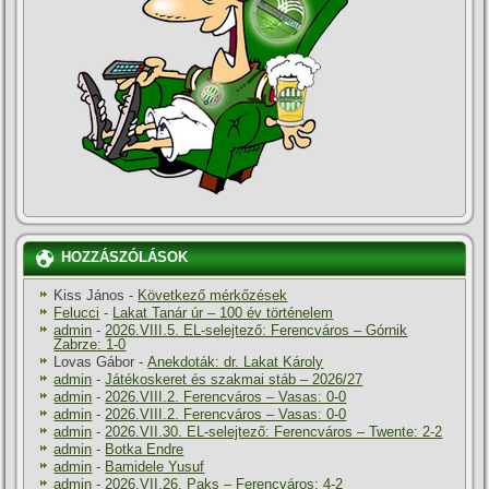
HOZZÁSZÓLÁSOK
Kiss János
-
Következő mérkőzések
Felucci
-
Lakat Tanár úr – 100 év történelem
admin
-
2026.VIII.5. EL-selejtező: Ferencváros – Górnik
Zabrze: 1-0
Lovas Gábor
-
Anekdoták: dr. Lakat Károly
admin
-
Játékoskeret és szakmai stáb – 2026/27
admin
-
2026.VIII.2. Ferencváros – Vasas: 0-0
admin
-
2026.VIII.2. Ferencváros – Vasas: 0-0
admin
-
2026.VII.30. EL-selejtező: Ferencváros – Twente: 2-2
admin
-
Botka Endre
admin
-
Bamidele Yusuf
admin
-
2026.VII.26. Paks – Ferencváros: 4-2