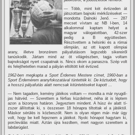
— Több, mint két évtizeden át
játszottam bajnoki mérkőzéseket —
mondotta Dalnoki Jenő. — 287
mecset ví­vtam az NB I-ben, 14
alkalommal kaptam helyet a
magyar válogatottban, 42-szer
pedig a B együttesben.
Résztvettem a helsinki és a római
olimpián, az ott kapott olimpiai
arany, illetve bronzérem pályafutásom legszebb sikereiről
tanúskodik. Jártam mind az öt világrészben, tagja voltam
bajnokságot nyert csapatnak is. Nincs okom a panaszra. Szép volt
és felejthetetlen marad a pályán eltöltött két évtized.
1962-ben megkapta a Sport Érdemes Mestere cí­met, 1960-ban a
Sport Érdemérem aranyfokozatával tüntették ki. De köztudott, hogy
a hosszú pályafutás alatt nemcsak kitüntetéseket kapott …
— Nem tagadom, kemény játékos voltam — mondta a már nyugdí­
jas hátvéd. — Szerettem a férfias küzdelmet, néha át is léptem
azon a bizonyos határon. Jegyeztem mindent. A húsz év alatt tí­
zszer állí­tottak ki, s összesen 18 hónapra tiltottak el a játéktól.
Máskor sérülés is közbeszólt. Nem is olyan régen már- már úgy
volt, hogy be kell fejeznem a játékot. Nyolc hónapot hagytam ki,
porcleválás miatt. Aztán újra kezdtem, mert nagyon szerettem a
labdarúgást.