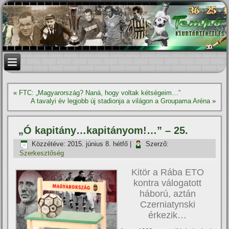
«
FTC: „Magyarország? Naná, hogy voltak kétségeim…”
A tavalyi év legjobb új stadionja a világon a Groupama Aréna
»
„Ó kapitány…kapitányom!…” – 25.
Közzétéve:
2015. június 8. hétfő
|
Szerző:
Szerkesztőség
Kitör a Rába ETO
kontra válogatott
háború, aztán
Czerniatynski
érkezik…