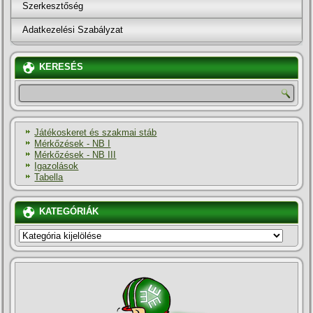
Szerkesztőség
Adatkezelési Szabályzat
KERESÉS
Játékoskeret és szakmai stáb
Mérkőzések - NB I
Mérkőzések - NB III
Igazolások
Tabella
KATEGÓRIÁK
KATEGÓRIÁK