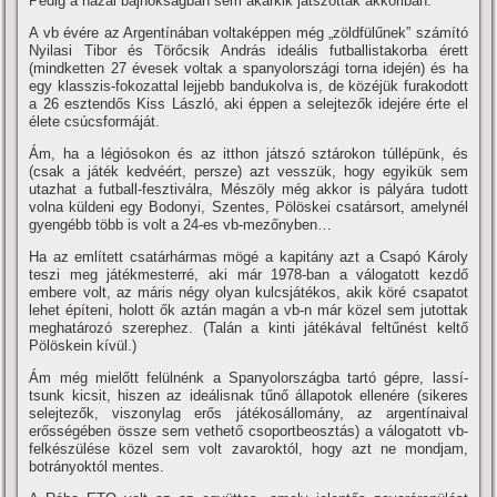
Pedig a hazai bajnokságban sem akárkik játszottak akkoriban.
A vb évére az Argentí­nában voltaképpen még „zöldfülűnek” számí­tó
Nyilasi Tibor és Törőcsik András ideális futballistakorba érett
(mindketten 27 évesek voltak a spanyolországi torna idején) és ha
egy klasszis-fokozattal lejjebb bandukolva is, de közéjük furakodott
a 26 esztendős Kiss László, aki éppen a selejtezők idejére érte el
élete csúcsformáját.
Ám, ha a légiósokon és az itthon játszó sztárokon túllépünk, és
(csak a játék kedvéért, persze) azt vesszük, hogy egyikük sem
utazhat a futball-fesztiválra, Mészöly még akkor is pályára tudott
volna küldeni egy Bodonyi, Szentes, Pölöskei csatársort, amelynél
gyengébb több is volt a 24-es vb-mezőnyben…
Ha az emlí­tett csatárhármas mögé a kapitány azt a Csapó Károly
teszi meg játékmesterré, aki már 1978-ban a válogatott kezdő
embere volt, az máris négy olyan kulcsjátékos, akik köré csapatot
lehet épí­teni, holott ők aztán magán a vb-n már közel sem jutottak
meghatározó szerephez. (Talán a kinti játékával feltűnést keltő
Pölöskein kí­vül.)
Ám még mielőtt felülnénk a Spanyolországba tartó gépre, lassí­
tsunk kicsit, hiszen az ideálisnak tűnő állapotok ellenére (sikeres
selejtezők, viszonylag erős játékosállomány, az argentí­naival
erősségében össze sem vethető csoportbeosztás) a válogatott vb-
felkészülése közel sem volt zavaroktól, hogy azt ne mondjam,
botrányoktól mentes.