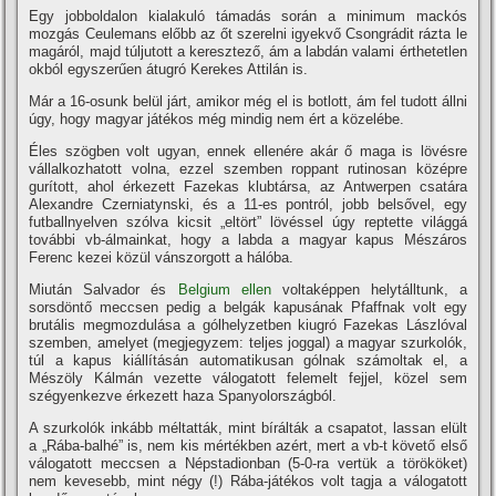
Egy jobboldalon kialakuló támadás során a minimum mackós
mozgás Ceulemans előbb az őt szerelni igyekvő Csongrádit rázta le
magáról, majd túljutott a keresztező, ám a labdán valami érthetetlen
okból egyszerűen átugró Kerekes Attilán is.
Már a 16-osunk belül járt, amikor még el is botlott, ám fel tudott állni
úgy, hogy magyar játékos még mindig nem ért a közelébe.
Éles szögben volt ugyan, ennek ellenére akár ő maga is lövésre
vállalkozhatott volna, ezzel szemben roppant rutinosan középre
gurí­tott, ahol érkezett Fazekas klubtársa, az Antwerpen csatára
Alexandre Czerniatynski, és a 11-es pontról, jobb belsővel, egy
futballnyelven szólva kicsit „eltört” lövéssel úgy reptette világgá
további vb-álmainkat, hogy a labda a magyar kapus Mészáros
Ferenc kezei közül vánszorgott a hálóba.
Miután Salvador és
Belgium ellen
voltaképpen helytálltunk, a
sorsdöntő meccsen pedig a belgák kapusának Pfaffnak volt egy
brutális megmozdulása a gólhelyzetben kiugró Fazekas Lászlóval
szemben, amelyet (megjegyzem: teljes joggal) a magyar szurkolók,
túl a kapus kiállí­tásán automatikusan gólnak számoltak el, a
Mészöly Kálmán vezette válogatott felemelt fejjel, közel sem
szégyenkezve érkezett haza Spanyolországból.
A szurkolók inkább méltatták, mint bí­rálták a csapatot, lassan elült
a „Rába-balhé” is, nem kis mértékben azért, mert a vb-t követő első
válogatott meccsen a Népstadionban (5-0-ra vertük a törököket)
nem kevesebb, mint négy (!) Rába-játékos volt tagja a válogatott