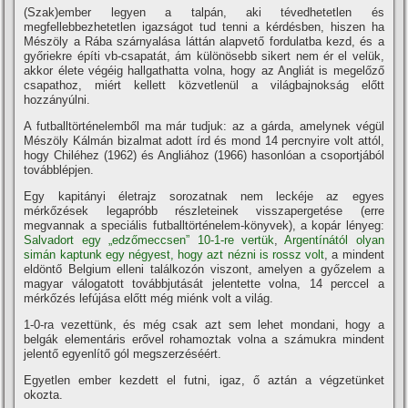
(Szak)ember legyen a talpán, aki tévedhetetlen és
megfellebbezhetetlen igazságot tud tenni a kérdésben, hiszen ha
Mészöly a Rába szárnyalása láttán alapvető fordulatba kezd, és a
győriekre épí­ti vb-csapatát, ám különösebb sikert nem ér el velük,
akkor élete végéig hallgathatta volna, hogy az Angliát is megelőző
csapathoz, miért kellett közvetlenül a világbajnokság előtt
hozzányúlni.
A futballtörténelemből ma már tudjuk: az a gárda, amelynek végül
Mészöly Kálmán bizalmat adott í­rd és mond 14 percnyire volt attól,
hogy Chiléhez (1962) és Angliához (1966) hasonlóan a csoportjából
továbblépjen.
Egy kapitányi életrajz sorozatnak nem leckéje az egyes
mérkőzések legapróbb részleteinek visszapergetése (erre
megvannak a speciális futballtörténelem-könyvek), a kopár lényeg:
Salvadort egy „edzőmeccsen” 10-1-re vertük
,
Argentí­nától olyan
simán kaptunk egy négyest, hogy azt nézni is rossz volt
, a mindent
eldöntő Belgium elleni találkozón viszont, amelyen a győzelem a
magyar válogatott továbbjutását jelentette volna, 14 perccel a
mérkőzés lefújása előtt még miénk volt a világ.
1-0-ra vezettünk, és még csak azt sem lehet mondani, hogy a
belgák elementáris erővel rohamoztak volna a számukra mindent
jelentő egyenlí­tő gól megszerzéséért.
Egyetlen ember kezdett el futni, igaz, ő aztán a végzetünket
okozta.