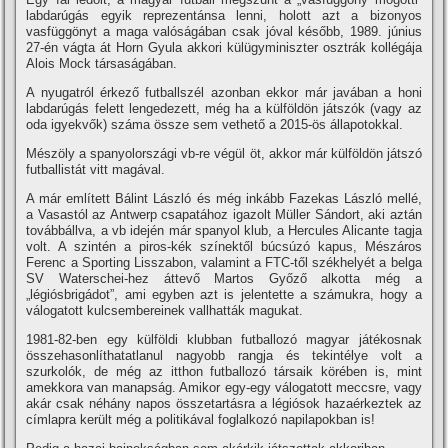
labdarúgás egyik reprezentánsa lenni, holott azt a bizonyos
vasfüggönyt a maga valóságában csak jóval később, 1989. június
27-én vágta át Horn Gyula akkori külügyminiszter osztrák kollégája
Alois Mock társaságában.
A nyugatról érkező futballszél azonban ekkor már javában a honi
labdarúgás felett lengedezett, még ha a külföldön játszók (vagy az
oda igyekvők) száma össze sem vethető a 2015-ös állapotokkal.
Mészöly a spanyolországi vb-re végül öt, akkor már külföldön játszó
futballistát vitt magával.
A már emlí­tett Bálint László és még inkább Fazekas László mellé,
a Vasastól az Antwerp csapatához igazolt Müller Sándort, aki aztán
továbbállva, a vb idején már spanyol klub, a Hercules Alicante tagja
volt. A szintén a piros-kék szí­nektől búcsúzó kapus, Mészáros
Ferenc a Sporting Lisszabon, valamint a FTC-től székhelyét a belga
SV Waterschei-hez áttevő Martos Győző alkotta még a
„légiósbrigádot”, ami egyben azt is jelentette a számukra, hogy a
válogatott kulcsembereinek vallhatták magukat.
1981-82-ben egy külföldi klubban futballozó magyar játékosnak
összehasonlí­thatatlanul nagyobb rangja és tekintélye volt a
szurkolók, de még az itthon futballozó társaik körében is, mint
amekkora van manapság. Amikor egy-egy válogatott meccsre, vagy
akár csak néhány napos összetartásra a légiósok hazaérkeztek az
cí­mlapra került még a politikával foglalkozó napilapokban is!