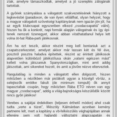
ztak, amelyre támaszkodtak, amelyet a jó szereplés zálogának
tartottak.
A győriek szárnyalása a válogatott szakvezetésének hiányzott a
legkevésbé (paradoxon, de van ilyen: előállhat, olyan helyzet, hogy
a magyar válogatott szövetségi kapitányának nem igazán jön jól, ha
az egyik klubcsapat egyszeriben elkezd „csodacsapattá” válni),
hiszen ha ők a konkrét, napi formák alapján válogatnak és í­gy épí­
tenek nemzeti tizenegyet, akkor abban vitathatatlanul helye lett
volna öt-hat Rába-parti játékosnak.
Ám ha ezt teszik, akkor részint meg kell bontaniuk azt a
csapatszerkezetet, amelyet akkor már lassan két és fél éve,
posztról posztra haladva épí­tettek, részint az érintett játékosok
alapvetően különböző játékstí­lusa okán „valami egészen mást”
kellett volna játszaniuk Spanyolországban, mint amit addig
játszottak, ami sikereket hozott, és amit a jövőre nézve elterveztek.
Hangulatilag is minden a válogatott ellen dolgozott, hiszen
miközben a nézőkben már pislákolt ugyan a közelgő vb-láz, a
selejtezők emléke fakult (de minimum tompult) ők annyit
tapasztaltak csupán, hogy miközben Rába ETO néven van egy
magyar „csodacsapat”, addig a világ-bajnokságra készülődők között
nincs győri játékos!
Verebes a sajátjai érdekében (teljesen érthető módon) ahol csak
tudta „verte a tüzet”, Mészöly Kálmánban azonban kemény
partnerre lelt, mert a kapitány a vb-felkészülés véghajrájában annak
ellenére sem volt hajlandó változtatni alapcsapatán és