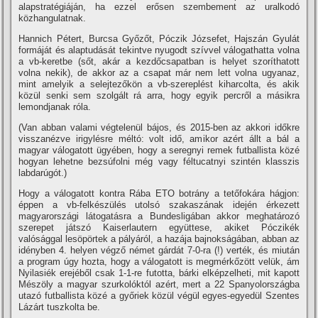
alapstratégiáján, ha ezzel erősen szembement az uralkodó
közhangulatnak.
Hannich Pétert, Burcsa Győzőt, Póczik Józsefet, Hajszán Gyulát
formáját és alaptudását tekintve nyugodt szí­vvel válogathatta volna
a vb-keretbe (sőt, akár a kezdőcsapatban is helyet szorí­thatott
volna nekik), de akkor az a csapat már nem lett volna ugyanaz,
mint amelyik a selejtezőkön a vb-szereplést kiharcolta, és akik
közül senki sem szolgált rá arra, hogy egyik percről a másikra
lemondjanak róla.
(Van abban valami végtelenül bájos, és 2015-ben az akkori időkre
visszanézve irigylésre méltó: volt idő, amikor azért állt a bál a
magyar válogatott ügyében, hogy a seregnyi remek futballista közé
hogyan lehetne bezsúfolni még vagy féltucatnyi szintén klasszis
labdarúgót.)
Hogy a válogatott kontra Rába ETO botrány a tetőfokára hágjon:
éppen a vb-felkészülés utolsó szakaszának idején érkezett
magyarországi látogatásra a Bundesligában akkor meghatározó
szerepet játszó Kaiserlautern együttese, akiket Póczikék
valósággal lesöpörtek a pályáról, a hazája bajnokságában, abban az
idényben 4. helyen végző német gárdát 7-0-ra (!) verték, és miután
a program úgy hozta, hogy a válogatott is megmérkőzött velük, ám
Nyilasiék erejéből csak 1-1-re futotta, bárki elképzelheti, mit kapott
Mészöly a magyar szurkolóktól azért, mert a 22 Spanyolországba
utazó futballista közé a győriek közül végül egyes-egyedül Szentes
Lázárt tuszkolta be.