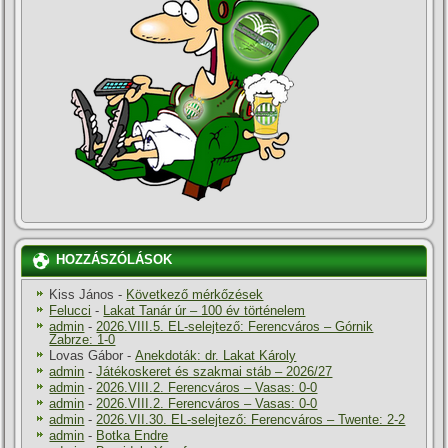
HOZZÁSZÓLÁSOK
Kiss János
-
Következő mérkőzések
Felucci
-
Lakat Tanár úr – 100 év történelem
admin
-
2026.VIII.5. EL-selejtező: Ferencváros – Górnik
Zabrze: 1-0
Lovas Gábor
-
Anekdoták: dr. Lakat Károly
admin
-
Játékoskeret és szakmai stáb – 2026/27
admin
-
2026.VIII.2. Ferencváros – Vasas: 0-0
admin
-
2026.VIII.2. Ferencváros – Vasas: 0-0
admin
-
2026.VII.30. EL-selejtező: Ferencváros – Twente: 2-2
admin
-
Botka Endre