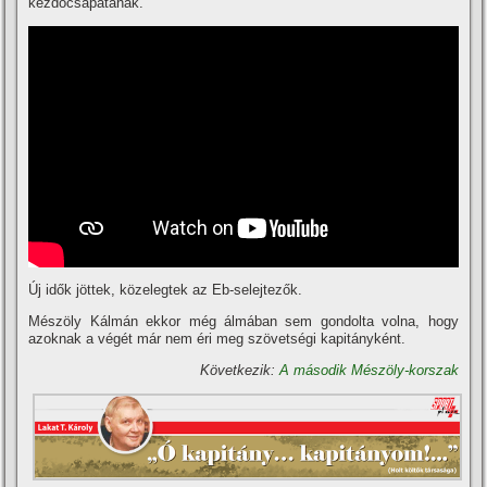
kezdőcsapatának.
Új idők jöttek, közelegtek az Eb-selejtezők.
Mészöly Kálmán ekkor még álmában sem gondolta volna, hogy
azoknak a végét már nem éri meg szövetségi kapitányként.
Következik:
A második Mészöly-korszak