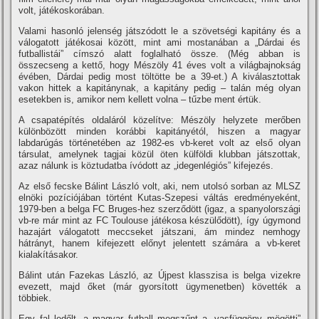
volt, játékoskorában.
Valami hasonló jelenség játszódott le a szövetségi kapitány és a
válogatott játékosai között, mint ami mostanában a „Dárdai és
futballistái” cí­mszó alatt foglalható össze. (Még abban is
összecseng a kettő, hogy Mészöly 41 éves volt a világbajnokság
évében, Dárdai pedig most töltötte be a 39-et.) A kiválasztottak
vakon hittek a kapitánynak, a kapitány pedig – talán még olyan
esetekben is, amikor nem kellett volna – tűzbe ment értük.
A csapatépí­tés oldaláról közelí­tve: Mészöly helyzete merőben
különbözött minden korábbi kapitányétól, hiszen a magyar
labdarúgás történetében az 1982-es vb-keret volt az első olyan
társulat, amelynek tagjai közül öten külföldi klubban játszottak,
azaz nálunk is köztudatba í­vódott az „idegenlégiós” kifejezés.
Az első fecske Bálint László volt, aki, nem utolsó sorban az MLSZ
elnöki pozí­ciójában történt Kutas-Szepesi váltás eredményeként,
1979-ben a belga FC Bruges-hez szerződött (igaz, a spanyolországi
vb-re már mint az FC Toulouse játékosa készülődött), í­gy úgymond
hazajárt válogatott meccseket játszani, ám mindez nemhogy
hátrányt, hanem kifejezett előnyt jelentett számára a vb-keret
kialakí­tásakor.
Bálint után Fazekas László, az Újpest klasszisa is belga vizekre
evezett, majd őket (már gyorsí­tott ügymenetben) követték a
többiek.
Egy fal ledőlt, a magyar futball megszűnt a „vasfüggöny mögötti”