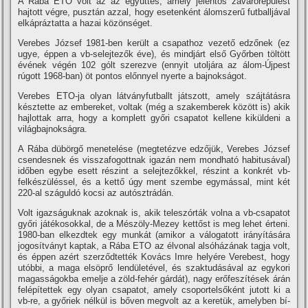
A Rába ETO volt az az együttes, amely jelentős zavarórepülést
hajtott végre, pusztán azzal, hogy esetenként álomszerű futballjával
elkápráztatta a hazai közönséget.
Verebes József 1981-ben került a csapathoz vezető edzőnek (ez
ugye, éppen a vb-selejtezők éve), és mindjárt első Győrben töltött
évének végén 102 gólt szerezve (ennyit utoljára az álom-Újpest
rúgott 1968-ban) öt pontos előnnyel nyerte a bajnokságot.
Verebes ETO-ja olyan látványfutballt játszott, amely szájtátásra
késztette az embereket, voltak (még a szakemberek között is) akik
hajlottak arra, hogy a komplett győri csapatot kellene kiküldeni a
világbajnokságra.
A Rába dübörgő menetelése (megtetézve edzőjük, Verebes József
csendesnek és visszafogottnak igazán nem mondható habitusával)
időben egybe esett részint a selejtezőkkel, részint a konkrét vb-
felkészüléssel, és a kettő úgy ment szembe egymással, mint két
220-al száguldó kocsi az autósztrádán.
Volt igazságuknak azoknak is, akik teleszórták volna a vb-csapatot
győri játékosokkal, de a Mészöly-Mezey kettőst is meg lehet érteni.
1980-ban elkezdtek egy munkát (amikor a válogatott irányí­tására
jogosí­tványt kaptak, a Rába ETO az élvonal alsóházának tagja volt,
és éppen azért szerződtették Kovács Imre helyére Verebest, hogy
utóbbi, a maga elsöprő lendületével, és szaktudásával az egykori
magasságokba emelje a zöld-fehér gárdát), nagy erőfeszí­tések árán
felépí­tettek egy olyan csapatot, amely csoportelsőként jutott ki a
vb-re, a győriek nélkül is bőven megvolt az a keretük, amelyben bí­