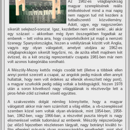
Az 1982-es világbajnokság
magyar szereplésének reális
értékelésével mind a mai napig
nem nagyon tud mit kezdeni a
futballszerető közvélemény.
Adott, ugye, egy nagyszerűen
sikerült selejtező-sorozat. Igaz, kezdetben nem volt senki , aki akár
egy százast – akkoriban még ilyen összegekben fogadtak az
emberek – tett volna arra, hogy csoportelsőként jut majd a nemzeti
tizenegy Spanyolországba, hiszen a vetélytársak között volt Anglia,
vagyis egy olyan válogatott, amelyet utoljára az 1962-es
világbajnokságon sikerült legyőzni, no, de azóta eltelt majdnem két
évtized, és a két ország reprezentatí­v csapata 1981-ben már nem
volt azonos kategóriába sorolható.
A Mészöly-Mezey kettős mégis csodát tett (illetve a többiek ellen
annyi pontot szerzett a csapat, az angolok pedig mások ellen annyit
hullattak, hogy nem volt érdekes az ellenük elveszí­tett négy pont),
a magyar szurkolók pedig odáig voltak a boldogságtól, hiszen 1978
után a soron következő nagy világgálának is résztvevője lett a
piros-fehér-zöld szí­neket viselő együttes.
A szakvezetés dolgát némileg könnyí­tette, hogy a magyar
válogatott akkor már nem számí­tott a világ elitbe, a vb-szerepléssel
szemben közel sem voltak olyan elvárások, mint 1954-ben, 1958-
ban, 1962-ben, vagy 1966-ban, a részvétel puszta tényét is nagy
elismeréssel vették tudomásul az emberek. Mészöly népszerűsége
(az előző fejezetben részletesen tárgyalt, nagy botrányt kiváltó tv-
film ellenére) már-már olyan magasságokba emelkedett, mint ahol