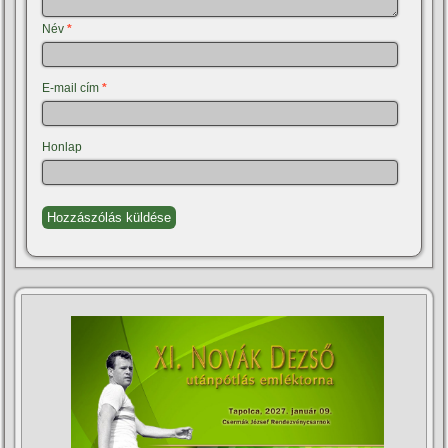
Név
*
E-mail cím
*
Honlap