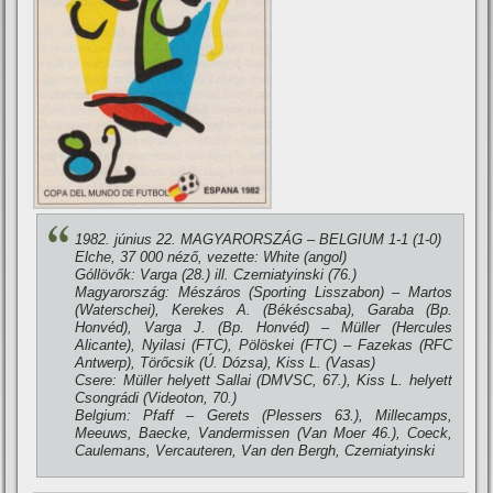
1982. június 22. MAGYARORSZÁG – BELGIUM 1-1 (1-0)
Elche, 37 000 néző, vezette: White (angol)
Góllövők: Varga (28.) ill. Czerniatyinski (76.)
Magyarország: Mészáros (Sporting Lisszabon) – Martos
(Waterschei), Kerekes A. (Békéscsaba), Garaba (Bp.
Honvéd), Varga J. (Bp. Honvéd) – Müller (Hercules
Alicante), Nyilasi (FTC), Pölöskei (FTC) – Fazekas (RFC
Antwerp), Törőcsik (Ú. Dózsa), Kiss L. (Vasas)
Csere: Müller helyett Sallai (DMVSC, 67.), Kiss L. helyett
Csongrádi (Videoton, 70.)
Belgium: Pfaff – Gerets (Plessers 63.), Millecamps,
Meeuws, Baecke, Vandermissen (Van Moer 46.), Coeck,
Caulemans, Vercauteren, Van den Bergh, Czerniatyinski