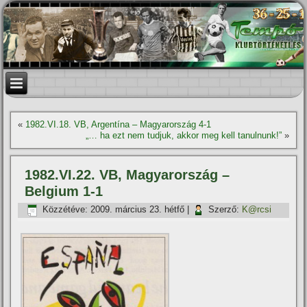
«
1982.VI.18. VB, Argentína – Magyarország 4-1
„… ha ezt nem tudjuk, akkor meg kell tanulnunk!”
»
1982.VI.22. VB, Magyarország –
Belgium 1-1
Közzétéve:
2009. március 23. hétfő
|
Szerző:
K@rcsi