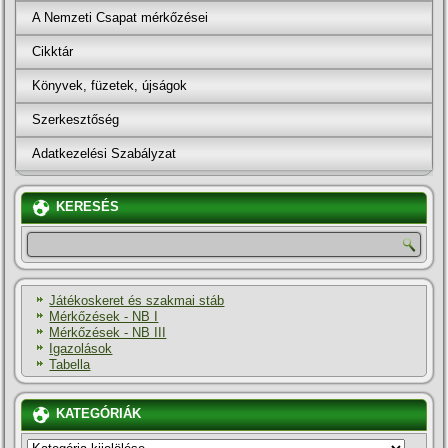
A Nemzeti Csapat mérkőzései
Cikktár
Könyvek, füzetek, újságok
Szerkesztőség
Adatkezelési Szabályzat
KERESÉS
Játékoskeret és szakmai stáb
Mérkőzések - NB I
Mérkőzések - NB III
Igazolások
Tabella
KATEGÓRIÁK
KATEGÓRIÁK