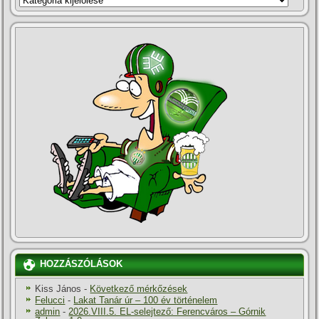
HOZZÁSZÓLÁSOK
Kiss János
-
Következő mérkőzések
Felucci
-
Lakat Tanár úr – 100 év történelem
admin
-
2026.VIII.5. EL-selejtező: Ferencváros – Górnik