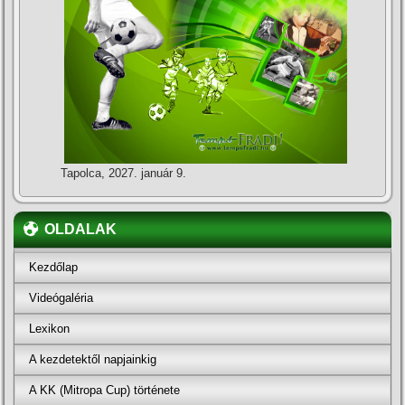
Tapolca, 2027. január 9.
OLDALAK
Kezdőlap
Videógaléria
Lexikon
A kezdetektől napjainkig
A KK (Mitropa Cup) története