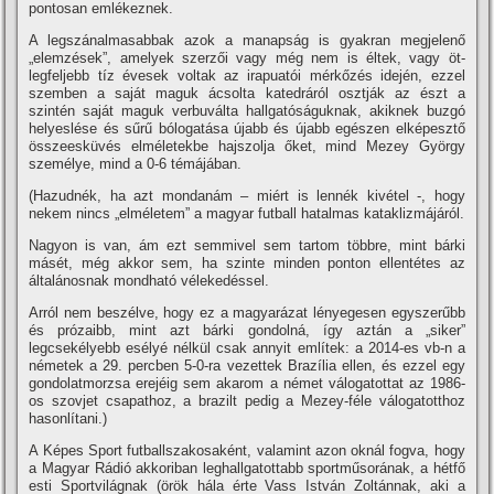
pontosan emlékeznek.
A legszánalmasabbak azok a manapság is gyakran megjelenő
„elemzések”, amelyek szerzői vagy még nem is éltek, vagy öt-
legfeljebb tí­z évesek voltak az irapuatói mérkőzés idején, ezzel
szemben a saját maguk ácsolta katedráról osztják az észt a
szintén saját maguk verbuválta hallgatóságuknak, akiknek buzgó
helyeslése és sűrű bólogatása újabb és újabb egészen elképesztő
összeesküvés elméletekbe hajszolja őket, mind Mezey György
személye, mind a 0-6 témájában.
(Hazudnék, ha azt mondanám – miért is lennék kivétel -, hogy
nekem nincs „elméletem” a magyar futball hatalmas kataklizmájáról.
Nagyon is van, ám ezt semmivel sem tartom többre, mint bárki
másét, még akkor sem, ha szinte minden ponton ellentétes az
általánosnak mondható vélekedéssel.
Arról nem beszélve, hogy ez a magyarázat lényegesen egyszerűbb
és prózaibb, mint azt bárki gondolná, í­gy aztán a „siker”
legcsekélyebb esélyé nélkül csak annyit emlí­tek: a 2014-es vb-n a
németek a 29. percben 5-0-ra vezettek Brazí­lia ellen, és ezzel egy
gondolatmorzsa erejéig sem akarom a német válogatottat az 1986-
os szovjet csapathoz, a brazilt pedig a Mezey-féle válogatotthoz
hasonlí­tani.)
A Képes Sport futballszakosaként, valamint azon oknál fogva, hogy
a Magyar Rádió akkoriban leghallgatottabb sportműsorának, a hétfő
esti Sportvilágnak (örök hála érte Vass István Zoltánnak, aki a