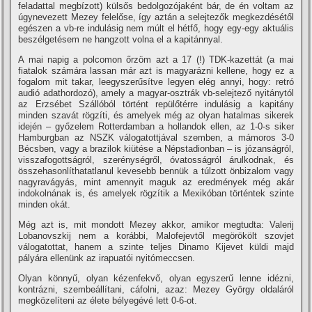
feladattal megbí­zott) külsős bedolgozójaként bár, de én voltam az
úgynevezett Mezey felelőse, í­gy aztán a selejtezők megkezdésétől
egészen a vb-re indulásig nem múlt el hétfő, hogy egy-egy aktuális
beszélgetésem ne hangzott volna el a kapitánnyal.
A mai napig a polcomon őrzöm azt a 17 (!) TDK-kazettát (a mai
fiatalok számára lassan már azt is magyarázni kellene, hogy ez a
fogalom mit takar, leegyszerűsí­tve legyen elég annyi, hogy: retró
audió adathordozó), amely a magyar-osztrák vb-selejtező nyitánytól
az Erzsébet Szállóból történt repülőtérre indulásig a kapitány
minden szavát rögzí­ti, és amelyek még az olyan hatalmas sikerek
idején – győzelem Rotterdamban a hollandok ellen, az 1-0-s siker
Hamburgban az NSZK válogatottjával szemben, a mámoros 3-0
Bécsben, vagy a brazilok kiütése a Népstadionban – is józanságról,
visszafogottságról, szerénységről, óvatosságról árulkodnak, és
összehasonlí­thatatlanul kevesebb bennük a túlzott önbizalom vagy
nagyravágyás, mint amennyit maguk az eredmények még akár
indokolnának is, és amelyek rögzí­tik a Mexikóban történtek szinte
minden okát.
Még azt is, mit mondott Mezey akkor, amikor megtudta: Valerij
Lobanovszkij nem a korábbi, Malofejevtől megörökölt szovjet
válogatottat, hanem a szinte teljes Dinamo Kijevet küldi majd
pályára ellenünk az irapuatói nyitómeccsen.
Olyan könnyű, olyan kézenfekvő, olyan egyszerű lenne idézni,
kontrázni, szembeállí­tani, cáfolni, azaz: Mezey György oldaláról
megközelí­teni az élete bélyegévé lett 0-6-ot.