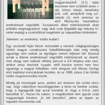
magyar-brazilról (3:1) talán
összesen nem született annyi í­
rás, könyv, interjú, tanulmány
(sőt, volt, amelyikről még szí­
ndarab is), mint amennyi az
első Mezey-éra traumatikus
eredménnyel végződött, Szovjetunió elleni mérkőzésének okait
próbálta megmagyarázni, vagy akár csak (legalább egy halvány kí­
sérlet erejéig) a szurkolókkal megértetni az Irapuatóban történteket.
Jelentem, az eredmény: totális kudarc!
Egy esztendő hí­ján három évtizeddel a mexikói világbajnokságon
történt magyar vonatkozású futballföldrengés után még mindig
ugyanúgy nem tudunk az égvilágon semmi teljesen hót’ biztosat
annak a drámai eredménnyel végződött mérkőzésnek az okairól,
mint ahogy nem tudtunk néhány perccel a 0-6 lefújása után sem,
amikor annyi éreztünk csupán: ettől kezdve semmi nem lesz
ugyanúgy a magyar futballban, mint ahogyan volt Mezey György
első kapitányi korszakának kezdete, és az 1986. június 2-án történt
totális megsemmisülés között.
Mindig jót mosolygok azon, amikor azt olvasom (és szinte nincs
nap, hogy valamilyen összefüggésben a téma ne kerülne szóba),
hogy a legnagyobb bajt azzal követtük el, hogy a 0-6-ot „nem
beszéltük ki”, hiszen ha valami, a megidézettek nem igazán szép
magyarságát követve, „ki lett beszélve”, akkor az éppen az
irapuatói összeomlás volt.