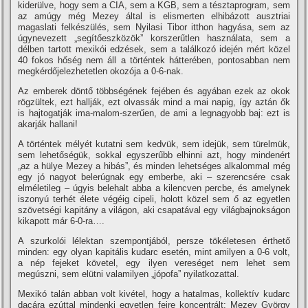
kiderülve, hogy sem a CIA, sem a KGB, sem a tésztaprogram, sem
az amúgy még Mezey által is elismerten elhibázott ausztriai
magaslati felkészülés, sem Nyilasi Tibor itthon hagyása, sem az
úgynevezett „segí­tőeszközök” korszerűtlen használata, sem a
délben tartott mexikói edzések, sem a találkozó idején mért közel
40 fokos hőség nem áll a történtek hátterében, pontosabban nem
megkérdőjelezhetetlen okozója a 0-6-nak.
Az emberek döntő többségének fejében és agyában ezek az okok
rögzültek, ezt hallják, ezt olvassák mind a mai napig, í­gy aztán ők
is hajtogatják ima-malom-szerűen, de ami a legnagyobb baj: ezt is
akarják hallani!
A történtek mélyét kutatni sem kedvük, sem idejük, sem türelmük,
sem lehetőségük, sokkal egyszerűbb elhinni azt, hogy mindenért
„az a hülye Mezey a hibás”, és minden lehetséges alkalommal még
egy jó nagyot belerúgnak egy emberbe, aki – szerencsére csak
elméletileg – úgyis belehalt abba a kilencven percbe, és amelynek
iszonyú terhét élete végéig cipeli, holott közel sem ő az egyetlen
szövetségi kapitány a világon, aki csapatával egy világbajnokságon
kikapott már 6-0-ra….
A szurkolói lélektan szempontjából, persze tökéletesen érthető
minden: egy olyan kapitális kudarc esetén, mint amilyen a 0-6 volt,
a nép fejeket követel, egy ilyen vereséget nem lehet sem
megúszni, sem elütni valamilyen „jópofa” nyilatkozattal.
Mexikó talán abban volt kivétel, hogy a hatalmas, kollektí­v kudarc
dacára ezúttal mindenki egyetlen fejre koncentrált: Mezey György