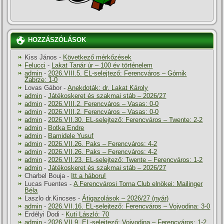
HOZZÁSZÓLÁSOK
Kiss János
-
Következő mérkőzések
Felucci
-
Lakat Tanár úr – 100 év történelem
admin
-
2026.VIII.5. EL-selejtező: Ferencváros – Górnik
Zabrze: 1-0
Lovas Gábor
-
Anekdoták: dr. Lakat Károly
admin
-
Játékoskeret és szakmai stáb – 2026/27
admin
-
2026.VIII.2. Ferencváros – Vasas: 0-0
admin
-
2026.VIII.2. Ferencváros – Vasas: 0-0
admin
-
2026.VII.30. EL-selejtező: Ferencváros – Twente: 2-2
admin
-
Botka Endre
admin
-
Bamidele Yusuf
admin
-
2026.VII.26. Paks – Ferencváros: 4-2
admin
-
2026.VII.26. Paks – Ferencváros: 4-2
admin
-
2026.VII.23. EL-selejtező: Twente – Ferencváros: 1-2
admin
-
Játékoskeret és szakmai stáb – 2026/27
Charbel Bouja
-
Itt a háboru!
Lucas Fuentes
-
A Ferencvárosi Torna Club elnökei: Mailinger
Béla
Laszlo dr.Kincses
-
Átigazolások – 2026/27 (nyár)
admin
-
2026.VII.16. EL-selejtező: Ferencváros – Vojvodina: 3-0
Erdélyi Dodi
-
Kuti László: 70
admin
-
2026.VII.9. EL-selejtező: Vojvodina – Ferencváros: 1-2