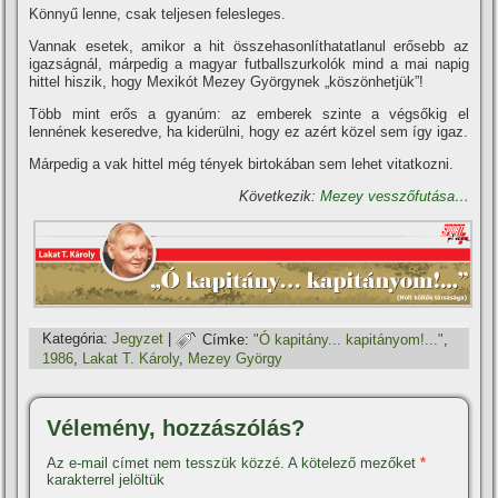
Könnyű lenne, csak teljesen felesleges.
Vannak esetek, amikor a hit összehasonlí­thatatlanul erősebb az
igazságnál, márpedig a magyar futballszurkolók mind a mai napig
hittel hiszik, hogy Mexikót Mezey Györgynek „köszönhetjük”!
Több mint erős a gyanúm: az emberek szinte a végsőkig el
lennének keseredve, ha kiderülni, hogy ez azért közel sem í­gy igaz.
Márpedig a vak hittel még tények birtokában sem lehet vitatkozni.
Következik:
Mezey vesszőfutása…
Kategória:
Jegyzet
|
Címke:
"Ó kapitány... kapitányom!..."
,
1986
,
Lakat T. Károly
,
Mezey György
Vélemény, hozzászólás?
Az e-mail címet nem tesszük közzé.
A kötelező mezőket
*
karakterrel jelöltük