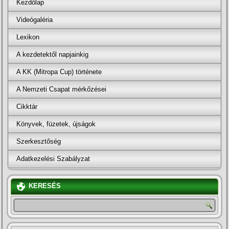
Kezdőlap
Videógaléria
Lexikon
A kezdetektől napjainkig
A KK (Mitropa Cup) története
A Nemzeti Csapat mérkőzései
Cikktár
Könyvek, füzetek, újságok
Szerkesztőség
Adatkezelési Szabályzat
KERESÉS