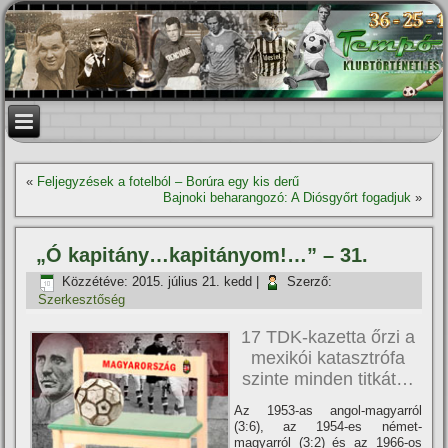
«
Feljegyzések a fotelból – Borúra egy kis derű
Bajnoki beharangozó: A Diósgyőrt fogadjuk
»
„Ó kapitány…kapitányom!…” – 31.
Közzétéve:
2015. július 21. kedd
|
Szerző:
Szerkesztőség
17 TDK-kazetta őrzi a
mexikói katasztrófa
szinte minden titkát…
Az 1953-as angol-magyarról
(3:6), az 1954-es német-
magyarról (3:2) és az 1966-os