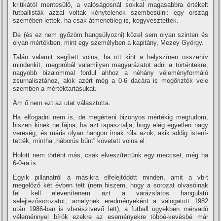
kritikától mentesülő, a valóságosnál sokkal magasabbra értékelt
futballisták azzal voltak kénytelenek szembesülni: egy ország
szemében lettek, ha csak átmenetileg is, kegyvesztettek.
De (és ez nem győzöm hangsúlyozni) közel sem olyan szinten és
olyan mértékben, mint egy személyben a kapitány, Mezey György.
Talán valamit segí­tett volna, ha ott kint a helyszí­nen összehí­v
mindenkit, megpróbál valamilyen magyarázatot adni a történtekre,
nagyobb bizalommal fordul ahhoz a néhány véleményformáló
zsurnalisztához, akik azért még a 0-6 dacára is megőrizték vele
szemben a mértéktartásukat.
Ám ő nem ezt az utat választotta.
Ha elfogadni nem is, de megérteni bizonyos mértékig megtudom,
hiszen kinek ne fájna, ha azt tapasztalja, hogy elég egyetlen nagy
vereség, és máris olyan hangon í­rnak róla azok, akik addig istení­
tették, mintha „háborús bűnt” követett volna el.
Holott nem történt más, csak elveszí­tettünk egy meccset, még ha
6-0-ra is.
Egyik pillanatról a másikra elfelejtődött minden, amit a vb-t
megelőző két évben tett (nem hiszem, hogy a sorozat olvasóinak
fel kell elevení­tenem azt a varázslatos hangulatú
selejtezősorozatot, amelynek eredményeként a válogatott 1982
után 1986-ban is vb-résztvevő lett), a futball ügyekben mérvadó
véleménnyel bí­rók ezekre az eseményekre többé-kevésbé már