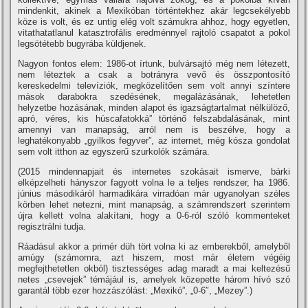
mindenkit, akinek a Mexikóban történtekhez akár legcsekélyebb
köze is volt, és ez untig elég volt számukra ahhoz, hogy egyetlen,
vitathatatlanul katasztrofális eredménnyel rajtoló csapatot a pokol
legsötétebb bugyrába küldjenek.
Nagyon fontos elem: 1986-ot í­rtunk, bulvársajtó még nem létezett,
nem léteztek a csak a botrányra vevő és összpontosí­tó
kereskedelmi televí­ziók, megközelí­tően sem volt annyi szí­ntere
mások darabokra szedésének, megalázásának, lehetetlen
helyzetbe hozásának, minden alapot és igazságtartalmat nélkülöző,
apró, véres, kis húscafatokká” történő felszabdalásának, mint
amennyi van manapság, arról nem is beszélve, hogy a
leghatékonyabb „gyilkos fegyver”, az internet, még kósza gondolat
sem volt itthon az egyszerű szurkolók számára.
(2015 mindennapjait és internetes szokásait ismerve, bárki
elképzelheti hányszor fagyott volna le a teljes rendszer, ha 1986.
június másodikáról harmadikára virradóan már ugyanolyan széles
körben lehet netezni, mint manapság, a számrendszert szerintem
újra kellett volna alakí­tani, hogy a 0-6-ról szóló kommenteket
regisztrálni tudja.
Ráadásul akkor a primér düh tört volna ki az emberekből, amelyből
amúgy (számomra, azt hiszem, most már életem végéig
megfejthetetlen okból) tisztességes adag maradt a mai keltezésű
netes „csevejek” témájául is, amelyek közepette három hí­vó szó
garantál több ezer hozzászólást: „Mexikó”, „0-6″, „Mezey”.)