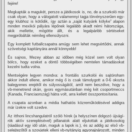
fejére!
Megkapták a magukét, persze a játékosok is, no, de a szurkoló már
csak olyan, hogy a válogatott valamennyi tagja törvényszerűen egy-
egy klubhoz is kötődik, í­gy aztán a „saját kutyánk kölyke” alapon
minden mexikói pályára lépőnek legalább akadt némi hátországa,
akik mellette, mögötte állt, és a legalpáribb sértéseket
megpróbálták némileg ellensúlyozni.
Egy komplett futballcsapatra amúgy sem lehet megsértődni, annak
szövetségi kapitányára annál könnyebb!
És sajnos, Mezey abban az időben még közel sem volt olyan
bölcs, hogy ezeket a döntő többségében nemtelen támadásokat
kezelni tudta volna.
Mentségére legyen mondva: a frontális szurkolói és sajtóroham
akkor indult ellene, amikor még ő is csak támolygott a 0-6 okozta
balegyenes erejétől és súlyosságától, arról nem beszélve, hogy a
vb-menetrend okán, gyors egymásutánban még két csoportmeccs
(Kanada, Franciaország) hátra volt, arra kellett összpontosí­tania.
A csapata azonban a média hathatós közreműködésével addigra
már í­zekre volt szedve.
Az itthoni lincshangulatról szóló hí­rek (a helyszí­nen dolgozó újságí­
rók aktí­v szereplésével) pillanatok alatt eljutottak a játékosokig
(ráadásul egy idő után, maguk a lapok is.), és az addig az első vb-
selejtezőtől a szovjetek elleni vb-nyitányig agyonajnározott, minden