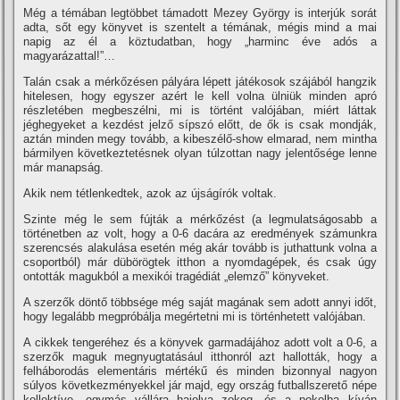
Még a témában legtöbbet támadott Mezey György is interjúk sorát
adta, sőt egy könyvet is szentelt a témának, mégis mind a mai
napig az él a köztudatban, hogy „harminc éve adós a
magyarázattal!”…
Talán csak a mérkőzésen pályára lépett játékosok szájából hangzik
hitelesen, hogy egyszer azért le kell volna ülniük minden apró
részletében megbeszélni, mi is történt valójában, miért láttak
jéghegyeket a kezdést jelző sí­pszó előtt, de ők is csak mondják,
aztán minden megy tovább, a kibeszélő-show elmarad, nem mintha
bármilyen következtetésnek olyan túlzottan nagy jelentősége lenne
már manapság.
Akik nem tétlenkedtek, azok az újságí­rók voltak.
Szinte még le sem fújták a mérkőzést (a legmulatságosabb a
történetben az volt, hogy a 0-6 dacára az eredmények számunkra
szerencsés alakulása esetén még akár tovább is juthattunk volna a
csoportból) már dübörögtek itthon a nyomdagépek, és csak úgy
ontották magukból a mexikói tragédiát „elemző” könyveket.
A szerzők döntő többsége még saját magának sem adott annyi időt,
hogy legalább megpróbálja megértetni mi is történhetett valójában.
A cikkek tengeréhez és a könyvek garmadájához adott volt a 0-6, a
szerzők maguk megnyugtatásául itthonról azt hallották, hogy a
felháborodás elementáris mértékű és minden bizonnyal nagyon
súlyos következményekkel jár majd, egy ország futballszerető népe
kollektí­ve, egymás vállára hajolva zokog, és a pokolba kí­ván