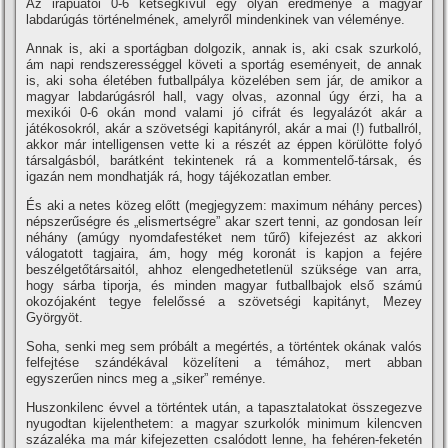
Az irapuatói 0-6 kétségkí­vül egy olyan eredménye a magyar
labdarúgás történelmének, amelyről mindenkinek van véleménye.
Annak is, aki a sportágban dolgozik, annak is, aki csak szurkoló,
ám napi rendszerességgel követi a sportág eseményeit, de annak
is, aki soha életében futballpálya közelében sem jár, de amikor a
magyar labdarúgásról hall, vagy olvas, azonnal úgy érzi, ha a
mexikói 0-6 okán mond valami jó cifrát és legyalázót akár a
játékosokról, akár a szövetségi kapitányról, akár a mai (!) futballról,
akkor már intelligensen vette ki a részét az éppen körülötte folyó
társalgásból, barátként tekintenek rá a kommentelő-társak, és
igazán nem mondhatják rá, hogy tájékozatlan ember.
És aki a netes közeg előtt (megjegyzem: maximum néhány perces)
népszerűségre és „elismertségre” akar szert tenni, az gondosan leí­r
néhány (amúgy nyomdafestéket nem tűrő) kifejezést az akkori
válogatott tagjaira, ám, hogy még koronát is kapjon a fejére
beszélgetőtársaitól, ahhoz elengedhetetlenül szüksége van arra,
hogy sárba tiporja, és minden magyar futballbajok első számú
okozójaként tegye felelőssé a szövetségi kapitányt, Mezey
Györgyöt.
Soha, senki meg sem próbált a megértés, a történtek okának valós
felfejtése szándékával közelí­teni a témához, mert abban
egyszerűen nincs meg a „siker” reménye.
Huszonkilenc évvel a történtek után, a tapasztalatokat összegezve
nyugodtan kijelenthetem: a magyar szurkolók minimum kilencven
százaléka ma már kifejezetten csalódott lenne, ha fehéren-feketén