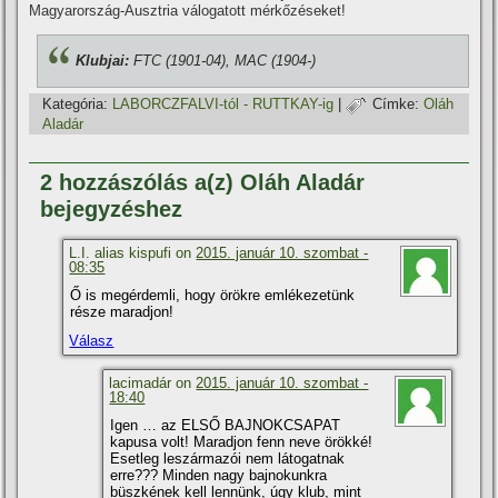
Magyarország-Ausztria
válogatott mérkőzéseket!
Klubjai:
FTC (1901-04), MAC (1904-)
Kategória:
LABORCZFALVI-tól - RUTTKAY-ig
|
Címke:
Oláh
Aladár
2 hozzászólás a(z) Oláh Aladár
bejegyzéshez
L.I. alias kispufi on
2015. január 10. szombat -
08:35
Ő is megérdemli, hogy örökre emlékezetünk
része maradjon!
Válasz
lacimadár on
2015. január 10. szombat -
18:40
Igen … az ELSŐ BAJNOKCSAPAT
kapusa volt! Maradjon fenn neve örökké!
Esetleg leszármazói nem látogatnak
erre??? Minden nagy bajnokunkra
büszkének kell lennünk, úgy klub, mint