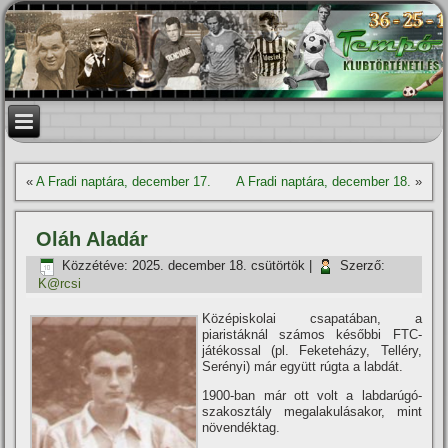
«
A Fradi naptára, december 17.
A Fradi naptára, december 18.
»
Oláh Aladár
Közzétéve:
2025. december 18. csütörtök
|
Szerző:
K@rcsi
Középiskolai csapatában, a
piaristáknál számos későbbi FTC-
játékossal (pl. Feketeházy, Telléry,
Serényi) már együtt rúgta a labdát.
1900-ban már ott volt a labdarúgó-
szakosztály megalakulásakor, mint
növendéktag.