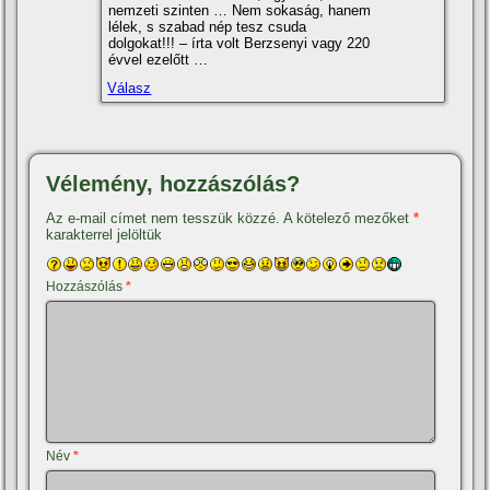
nemzeti szinten … Nem sokaság, hanem
lélek, s szabad nép tesz csuda
dolgokat!!! – í­rta volt Berzsenyi vagy 220
évvel ezelőtt …
Válasz
Vélemény, hozzászólás?
Az e-mail címet nem tesszük közzé.
A kötelező mezőket
*
karakterrel jelöltük
Hozzászólás
*
Név
*