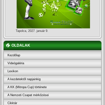
Tapolca, 2027. január 9.
OLDALAK
Kezdőlap
Videógaléria
Lexikon
A kezdetektől napjainkig
A KK (Mitropa Cup) története
A Nemzeti Csapat mérkőzései
Cikktár