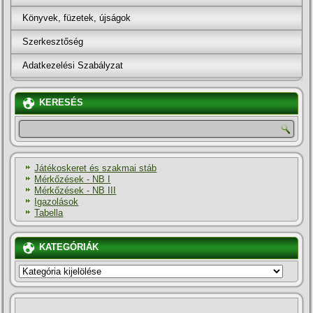
Könyvek, füzetek, újságok
Szerkesztőség
Adatkezelési Szabályzat
KERESÉS
Játékoskeret és szakmai stáb
Mérkőzések - NB I
Mérkőzések - NB III
Igazolások
Tabella
KATEGÓRIÁK
KATEGÓRIÁK