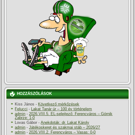
HOZZÁSZÓLÁSOK
Kiss János
-
Következő mérkőzések
Felucci
-
Lakat Tanár úr – 100 év történelem
admin
-
2026.VIII.5. EL-selejtező: Ferencváros – Górnik
Zabrze: 1-0
Lovas Gábor
-
Anekdoták: dr. Lakat Károly
admin
-
Játékoskeret és szakmai stáb – 2026/27
admin
-
2026.VIII.2. Ferencváros – Vasas: 0-0