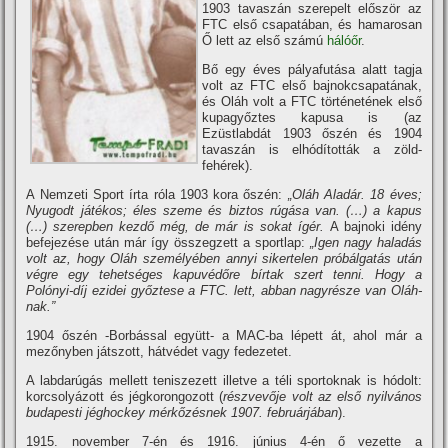
1903 tavaszán szerepelt először az
FTC első csapatában, és hamarosan
Ő lett az első számú
hálóőr
.
Bő egy éves pályafutása alatt tagja
volt az FTC első bajnokcsapatának,
és Oláh volt a FTC történetének első
kupagyőztes kapusa is (az
Ezüstlabdát 1903 őszén és 1904
tavaszán is elhódí­tották a zöld-
fehérek).
A Nemzeti Sport í­rta róla 1903 kora őszén:
„Oláh Aladár. 18 éves;
Nyugodt játékos; éles szeme és biztos rúgása van. (…) a kapus
(…) szerepben kezdő még, de már is sokat í­gér.
A bajnoki idény
befejezése után már í­gy összegzett a sportlap:
„Igen nagy haladás
volt az, hogy Oláh személyében annyi sikertelen próbálgatás után
végre egy tehetséges kapuvédőre bí­rtak szert tenni. Hogy a
Polónyi-dí­j ezidei győztese a FTC. lett, abban nagyrésze van Oláh-
nak.”
1904 őszén -Borbással együtt- a MAC-ba lépett át, ahol
már a
mezőnyben játszott, hátvédet vagy
fedezetet.
A labdarúgás mellett teniszezett illetve a téli sportoknak is hódolt:
korcsolyázott és
jégkorongozott (
részvevője volt az első nyilvános
budapesti jéghockey mérkőzésnek 1907. februárjában
).
1915. november 7-én
és 1916. június 4-én ő vezette a