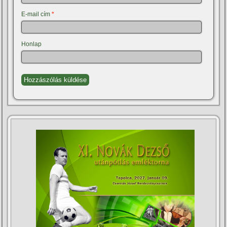
E-mail cím
*
Honlap