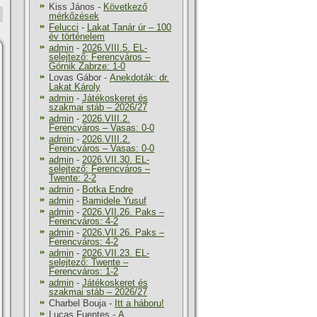
Kiss János
-
Következő
mérkőzések
Felucci
-
Lakat Tanár úr – 100
év történelem
admin
-
2026.VIII.5. EL-
selejtező: Ferencváros –
Górnik Zabrze: 1-0
Lovas Gábor
-
Anekdoták: dr.
Lakat Károly
admin
-
Játékoskeret és
szakmai stáb – 2026/27
admin
-
2026.VIII.2.
Ferencváros – Vasas: 0-0
admin
-
2026.VIII.2.
Ferencváros – Vasas: 0-0
admin
-
2026.VII.30. EL-
selejtező: Ferencváros –
Twente: 2-2
admin
-
Botka Endre
admin
-
Bamidele Yusuf
admin
-
2026.VII.26. Paks –
Ferencváros: 4-2
admin
-
2026.VII.26. Paks –
Ferencváros: 4-2
admin
-
2026.VII.23. EL-
selejtező: Twente –
Ferencváros: 1-2
admin
-
Játékoskeret és
szakmai stáb – 2026/27
Charbel Bouja
-
Itt a háboru!
Lucas Fuentes
-
A