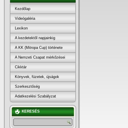
Kezdőlap
Videógaléria
Lexikon
A kezdetektől napjainkig
A KK (Mitropa Cup) története
A Nemzeti Csapat mérkőzései
Cikktár
Könyvek, füzetek, újságok
Szerkesztőség
Adatkezelési Szabályzat
KERESÉS