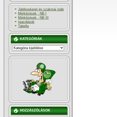
Játékoskeret és szakmai stáb
Mérkőzések - NB I
Mérkőzések - NB III
Igazolások
Tabella
KATEGÓRIÁK
KATEGÓRIÁK
HOZZÁSZÓLÁSOK