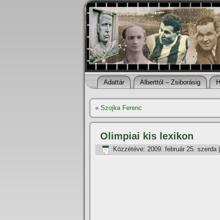
Adattár
Alberttól – Zsiborásig
H
«
Szojka Ferenc
Olimpiai kis lexikon
Közzétéve:
2009. február 25. szerda