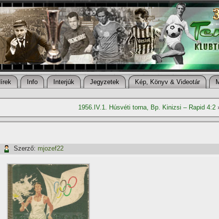
í­rek
Info
Interjúk
Jegyzetek
Kép, Könyv & Videotár
1956.IV.1. Húsvéti torna, Bp. Kinizsi – Rapid 4:2
|
Szerző:
mjozef22