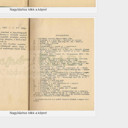
Nagyí­táshoz klikk a képre!
Nagyí­táshoz klikk a képre!