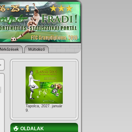
Mérkőzések
Múltidéző
»
Tapolca, 2027. január
9.
OLDALAK