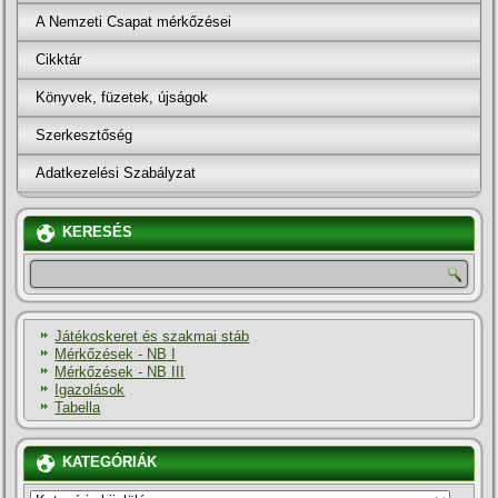
A Nemzeti Csapat mérkőzései
Cikktár
Könyvek, füzetek, újságok
Szerkesztőség
Adatkezelési Szabályzat
KERESÉS
Játékoskeret és szakmai stáb
Mérkőzések - NB I
Mérkőzések - NB III
Igazolások
Tabella
KATEGÓRIÁK
KATEGÓRIÁK