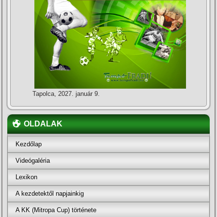
Tapolca, 2027. január 9.
OLDALAK
Kezdőlap
Videógaléria
Lexikon
A kezdetektől napjainkig
A KK (Mitropa Cup) története