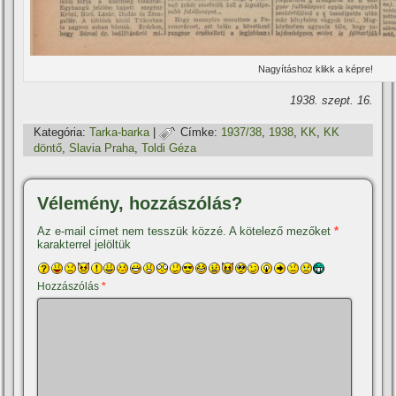
Nagyí­táshoz klikk a képre!
1938. szept. 16.
Kategória:
Tarka-barka
|
Címke:
1937/38
,
1938
,
KK
,
KK
döntő
,
Slavia Praha
,
Toldi Géza
Vélemény, hozzászólás?
Az e-mail címet nem tesszük közzé.
A kötelező mezőket
*
karakterrel jelöltük
Hozzászólás
*