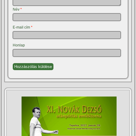
Név
*
E-mail cím
*
Honlap