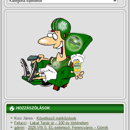
HOZZÁSZÓLÁSOK
Kiss János
-
Következő mérkőzések
Felucci
-
Lakat Tanár úr – 100 év történelem
admin
-
2026.VIII.5. EL-selejtező: Ferencváros – Górnik