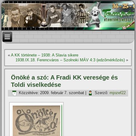
«
A KK története – 1938: A Slavia sikere
1938.IX.18. Ferencváros – Szolnoki MÁV 4:3 (edzőmérkőzés)
»
Önöké a szó: A Fradi KK veresége és
Toldi viselkedése
Közzétéve:
2009. február 7. szombat
|
Szerző:
mjozef22