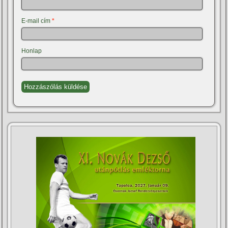
E-mail cím
*
Honlap