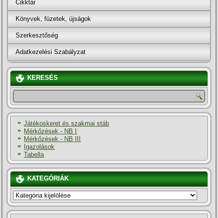
Cikktár
Könyvek, füzetek, újságok
Szerkesztőség
Adatkezelési Szabályzat
KERESÉS
Játékoskeret és szakmai stáb
Mérkőzések - NB I
Mérkőzések - NB III
Igazolások
Tabella
KATEGÓRIÁK
KATEGÓRIÁK