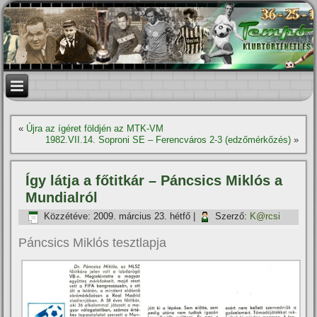
«
Újra az í­géret földjén az MTK-VM
1982.VII.14. Soproni SE – Ferencváros 2-3 (edzőmérkőzés)
»
Így látja a főtitkár – Páncsics Miklós a
Mundialról
Közzétéve:
2009. március 23. hétfő
|
Szerző:
K@rcsi
Páncsics Miklós tesztlapja