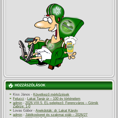
HOZZÁSZÓLÁSOK
Kiss János
-
Következő mérkőzések
Felucci
-
Lakat Tanár úr – 100 év történelem
admin
-
2026.VIII.5. EL-selejtező: Ferencváros – Górnik
Zabrze: 1-0
Lovas Gábor
-
Anekdoták: dr. Lakat Károly
admin
-
Játékoskeret és szakmai stáb – 2026/27