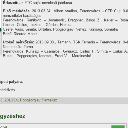
Érkezett:
az FTC saját nevelésű játékosa
Első mérkőzés:
2013.03.24., Albert stadion, Ferencváros – CFR Cluj: 0-0
nemzetközi barátságos
Ferencváros: Ranilovic – Jovanovic, Dragóner, Balog Z., Keller – Rósa
Lipcsei, Csilus, Lisztes – Gárdos, Hakola
Csere: Vass, Simita, Birtalan, Popgeorgiev, Nehéz, Kunsági, Somalia
Edző: Ricardo Moniz
Utolsó mérkőzés:
2013.09.08., Temerin, TSK Temerin – Ferencváros: 0-4
Nemzetközi Torna
Ferencváros: Kunsági – Csanálosi, Gyurácz, Csilus T., Simita – Csilus Á.
Busai – Popgeorgiev, Ionescu, Erdei V. – Marcinaskó
pett pályára.
 mérkőzés
13
,
2013/14
,
Popgeorgiev Pantelisz
egyzéshez
22:59