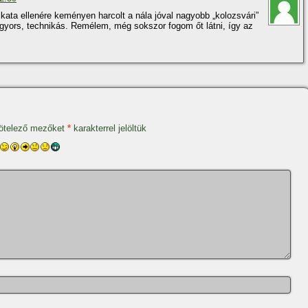
kata ellenére keményen harcolt a nála jóval nagyobb „kolozsvári”
gyors, technikás. Remélem, még sokszor fogom őt látni, í­gy az
ötelező mezőket
*
karakterrel jelöltük