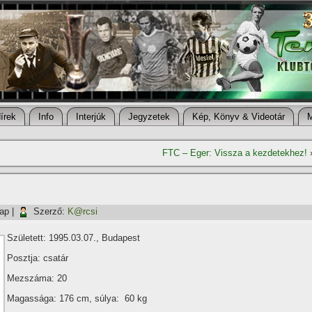
í­rek
Info
Interjúk
Jegyzetek
Kép, Könyv & Videotár
FTC – Eger: Vissza a kezdetekhez!
nap
|
Szerző:
K@rcsi
Született: 1995.03.07., Budapest
Posztja: csatár
Mezszáma: 20
Magassága: 176 cm, súlya: 60 kg