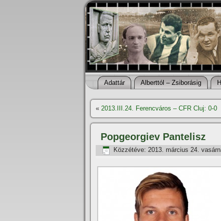
Adattár
Alberttól – Zsiborásig
H
«
2013.III.24. Ferencváros – CFR Cluj: 0-0
Popgeorgiev Pantelisz
Közzétéve:
2013. március 24. vasár