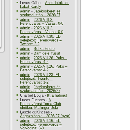
Lovas Gábor
-
Anekdoták: dr.
Lakat Károly
admin
-
Játékoskeret és
szakmai stáb – 2026/27
admin
-
2026.VIII.2.
Ferencváros – Vasas: 0-0
admin
-
2026.VIII.2.
Ferencváros – Vasas: 0-0
admin
-
2026.VII.30. EL-
selejtező: Ferencváros –
Twente: 2-2
admin
-
Botka Endre
admin
-
Bamidele Yusuf
admin
-
2026.VII.26. Paks –
Ferencváros: 4-2
admin
-
2026.VII.26. Paks –
Ferencváros: 4-2
admin
-
2026.VII.23. EL-
selejtező: Twente –
Ferencváros: 1-2
admin
-
Játékoskeret és
szakmai stáb – 2026/27
Charbel Bouja
-
Itt a háboru!
Lucas Fuentes
-
A
Ferencvárosi Torna Club
elnökei: Mailinger Béla
Laszlo dr.Kincses
-
Átigazolások – 2026/27 (nyár)
admin
-
2026.VII.16. EL-
selejtező: Ferencváros –
Vojvodina: 3-0