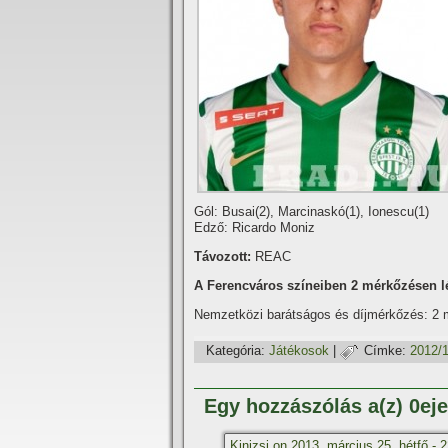
Gól: Busai(2), Marcinaskó(1), Ionescu(1)
Edző: Ricardo Moniz
Távozott:
REAC
A Ferencváros szí­neiben 2 mérkőzésen lé
Nemzetközi barátságos és dí­jmérkőzés: 2
Kategória:
Játékosok
|
Címke:
2012/
Egy hozzászólás a(z) 0ej
Kinizsi on
2013. március 25. hétfő - 