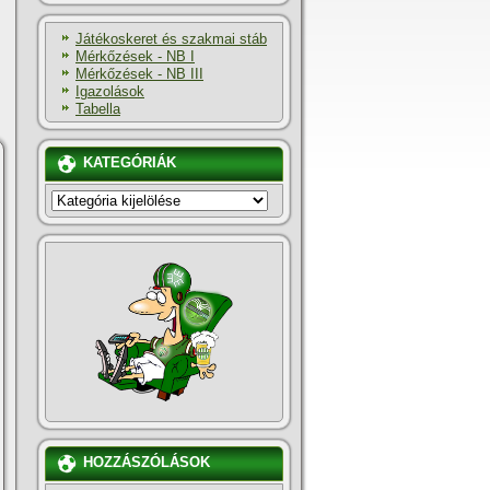
Játékoskeret és szakmai stáb
Mérkőzések - NB I
Mérkőzések - NB III
Igazolások
Tabella
KATEGÓRIÁK
KATEGÓRIÁK
HOZZÁSZÓLÁSOK