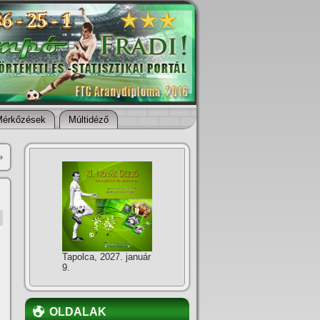
Mérkőzések
Múltidéző
»
Tapolca, 2027. január
9.
OLDALAK