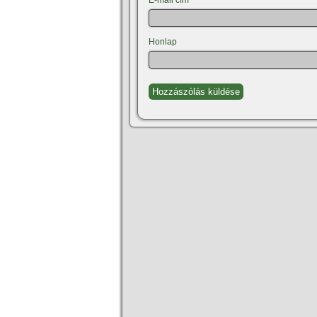
E-mail cím
*
Honlap