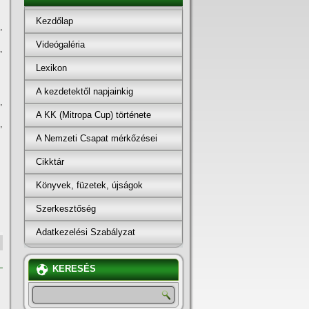
Kezdőlap
,
Videógaléria
,
Lexikon
A kezdetektől napjainkig
,
A KK (Mitropa Cup) története
,
A Nemzeti Csapat mérkőzései
Cikktár
Könyvek, füzetek, újságok
Szerkesztőség
Adatkezelési Szabályzat
KERESÉS