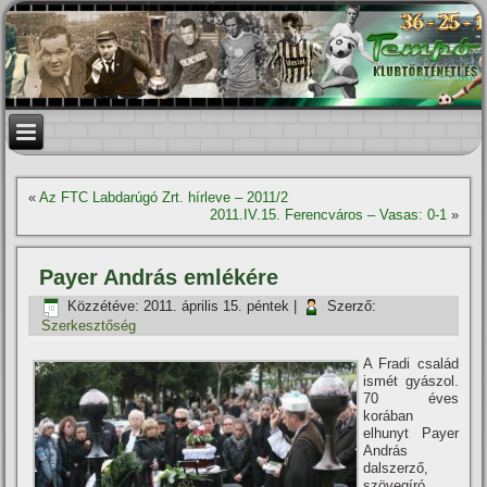
«
Az FTC Labdarúgó Zrt. hí­rleve – 2011/2
2011.IV.15. Ferencváros – Vasas: 0-1
»
Payer András emlékére
Közzétéve:
2011. április 15. péntek
|
Szerző:
Szerkesztőség
A Fradi család
ismét gyászol.
70 éves
korában
elhunyt Payer
András
dalszerző,
szövegí­ró,