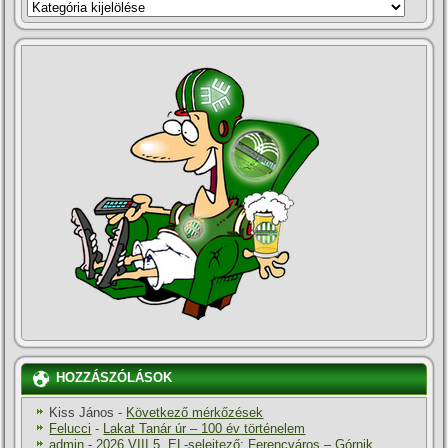
KATEGÓRIÁK
HOZZÁSZÓLÁSOK
Kiss János
-
Következő mérkőzések
Felucci
-
Lakat Tanár úr – 100 év történelem
admin
-
2026.VIII.5. EL-selejtező: Ferencváros – Górnik