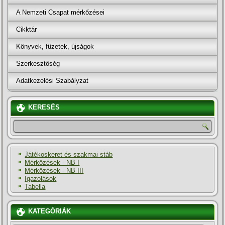
A Nemzeti Csapat mérkőzései
Cikktár
Könyvek, füzetek, újságok
Szerkesztőség
Adatkezelési Szabályzat
KERESÉS
Játékoskeret és szakmai stáb
Mérkőzések - NB I
Mérkőzések - NB III
Igazolások
Tabella
KATEGÓRIÁK