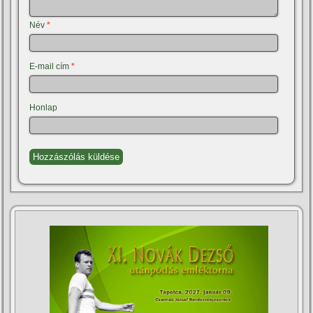
Név
*
E-mail cím
*
Honlap