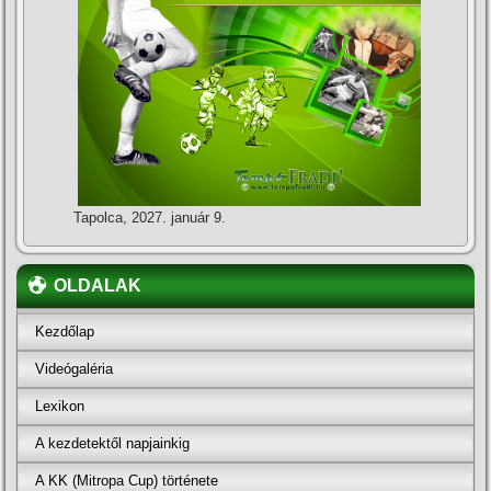
Tapolca, 2027. január 9.
OLDALAK
Kezdőlap
Videógaléria
Lexikon
A kezdetektől napjainkig
A KK (Mitropa Cup) története