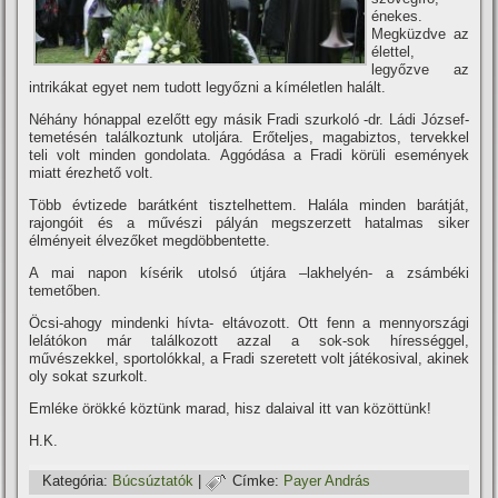
énekes.
Megküzdve az
élettel,
legyőzve az
intrikákat egyet nem tudott legyőzni a kí­méletlen halált.
Néhány hónappal ezelőtt egy másik Fradi szurkoló -dr. Ládi József-
temetésén találkoztunk utoljára. Erőteljes, magabiztos, tervekkel
teli volt minden gondolata. Aggódása a Fradi körüli események
miatt érezhető volt.
Több évtizede barátként tisztelhettem. Halála minden barátját,
rajongóit és a művészi pályán megszerzett hatalmas siker
élményeit élvezőket megdöbbentette.
A mai napon kí­sérik utolsó útjára –lakhelyén- a zsámbéki
temetőben.
Öcsi-ahogy mindenki hí­vta- eltávozott. Ott fenn a mennyországi
lelátókon már találkozott azzal a sok-sok hí­rességgel,
művészekkel, sportolókkal, a Fradi szeretett volt játékosival, akinek
oly sokat szurkolt.
Emléke örökké köztünk marad, hisz dalaival itt van közöttünk!
H.K.
Kategória:
Búcsúztatók
|
Címke:
Payer András