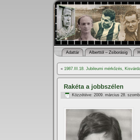
Adattár
Alberttól – Zsiborásig
H
«
1987.III.18. Jubileumi mérkőzés, Kisvárd
Rakéta a jobbszélen
Közzétéve:
2009. március 28. szomb