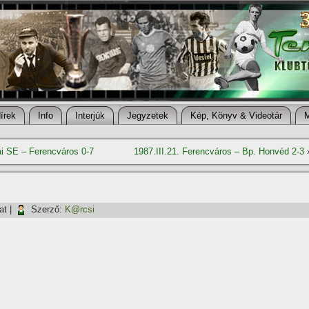
í­rek
Info
Interjúk
Jegyzetek
Kép, Könyv & Videotár
ai SE – Ferencváros 0-7
1987.III.21. Ferencváros – Bp. Honvéd 2-3
at
|
Szerző:
K@rcsi