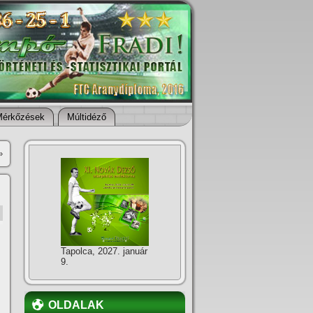
Mérkőzések
Múltidéző
»
Tapolca, 2027. január
9.
OLDALAK