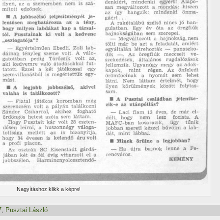
Nagyí­táshoz klikk a képre!
7
,
Pusztai László