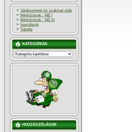
Játékoskeret és szakmai stáb
Mérkőzések - NB I
Mérkőzések - NB III
Igazolások
Tabella
KATEGÓRIÁK
KATEGÓRIÁK
HOZZÁSZÓLÁSOK