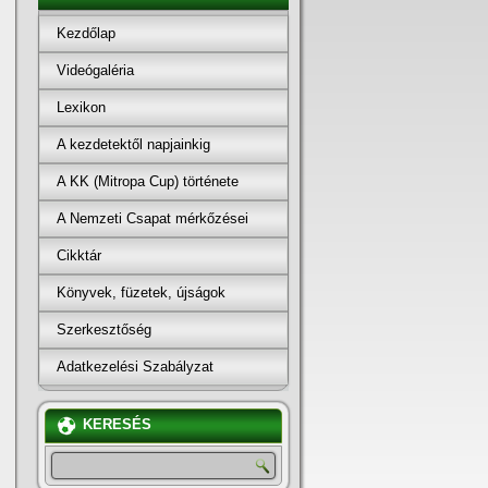
Kezdőlap
Videógaléria
Lexikon
A kezdetektől napjainkig
A KK (Mitropa Cup) története
A Nemzeti Csapat mérkőzései
Cikktár
Könyvek, füzetek, újságok
Szerkesztőség
Adatkezelési Szabályzat
KERESÉS