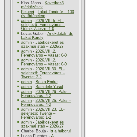
Kiss János
-
Következő
mérkőzések
Felucci
-
Lakat Tanár úr – 100
év történelem
admin
-
2026.VIII.5. EL-
selejtező: Ferencváros –
Górnik Zabrze: 1-0
Lovas Gábor
-
Anekdoták: dr.
Lakat Károly
admin
-
Játékoskeret és
szakmai stáb – 2026/27
admin
-
2026.VIII.2.
Ferencváros – Vasas: 0-0
admin
-
2026.VIII.2.
Ferencváros – Vasas: 0-0
admin
-
2026.VII.30. EL-
selejtező: Ferencváros –
Twente: 2-2
admin
-
Botka Endre
admin
-
Bamidele Yusuf
admin
-
2026.VII.26. Paks –
Ferencváros: 4-2
admin
-
2026.VII.26. Paks –
Ferencváros: 4-2
admin
-
2026.VII.23. EL-
selejtező: Twente –
Ferencváros: 1-2
admin
-
Játékoskeret és
szakmai stáb – 2026/27
Charbel Bouja
-
Itt a háboru!
Lucas Fuentes
-
A