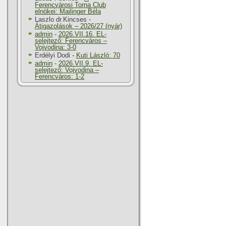
Ferencvárosi Torna Club
elnökei: Mailinger Béla
Laszlo dr.Kincses
-
Átigazolások – 2026/27 (nyár)
admin
-
2026.VII.16. EL-
selejtező: Ferencváros –
Vojvodina: 3-0
Erdélyi Dodi
-
Kuti László: 70
admin
-
2026.VII.9. EL-
selejtező: Vojvodina –
Ferencváros: 1-2