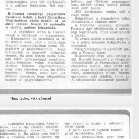
Nagyí­táshoz klikk a képre!