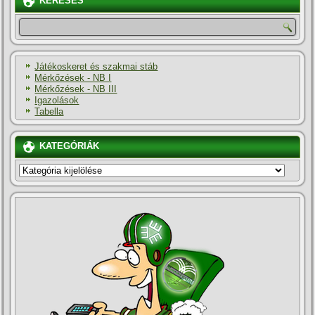
KERESÉS
Játékoskeret és szakmai stáb
Mérkőzések - NB I
Mérkőzések - NB III
Igazolások
Tabella
KATEGÓRIÁK
KATEGÓRIÁK