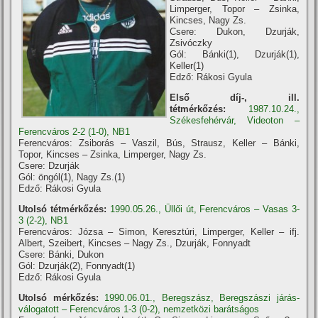
Limperger, Topor – Zsinka,
Kincses, Nagy Zs.
Csere: Dukon, Dzurják,
Zsivóczky
Gól: Bánki(1), Dzurják(1),
Keller(1)
Edző: Rákosi Gyula
Első díj-, ill.
tétmérkőzés:
1987.10.24.,
Székesfehérvár, Videoton –
Ferencváros 2-2 (1-0), NB1
Ferencváros: Zsiborás – Vaszil, Bús, Strausz, Keller – Bánki,
Topor, Kincses – Zsinka, Limperger, Nagy Zs.
Csere: Dzurják
Gól: öngól(1), Nagy Zs.(1)
Edző: Rákosi Gyula
Utolsó tétmérkőzés:
1990.05.26., Üllői út, Ferencváros – Vasas 3-
3 (2-2), NB1
Ferencváros: Józsa – Simon, Keresztúri, Limperger, Keller – ifj.
Albert, Szeibert, Kincses – Nagy Zs., Dzurják, Fonnyadt
Csere: Bánki, Dukon
Gól: Dzurják(2), Fonnyadt(1)
Edző: Rákosi Gyula
Utolsó mérkőzés:
1990.06.01., Beregszász, Beregszászi járás-
válogatott – Ferencváros 1-3 (0-2), nemzetközi barátságos