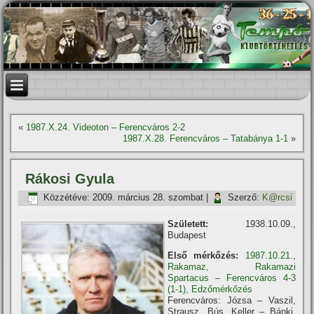
«
1987.X.24. Videoton – Ferencváros 2-2
1987.X.28. Ferencváros – Tatabánya 1-1
»
Rákosi Gyula
Közzétéve:
2009. március 28. szombat
|
Szerző:
K@rcsi
Született:
1938.10.09.,
Budapest
Első mérkőzés:
1987.10.21.,
Rakamaz, Rakamazi
Spartacus – Ferencváros 4-3
(1-1), Edzőmérkőzés
Ferencváros: Józsa – Vaszil,
Strausz, Bús, Keller – Bánki,