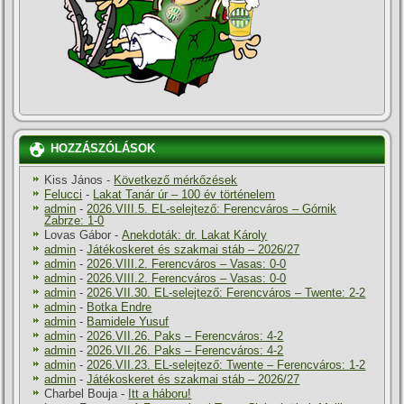
HOZZÁSZÓLÁSOK
Kiss János
-
Következő mérkőzések
Felucci
-
Lakat Tanár úr – 100 év történelem
admin
-
2026.VIII.5. EL-selejtező: Ferencváros – Górnik
Zabrze: 1-0
Lovas Gábor
-
Anekdoták: dr. Lakat Károly
admin
-
Játékoskeret és szakmai stáb – 2026/27
admin
-
2026.VIII.2. Ferencváros – Vasas: 0-0
admin
-
2026.VIII.2. Ferencváros – Vasas: 0-0
admin
-
2026.VII.30. EL-selejtező: Ferencváros – Twente: 2-2
admin
-
Botka Endre
admin
-
Bamidele Yusuf
admin
-
2026.VII.26. Paks – Ferencváros: 4-2
admin
-
2026.VII.26. Paks – Ferencváros: 4-2
admin
-
2026.VII.23. EL-selejtező: Twente – Ferencváros: 1-2
admin
-
Játékoskeret és szakmai stáb – 2026/27
Charbel Bouja
-
Itt a háboru!