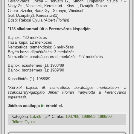
Ferencváros: Józsa – Horváth G., Simon, Limperger, Szűcs ? –
Nagy Zs., Vanicsek, Keresztúri – Kiss I., Dzurják, Dukon
Csere: Szeiler, Rácz Gy., Szanyó, Windisch
Gól: Dzurják(2), Keresztúri(1)
Edző: Rákosi Gyula
(Albert Flórián)
*128 alkalommal ült a Ferencváros kispadján.
Bajnoki: *80 mérkőzés
Hazai kupa: 12 mérkőzés
Nemzetközi tétmérkőzés: 6 mérkőzés
Egyéb hazai dí­jmérkőzés: 3 mérkőzés
Nemzetközi barátságos és dí­jmérkőzés: *27 mérkőzés
Bajnoki ezüstérmes (1): 1988/89
Bajnoki bronzérmes (1): 1989/90
Kupadöntős (1): 1988/89
*Két-két bajnoki ill. nemzetközi barátságos mérkőzésen, a
szakosztály-igazgató Albert Flórián irányí­totta a Ferencváros
együttesét.
Játékos adatlapja
itt
érhető el.
Kategória:
Edzők
|
Címke:
1987/88
,
1988/89
,
1989/90
,
Rákosi Gyula