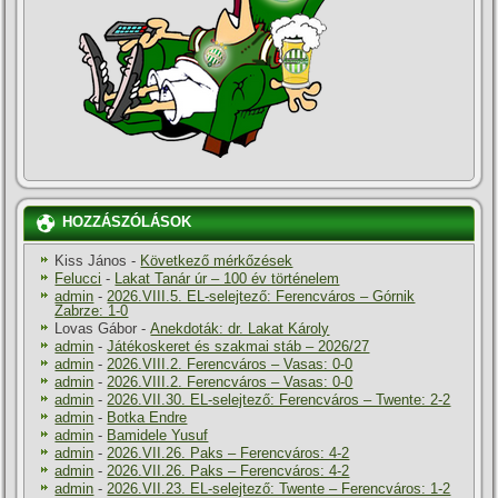
HOZZÁSZÓLÁSOK
Kiss János
-
Következő mérkőzések
Felucci
-
Lakat Tanár úr – 100 év történelem
admin
-
2026.VIII.5. EL-selejtező: Ferencváros – Górnik
Zabrze: 1-0
Lovas Gábor
-
Anekdoták: dr. Lakat Károly
admin
-
Játékoskeret és szakmai stáb – 2026/27
admin
-
2026.VIII.2. Ferencváros – Vasas: 0-0
admin
-
2026.VIII.2. Ferencváros – Vasas: 0-0
admin
-
2026.VII.30. EL-selejtező: Ferencváros – Twente: 2-2
admin
-
Botka Endre
admin
-
Bamidele Yusuf
admin
-
2026.VII.26. Paks – Ferencváros: 4-2
admin
-
2026.VII.26. Paks – Ferencváros: 4-2
admin
-
2026.VII.23. EL-selejtező: Twente – Ferencváros: 1-2