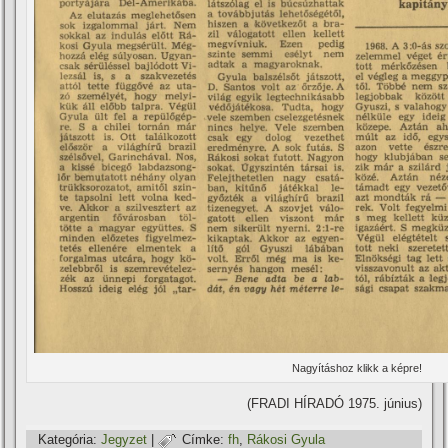
Nagyí­táshoz klikk a képre!
(FRADI HÍRADÓ 1975. június)
Kategória:
Jegyzet
|
Címke:
fh
,
Rákosi Gyula