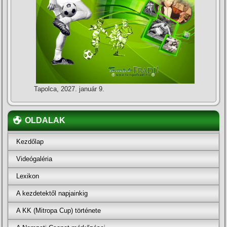
Tapolca, 2027. január 9.
OLDALAK
Kezdőlap
Videógaléria
Lexikon
A kezdetektől napjainkig
A KK (Mitropa Cup) története