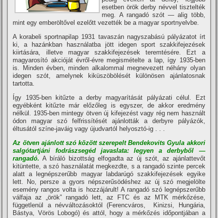
esetben örök derby névvel tisztelték
meg. A rangadó szót — alig több,
mint egy emberöltővel ezelőtt vezették be a magyar sportnyelvbe.
A korabeli sportnapilap 1931 tavaszán nagyszabású pályázatot í­rt
ki, a hazánkban használatba jött idegen sport szakkifejezések
kiirtására, illetve magyar szakkifejezések teremtésére. Ezt a
magyarosí­tó akcióját évről-évre megismételte a lap, í­gy 1935-ben
is. Minden évben, minden alkalommal megnevezett néhány olyan
idegen szót, amelynek kiküszöbölését különösen ajánlatosnak
tartotta.
Így 1935-ben kitűzte a derby magyarí­tását pályázati célul. Ezt
egyébként kitűzte már előzőleg is egyszer, de akkor eredmény
nélkül. 1935-ben mintegy ötven új kifejezést vagy rég nem használt
ódon magyar szó felfrissí­tését ajánlották a derbyre pályázók,
éltusától szí­ne-javáig vagy újudvartól helyosztó-ig . . .
Az ötven ajánlott szó között szerepelt Bendekovits Gyula akkori
salgótartjáni fodrászsegéd javaslata: legyen a derbyből —
rangadó.
A bí­ráló bizottság elfogadta az új szót, az ajánlattevőt
kitüntette, a szó használatát megkezdte, s a rangadó szinte percek
alatt a legnépszerűbb magyar labdarúgó szakkifejezések egyike
lett. No, persze a gyors népszerűsödéshez az új szó megjelölte
esemény rangos volta is hozzájárult! A rangadó szó legnépszerűbb
válfaja az „örök” rangadó lett, az FTC és az MTK mérkőzése,
függetlenül a névváltozásoktól (Ferencváros, Kinizsi, Hungária,
Bástya, Vörös Lobogó) és attól, hogy a mérkőzés időpontjában a