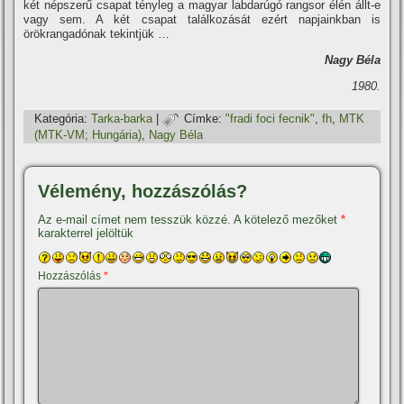
két népszerű csapat tényleg a magyar labdarúgó rangsor élén állt-e
vagy sem. A két csapat találkozását ezért napjainkban is
örökrangadónak tekintjük …
Nagy Béla
1980.
Kategória:
Tarka-barka
|
Címke:
"fradi foci fecnik"
,
fh
,
MTK
(MTK-VM; Hungária)
,
Nagy Béla
Vélemény, hozzászólás?
Az e-mail címet nem tesszük közzé.
A kötelező mezőket
*
karakterrel jelöltük
Hozzászólás
*