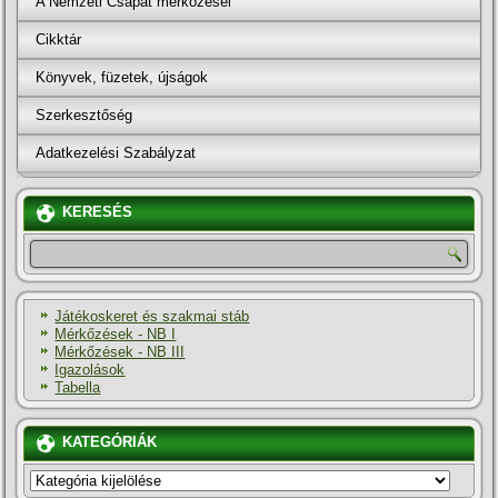
A Nemzeti Csapat mérkőzései
Cikktár
Könyvek, füzetek, újságok
Szerkesztőség
Adatkezelési Szabályzat
KERESÉS
Játékoskeret és szakmai stáb
Mérkőzések - NB I
Mérkőzések - NB III
Igazolások
Tabella
KATEGÓRIÁK
KATEGÓRIÁK