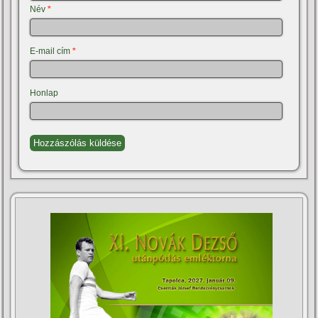
Név
*
E-mail cím
*
Honlap