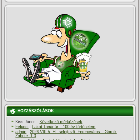
HOZZÁSZÓLÁSOK
Kiss János
-
Következő mérkőzések
Felucci
-
Lakat Tanár úr – 100 év történelem
admin
-
2026.VIII.5. EL-selejtező: Ferencváros – Górnik
Zabrze: 1-0