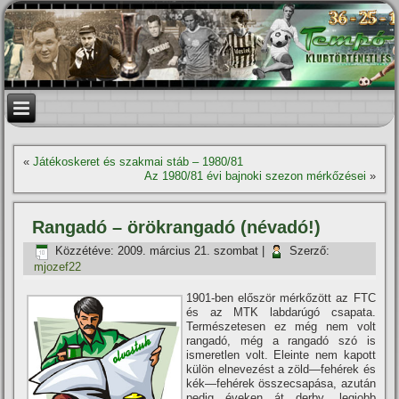
«
Játékoskeret és szakmai stáb – 1980/81
Az 1980/81 évi bajnoki szezon mérkőzései
»
Rangadó – örökrangadó (névadó!)
Közzétéve:
2009. március 21. szombat
|
Szerző:
mjozef22
1901-ben először mérkőzött az FTC
és az MTK labdarúgó csapata.
Természetesen ez még nem volt
rangadó, még a rangadó szó is
ismeretlen volt. Eleinte nem kapott
külön elnevezést a zöld—fehérek és
kék—fehérek összecsapása, azután
pedig éveken át derby, legjobb