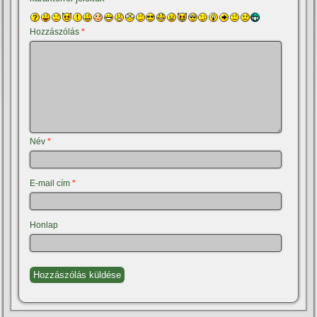
Hozzászólás
*
Név
*
E-mail cím
*
Honlap