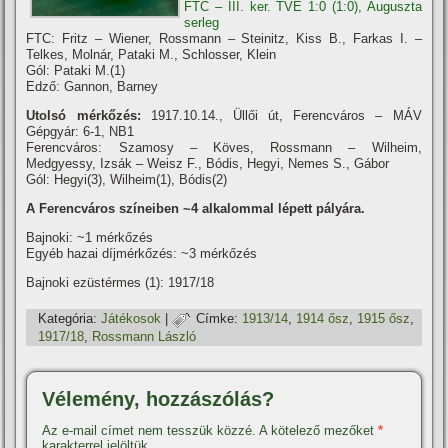
FTC – III. ker. TVE 1:0 (1:0), Auguszta
serleg
FTC: Fritz – Wiener, Rossmann – Steinitz, Kiss B., Farkas I. –
Telkes, Molnár, Pataki M., Schlosser, Klein
Gól: Pataki M.(1)
Edző: Gannon, Barney
Utolsó mérkőzés:
1917.10.14., Üllői út, Ferencváros – MÁV
Gépgyár: 6-1, NB1
Ferencváros: Szamosy – Köves, Rossmann – Wilheim,
Medgyessy, Izsák – Weisz F., Bódis, Hegyi, Nemes S., Gábor
Gól: Hegyi(3), Wilheim(1), Bódis(2)
A Ferencváros szí­neiben ~4 alkalommal lépett pályára.
Bajnoki: ~1 mérkőzés
Egyéb hazai dí­jmérkőzés: ~3 mérkőzés
Bajnoki ezüstérmes (1): 1917/18
Kategória:
Játékosok
|
Címke:
1913/14
,
1914 ősz
,
1915 ősz
,
1917/18
,
Rossmann László
Vélemény, hozzászólás?
Az e-mail címet nem tesszük közzé.
A kötelező mezőket
*
karakterrel jelöltük