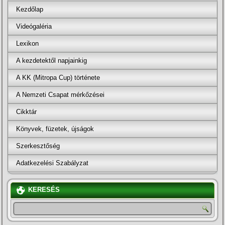
Kezdőlap
Videógaléria
Lexikon
A kezdetektől napjainkig
A KK (Mitropa Cup) története
A Nemzeti Csapat mérkőzései
Cikktár
Könyvek, füzetek, újságok
Szerkesztőség
Adatkezelési Szabályzat
KERESÉS