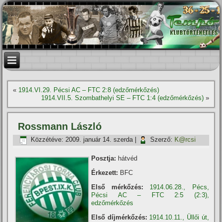
«
1914.VI.29. Pécsi AC – FTC 2:8 (edzőmérkőzés)
1914.VII.5. Szombathelyi SE – FTC 1:4 (edzőmérkőzés)
»
Rossmann László
Közzétéve:
2009. január 14. szerda
|
Szerző:
K@rcsi
Posztja:
hátvéd
Érkezett:
BFC
Első mérkőzés:
1914.06.28., Pécs,
Pécsi AC – FTC 2:5 (2:3),
edzőmérkőzés
Első dí­jmérkőzés:
1914.10.11., Üllői út,