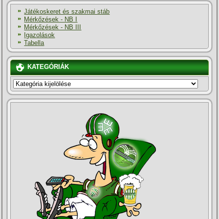
Játékoskeret és szakmai stáb
Mérkőzések - NB I
Mérkőzések - NB III
Igazolások
Tabella
KATEGÓRIÁK
KATEGÓRIÁK