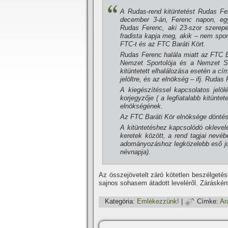
A Rudas-rend kitüntetést Rudas Fer
december 3-án, Ferenc napon, egy
Rudas Ferenc, aki 23-szor szerepe
fradista kapja meg, akik – nem spor
FTC-t és az FTC Baráti Kört.
Rudas Ferenc halála miatt az FTC Ba
Nemzet Sportolója és a Nemzet Sz
kitüntetett elhalálozása esetén a cí­
jelöltre, és az elnökség – ifj. Rudas
A kiegészí­téssel kapcsolatos jelö
korjegyzője ( a legfiatalabb kitünte
elnökségének.
Az FTC Baráti Kör elnöksége döntéséről
A kitüntetéshez kapcsolódó oklevele
keretek között, a rend tagjai nevé
adományozáshoz legközelebb eső jú
névnapja).
Az összejövetelt záró kötetlen beszélgetés
sajnos sohasem átadott leveléről. Záráskén
Kategória:
Emlékezzünk!
|
Címke:
Ar