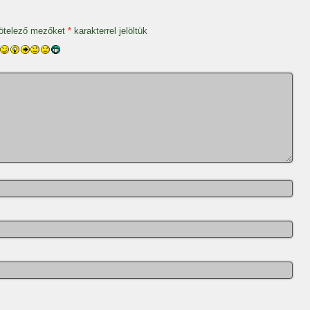
ötelező mezőket
*
karakterrel jelöltük