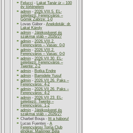
Felucci
-
Lakat Tanár úr – 100
év történelem
admin
-
2026.VIII.5. EL-
selejtező: Ferencváros –
Górnik Zabrze: 1-0
Lovas Gábor
-
Anekdoták: dr.
Lakat Károly
admin
-
Játékoskeret és
szakmai stáb – 2026/27
admin
-
2026.VIII.2.
Ferencváros – Vasas: 0-0
admin
-
2026.VIII.2.
Ferencváros – Vasas: 0-0
admin
-
2026.VII.30. EL-
selejtező: Ferencváros –
Twente: 2-2
admin
-
Botka Endre
admin
-
Bamidele Yusuf
admin
-
2026.VII.26. Paks –
Ferencváros: 4-2
admin
-
2026.VII.26. Paks –
Ferencváros: 4-2
admin
-
2026.VII.23. EL-
selejtező: Twente –
Ferencváros: 1-2
admin
-
Játékoskeret és
szakmai stáb – 2026/27
Charbel Bouja
-
Itt a háboru!
Lucas Fuentes
-
A
Ferencvárosi Torna Club
elnökei: Mailinger Béla