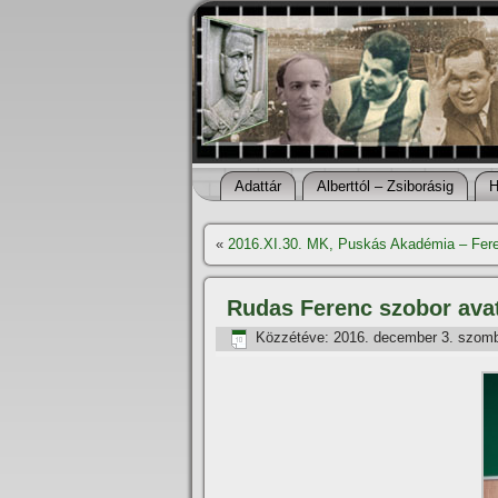
Adattár
Alberttól – Zsiborásig
H
«
2016.XI.30. MK, Puskás Akadémia – Fere
Rudas Ferenc szobor ava
Közzétéve:
2016. december 3. szom