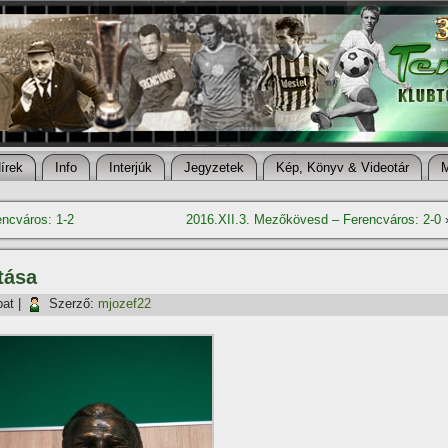
í­rek
Info
Interjúk
Jegyzetek
Kép, Könyv & Videotár
ncváros: 1-2
2016.XII.3. Mezőkövesd – Ferencváros: 2-0
tása
bat
|
Szerző:
mjozef22