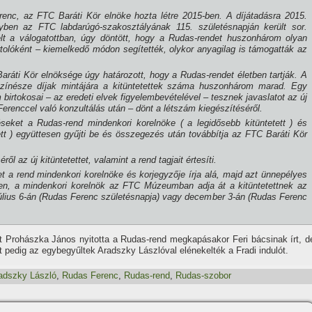
enc, az FTC Baráti Kör elnöke hozta létre 2015-ben. A dí­játadásra 2015.
ben az FTC labdarúgó-szakosztályának 115. születésnapján került sor.
lt a válogatottban, úgy döntött, hogy a Rudas-rendet huszonhárom olyan
tolóként – kiemelkedő módon segí­tették, olykor anyagilag is támogatták az
ráti Kör elnöksége úgy határozott, hogy a Rudas-rendet életben tartják. A
í­nésze dí­jak mintájára a kitüntetettek száma huszonhárom marad. Egy
m birtokosai – az eredeti elvek figyelembevételével – tesznek javaslatot az új
 Ferenccel való konzultálás után – dönt a létszám kiegészí­téséről.
léseket a Rudas-rend mindenkori korelnöke ( a legidősebb kitüntetett ) és
tett ) együttesen gyűjti be és összegezés után továbbí­tja az FTC Baráti Kör
 az új kitüntetettet, valamint a rend tagjait értesí­ti.
t a rend mindenkori korelnöke és korjegyzője í­rja alá, majd azt ünnepélyes
ben, a mindenkori korelnök az FTC Múzeumban adja át a kitüntetettnek az
lius 6-án (Rudas Ferenc születésnapja) vagy december 3-án (Rudas Ferenc
t Prohászka János nyitotta a Rudas-rend megkapásakor Feri bácsinak í­rt, d
t pedig az egybegyűltek Aradszky Lászlóval elénekelték a Fradi indulót.
adszky László
,
Rudas Ferenc
,
Rudas-rend
,
Rudas-szobor