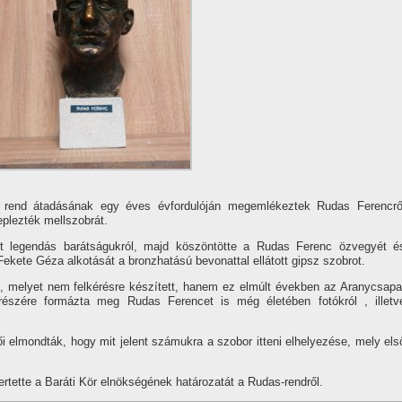
a rend átadásának egy éves évfordulóján megemlékeztek Rudas Ferencrő
eplezték mellszobrát.
lt legendás barátságukról, majd köszöntötte a Rudas Ferenc özvegyét é
ekete Géza alkotását a bronzhatású bevonattal ellátott gipsz szobrot.
, melyet nem felkérésre készí­tett, hanem ez elmúlt években az Aranycsapa
részére formázta meg Rudas Ferencet is még életében fotókról , illetv
 elmondták, hogy mit jelent számukra a szobor itteni elhelyezése, mely els
tette a Baráti Kör elnökségének határozatát a Rudas-rendről.