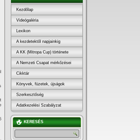
Kezdőlap
Videógaléria
Lexikon
A kezdetektől napjainkig
A KK (Mitropa Cup) története
A Nemzeti Csapat mérkőzései
l
Cikktár
Könyvek, füzetek, újságok
s
Szerkesztőség
t
e
Adatkezelési Szabályzat
ő
KERESÉS