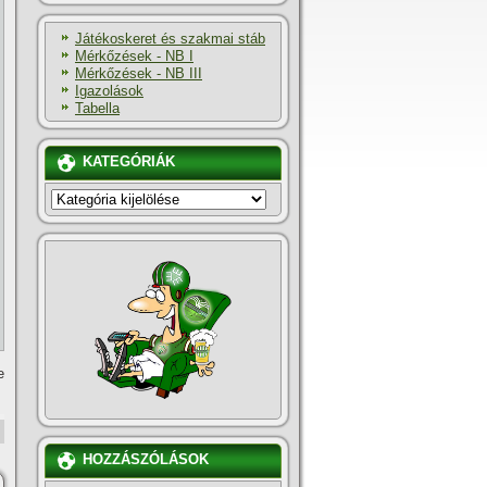
Játékoskeret és szakmai stáb
Mérkőzések - NB I
Mérkőzések - NB III
Igazolások
Tabella
KATEGÓRIÁK
KATEGÓRIÁK
e
HOZZÁSZÓLÁSOK