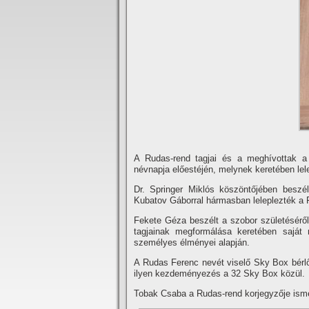
A Rudas-rend tagjai és a meghí­vottak 
névnapja előestéjén, melynek keretében lel
Dr. Springer Miklós köszöntőjében beszé
Kubatov Gáborral hármasban leleplezték a F
Fekete Géza beszélt a szobor születéséről
tagjainak megformálása keretében saját 
személyes élményei alapján.
A Rudas Ferenc nevét viselő Sky Box bérlői
ilyen kezdeményezés a 32 Sky Box közül.
Tobak Csaba a Rudas-rend korjegyzője ismer