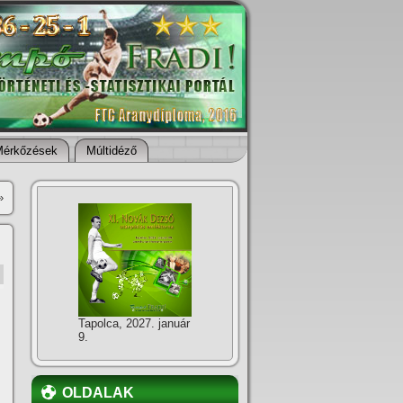
Mérkőzések
Múltidéző
»
Tapolca, 2027. január
9.
OLDALAK