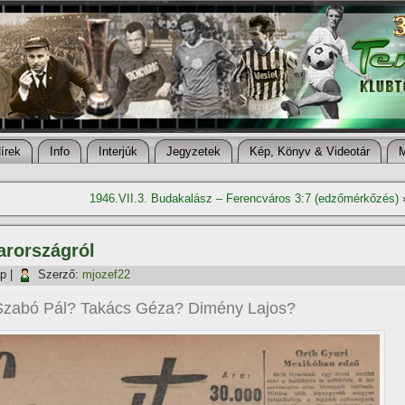
í­rek
Info
Interjúk
Jegyzetek
Kép, Könyv & Videotár
1946.VII.3. Budakalász – Ferencváros 3:7 (edzőmérkőzés)
arországról
ap
|
Szerző:
mjozef22
 Szabó Pál? Takács Géza? Dimény Lajos?