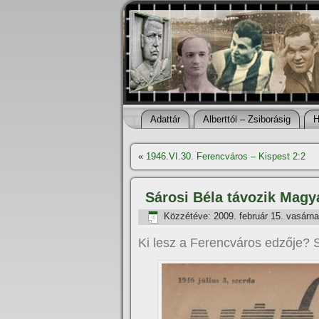
Adattár
Alberttól – Zsiborásig
H
«
1946.VI.30. Ferencváros – Kispest 2:2
Sárosi Béla távozik Magy
Közzétéve:
2009. február 15. vasárn
Ki lesz a Ferencváros edzője?