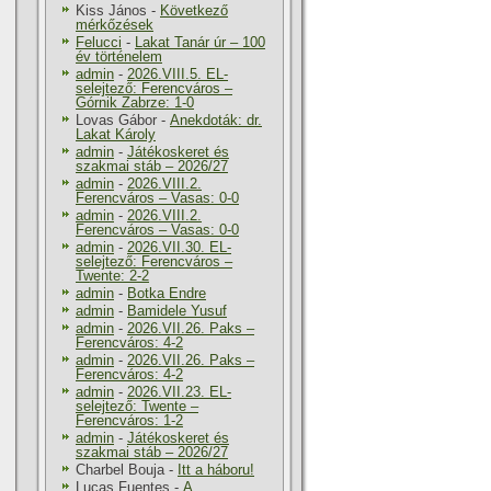
Kiss János
-
Következő
mérkőzések
Felucci
-
Lakat Tanár úr – 100
év történelem
admin
-
2026.VIII.5. EL-
selejtező: Ferencváros –
Górnik Zabrze: 1-0
Lovas Gábor
-
Anekdoták: dr.
Lakat Károly
admin
-
Játékoskeret és
szakmai stáb – 2026/27
admin
-
2026.VIII.2.
Ferencváros – Vasas: 0-0
admin
-
2026.VIII.2.
Ferencváros – Vasas: 0-0
admin
-
2026.VII.30. EL-
selejtező: Ferencváros –
Twente: 2-2
admin
-
Botka Endre
admin
-
Bamidele Yusuf
admin
-
2026.VII.26. Paks –
Ferencváros: 4-2
admin
-
2026.VII.26. Paks –
Ferencváros: 4-2
admin
-
2026.VII.23. EL-
selejtező: Twente –
Ferencváros: 1-2
admin
-
Játékoskeret és
szakmai stáb – 2026/27
Charbel Bouja
-
Itt a háboru!
Lucas Fuentes
-
A