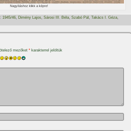
Nagyí­táshoz klikk a képre!
:
1945/46
,
Dimény Lajos
,
Sárosi III. Béla
,
Szabó Pál
,
Takács I. Géza
,
ötelező mezőket
*
karakterrel jelöltük