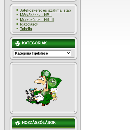
Játékoskeret és szakmai stáb
Mérkőzések - NB I
Mérkőzések - NB III
Igazolások
Tabella
KATEGÓRIÁK
KATEGÓRIÁK
HOZZÁSZÓLÁSOK