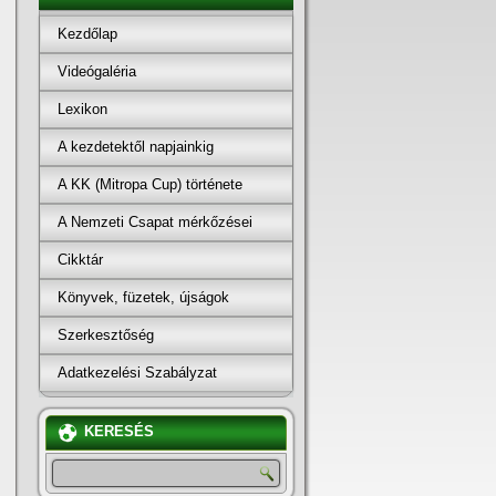
Kezdőlap
Videógaléria
Lexikon
A kezdetektől napjainkig
A KK (Mitropa Cup) története
A Nemzeti Csapat mérkőzései
Cikktár
Könyvek, füzetek, újságok
Szerkesztőség
Adatkezelési Szabályzat
KERESÉS