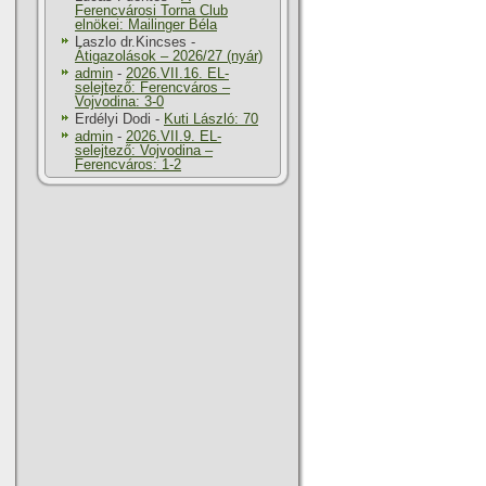
Ferencvárosi Torna Club
elnökei: Mailinger Béla
Laszlo dr.Kincses
-
Átigazolások – 2026/27 (nyár)
admin
-
2026.VII.16. EL-
selejtező: Ferencváros –
Vojvodina: 3-0
Erdélyi Dodi
-
Kuti László: 70
admin
-
2026.VII.9. EL-
selejtező: Vojvodina –
Ferencváros: 1-2