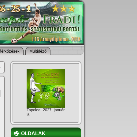
Mérkőzések
Múltidéző
»
Tapolca, 2027. január
9.
OLDALAK