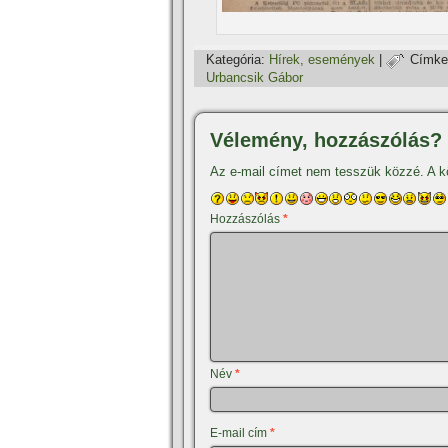
Kategória:
Hí­rek, események
|
Címke
Urbancsik Gábor
Vélemény, hozzászólás?
Az e-mail címet nem tesszük közzé.
A k
Hozzászólás
*
Név
*
E-mail cím
*