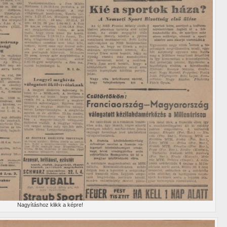
Nagyí­táshoz klikk a képre!