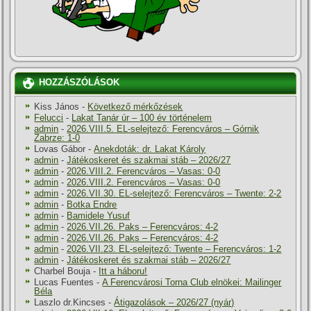
HOZZÁSZÓLÁSOK
Kiss János
-
Következő mérkőzések
Felucci
-
Lakat Tanár úr – 100 év történelem
admin
-
2026.VIII.5. EL-selejtező: Ferencváros – Górnik
Zabrze: 1-0
Lovas Gábor
-
Anekdoták: dr. Lakat Károly
admin
-
Játékoskeret és szakmai stáb – 2026/27
admin
-
2026.VIII.2. Ferencváros – Vasas: 0-0
admin
-
2026.VIII.2. Ferencváros – Vasas: 0-0
admin
-
2026.VII.30. EL-selejtező: Ferencváros – Twente: 2-2
admin
-
Botka Endre
admin
-
Bamidele Yusuf
admin
-
2026.VII.26. Paks – Ferencváros: 4-2
admin
-
2026.VII.26. Paks – Ferencváros: 4-2
admin
-
2026.VII.23. EL-selejtező: Twente – Ferencváros: 1-2
admin
-
Játékoskeret és szakmai stáb – 2026/27
Charbel Bouja
-
Itt a háboru!
Lucas Fuentes
-
A Ferencvárosi Torna Club elnökei: Mailinger
Béla
Laszlo dr.Kincses
-
Átigazolások – 2026/27 (nyár)