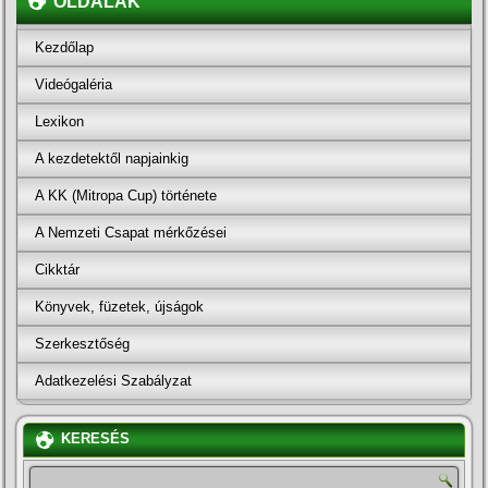
OLDALAK
Kezdőlap
Videógaléria
Lexikon
A kezdetektől napjainkig
A KK (Mitropa Cup) története
A Nemzeti Csapat mérkőzései
Cikktár
Könyvek, füzetek, újságok
Szerkesztőség
Adatkezelési Szabályzat
KERESÉS