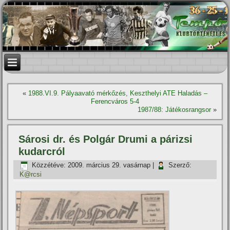
«
1988.VI.9. Pályaavató mérkőzés, Keszthelyi ATE Haladás –
Ferencváros 5-4
1987/88: Játékosrangsor
»
Sárosi dr. és Polgár Drumi a párizsi
kudarcról
Közzétéve:
2009. március 29. vasárnap
|
Szerző:
K@rcsi