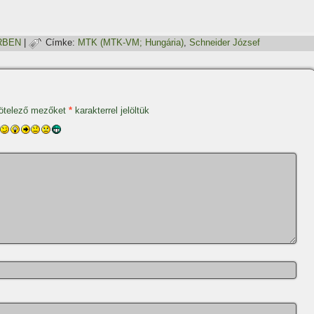
RBEN
|
Címke:
MTK (MTK-VM; Hungária)
,
Schneider József
ötelező mezőket
*
karakterrel jelöltük