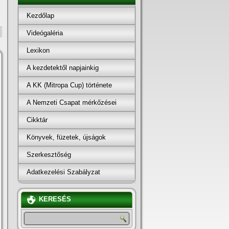
Kezdőlap
Videógaléria
Lexikon
A kezdetektől napjainkig
A KK (Mitropa Cup) története
A Nemzeti Csapat mérkőzései
Cikktár
Könyvek, füzetek, újságok
Szerkesztőség
Adatkezelési Szabályzat
KERESÉS