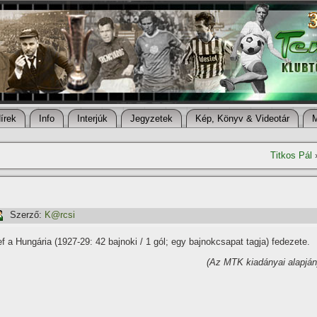
í­rek
Info
Interjúk
Jegyzetek
Kép, Könyv & Videotár
Titkos Pál
Szerző:
K@rcsi
 a Hungária (1927-29: 42 bajnoki / 1 gól; egy bajnokcsapat tagja) fedezete.
(Az MTK kiadányai alapján