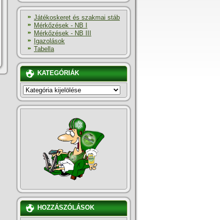
Játékoskeret és szakmai stáb
Mérkőzések - NB I
Mérkőzések - NB III
Igazolások
Tabella
KATEGÓRIÁK
KATEGÓRIÁK
HOZZÁSZÓLÁSOK