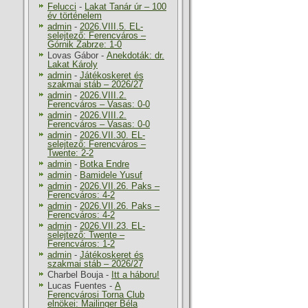
Felucci
-
Lakat Tanár úr – 100
év történelem
admin
-
2026.VIII.5. EL-
selejtező: Ferencváros –
Górnik Zabrze: 1-0
Lovas Gábor
-
Anekdoták: dr.
Lakat Károly
admin
-
Játékoskeret és
szakmai stáb – 2026/27
admin
-
2026.VIII.2.
Ferencváros – Vasas: 0-0
admin
-
2026.VIII.2.
Ferencváros – Vasas: 0-0
admin
-
2026.VII.30. EL-
selejtező: Ferencváros –
Twente: 2-2
admin
-
Botka Endre
admin
-
Bamidele Yusuf
admin
-
2026.VII.26. Paks –
Ferencváros: 4-2
admin
-
2026.VII.26. Paks –
Ferencváros: 4-2
admin
-
2026.VII.23. EL-
selejtező: Twente –
Ferencváros: 1-2
admin
-
Játékoskeret és
szakmai stáb – 2026/27
Charbel Bouja
-
Itt a háboru!
Lucas Fuentes
-
A
Ferencvárosi Torna Club
elnökei: Mailinger Béla