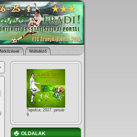
Mérkőzések
Múltidéző
»
Tapolca, 2027. január
)
9.
OLDALAK