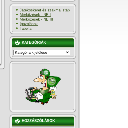
Játékoskeret és szakmai stáb
Mérkőzések - NB I
Mérkőzések - NB III
Igazolások
Tabella
KATEGÓRIÁK
KATEGÓRIÁK
HOZZÁSZÓLÁSOK