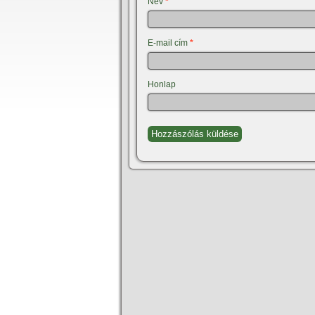
Név
*
E-mail cím
*
Honlap