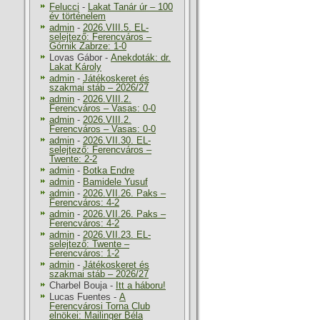
Felucci
-
Lakat Tanár úr – 100
év történelem
admin
-
2026.VIII.5. EL-
selejtező: Ferencváros –
Górnik Zabrze: 1-0
Lovas Gábor
-
Anekdoták: dr.
Lakat Károly
admin
-
Játékoskeret és
szakmai stáb – 2026/27
admin
-
2026.VIII.2.
Ferencváros – Vasas: 0-0
admin
-
2026.VIII.2.
Ferencváros – Vasas: 0-0
admin
-
2026.VII.30. EL-
selejtező: Ferencváros –
Twente: 2-2
admin
-
Botka Endre
admin
-
Bamidele Yusuf
admin
-
2026.VII.26. Paks –
Ferencváros: 4-2
admin
-
2026.VII.26. Paks –
Ferencváros: 4-2
admin
-
2026.VII.23. EL-
selejtező: Twente –
Ferencváros: 1-2
admin
-
Játékoskeret és
szakmai stáb – 2026/27
Charbel Bouja
-
Itt a háboru!
Lucas Fuentes
-
A
Ferencvárosi Torna Club
elnökei: Mailinger Béla