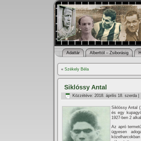
Adattár
Alberttól – Zsiborásig
H
«
Székely Béla
Siklóssy Antal
Közzétéve:
2018. április 18. szerda
|
Siklóssy Antal (
és egy kupagyő
1927-ben 2 alka
Az apró termetű
ügyesen adoga
közelharcokban