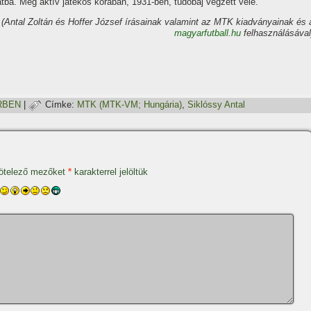
tba. Még aktí­v játékos korában, 1931-ben, tüdőbaj végzett vele.
(Antal Zoltán és Hoffer József í­rásainak valamint az MTK kiadványainak és 
magyarfutball.hu
felhasználásával
RBEN
|
Címke:
MTK (MTK-VM; Hungária)
,
Siklóssy Antal
ötelező mezőket
*
karakterrel jelöltük