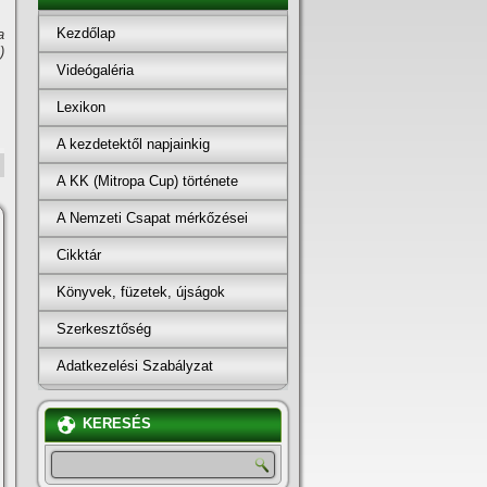
Kezdőlap
a
)
Videógaléria
Lexikon
A kezdetektől napjainkig
A KK (Mitropa Cup) története
A Nemzeti Csapat mérkőzései
Cikktár
Könyvek, füzetek, újságok
Szerkesztőség
Adatkezelési Szabályzat
KERESÉS