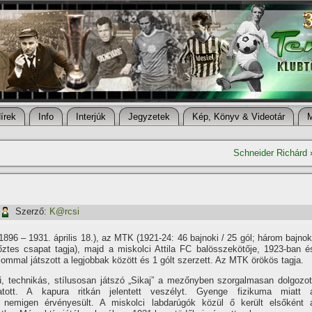
í­rek
Info
Interjúk
Jegyzetek
Kép, Könyv & Videotár
Schneider Richárd
Szerző:
K@rcsi
1896 – 1931. április 18.), az MTK (1921-24: 46 bajnoki / 25 gól; három bajnok
ztes csapat tagja), majd a miskolci Attila FC balösszekötője, 1923-ban é
lommal játszott a legjobbak között és 1 gólt szerzett. Az MTK örökös tagja.
, technikás, stí­lusosan játszó „Sikaj” a mezőnyben szorgalmasan dolgozot
tott. A kapura ritkán jelentett veszélyt. Gyenge fizikuma miatt 
 nemigen érvényesült. A miskolci labdarúgók közül ő került elsőként 