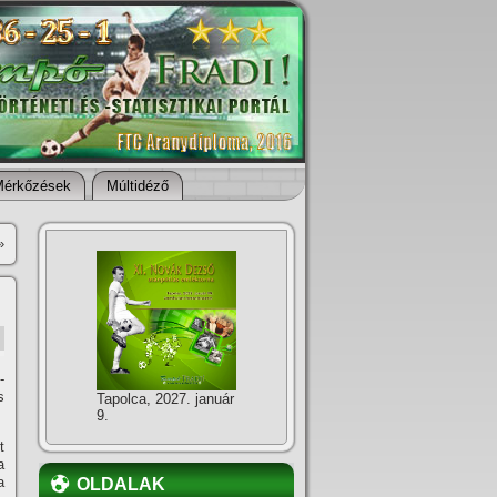
Mérkőzések
Múltidéző
»
-
s
Tapolca, 2027. január
9.
t
a
a
OLDALAK