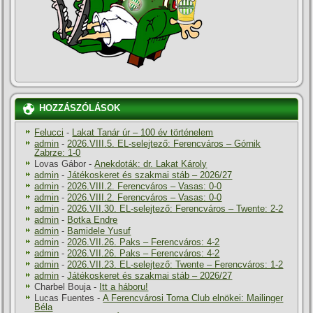
HOZZÁSZÓLÁSOK
Felucci
-
Lakat Tanár úr – 100 év történelem
admin
-
2026.VIII.5. EL-selejtező: Ferencváros – Górnik
Zabrze: 1-0
Lovas Gábor
-
Anekdoták: dr. Lakat Károly
admin
-
Játékoskeret és szakmai stáb – 2026/27
admin
-
2026.VIII.2. Ferencváros – Vasas: 0-0
admin
-
2026.VIII.2. Ferencváros – Vasas: 0-0
admin
-
2026.VII.30. EL-selejtező: Ferencváros – Twente: 2-2
admin
-
Botka Endre
admin
-
Bamidele Yusuf
admin
-
2026.VII.26. Paks – Ferencváros: 4-2
admin
-
2026.VII.26. Paks – Ferencváros: 4-2
admin
-
2026.VII.23. EL-selejtező: Twente – Ferencváros: 1-2
admin
-
Játékoskeret és szakmai stáb – 2026/27
Charbel Bouja
-
Itt a háboru!
Lucas Fuentes
-
A Ferencvárosi Torna Club elnökei: Mailinger
Béla