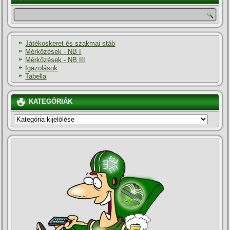
Játékoskeret és szakmai stáb
Mérkőzések - NB I
Mérkőzések - NB III
Igazolások
Tabella
KATEGÓRIÁK
KATEGÓRIÁK