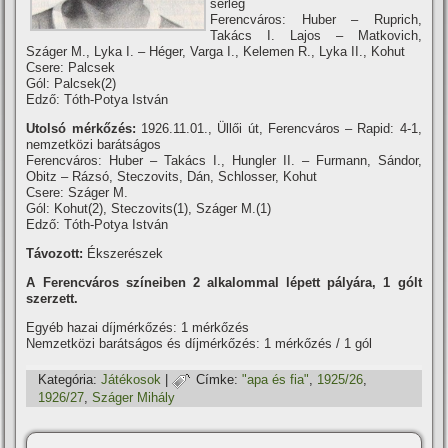
serleg
Ferencváros: Huber – Ruprich,
Takács I. Lajos – Matkovich,
Száger M., Lyka I. – Héger, Varga I., Kelemen R., Lyka II., Kohut
Csere: Palcsek
Gól: Palcsek(2)
Edző: Tóth-Potya István
Utolsó mérkőzés:
1926.11.01., Üllői út, Ferencváros – Rapid: 4-1,
nemzetközi barátságos
Ferencváros: Huber – Takács I., Hungler II. – Furmann, Sándor,
Obitz – Rázsó, Steczovits, Dán, Schlosser, Kohut
Csere: Száger M.
Gól: Kohut(2), Steczovits(1), Száger M.(1)
Edző: Tóth-Potya István
Távozott:
Ékszerészek
A Ferencváros szí­neiben 2 alkalommal lépett pályára, 1 gólt
szerzett.
Egyéb hazai dí­jmérkőzés: 1 mérkőzés
Nemzetközi barátságos és dí­jmérkőzés: 1 mérkőzés / 1 gól
Kategória:
Játékosok
|
Címke:
"apa és fia"
,
1925/26
,
1926/27
,
Száger Mihály