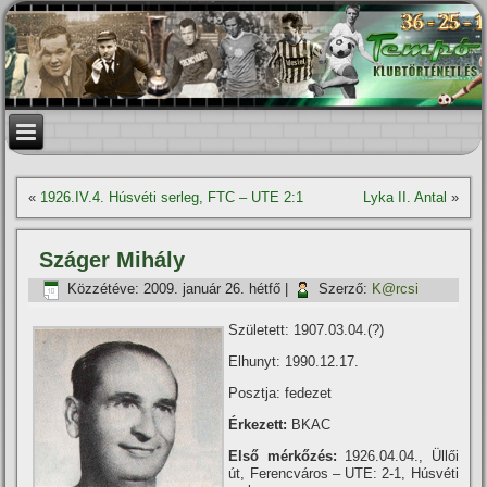
«
1926.IV.4. Húsvéti serleg, FTC – UTE 2:1
Lyka II. Antal
»
Száger Mihály
Közzétéve:
2009. január 26. hétfő
|
Szerző:
K@rcsi
Született: 1907.03.04.(?)
Elhunyt: 1990.12.17.
Posztja: fedezet
Érkezett:
BKAC
Első mérkőzés:
1926.04.04., Üllői
út, Ferencváros – UTE: 2-1, Húsvéti