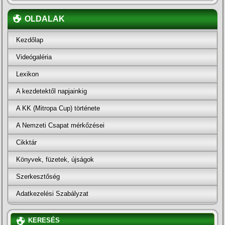
OLDALAK
Kezdőlap
Videógaléria
Lexikon
A kezdetektől napjainkig
A KK (Mitropa Cup) története
A Nemzeti Csapat mérkőzései
Cikktár
Könyvek, füzetek, újságok
Szerkesztőség
Adatkezelési Szabályzat
KERESÉS