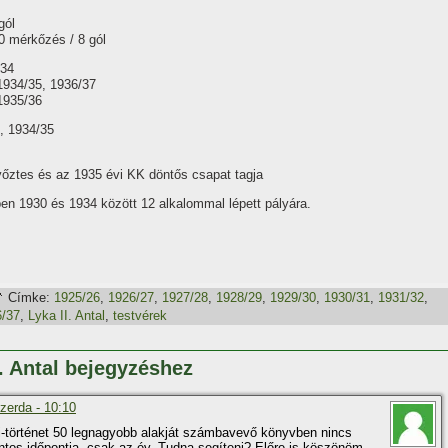
gól
0 mérkőzés / 8 gól
/34
1934/35, 1936/37
1935/36
, 1934/35
őztes és az 1935 évi KK döntős csapat tagja
en 1930 és 1934 között 12 alkalommal lépett pályára.
Címke:
1925/26
,
1926/27
,
1927/28
,
1928/29
,
1929/30
,
1930/31
,
1931/32
,
6/37
,
Lyka II. Antal
,
testvérek
I. Antal bejegyzéshez
zerda - 10:10
i-történet 50 legnagyobb alakját számbavevő könyvben nincs
os időpontja, csak az év. Tudna segí­teni? Előre is köszönöm