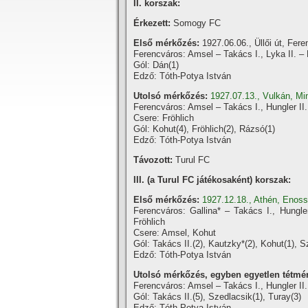
II. korszak:
Érkezett:
Somogy FC
Első mérkőzés:
1927.06.06., Üllői út, Fer
Ferencváros: Amsel – Takács I., Lyka II. –
Gól: Dán(1)
Edző: Tóth-Potya István
Utolsó mérkőzés:
1927.07.13., Vulkán, Mi
Ferencváros: Amsel – Takács I., Hungler II.
Csere: Fröhlich
Gól: Kohut(4), Fröhlich(2), Rázsó(1)
Edző: Tóth-Potya István
Távozott:
Turul FC
III. (a Turul FC játékosaként) korszak:
Első mérkőzés:
1927.12.18., Athén, Enoss
Ferencváros: Gallina* – Takács I., Hungler
Fröhlich
Csere: Amsel, Kohut
Gól: Takács II.(2), Kautzky*(2), Kohut(1), S
Edző: Tóth-Potya István
Utolsó mérkőzés, egyben egyetlen tétmé
Ferencváros: Amsel – Takács I., Hungler II.
Gól: Takács II.(5), Szedlacsik(1), Turay(3)
Edző: Tóth-Potya István