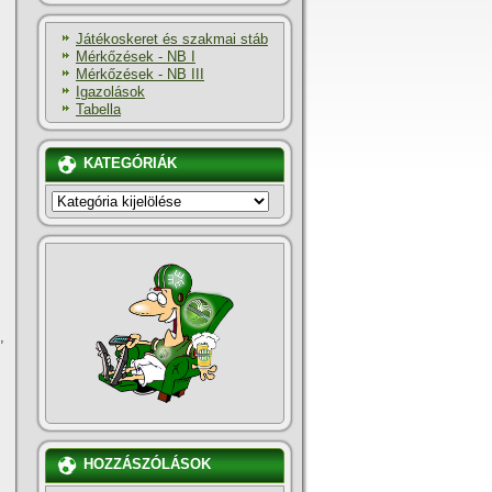
Játékoskeret és szakmai stáb
Mérkőzések - NB I
Mérkőzések - NB III
Igazolások
Tabella
KATEGÓRIÁK
KATEGÓRIÁK
,
HOZZÁSZÓLÁSOK