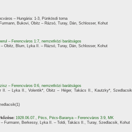
encváros – Hungária: 1-3, Pünkösdi torna
 Furmann, Bukovi, Obitz – Rázsó, Turay, Dán, Schlosser, Kohut
nerul – Ferencváros 1:7, nemzetközi barátságos
 – Obitz, Blum, Lyka II. – Rázsó, Turay, Dán, Schlosser, Kohut
zisz – Ferencváros 0:6, nemzetközi barátságos
 II. – Lyka II., Volentik*, Obitz – Héger, Takács II., Kautzky*, Szedlacsik
zedlacsik(1)
rkőzése:
1928.06.07., Pécs, Pécs-Baranya – Ferencváros 3:9, MK
 – Furmann, Berkessy, Lyka II. – Toldi, Takács II., Turay, Szedlacsik, Kohut