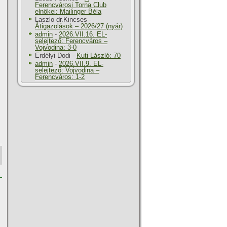
Ferencvárosi Torna Club
elnökei: Mailinger Béla
Laszlo dr.Kincses
-
Átigazolások – 2026/27 (nyár)
admin
-
2026.VII.16. EL-
selejtező: Ferencváros –
Vojvodina: 3-0
Erdélyi Dodi
-
Kuti László: 70
admin
-
2026.VII.9. EL-
selejtező: Vojvodina –
Ferencváros: 1-2