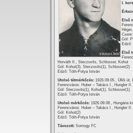
I. kor
Érkez
Első 
Ferenc
Héger,
Csere
Gól: P
Edző: 
Első 
Feren
Horváth II., Steczovits, Schlosser, Kohut
Gól: Kohut(3), Steczovits(1), Schlosser(2)
Edző: Tóth-Potya István
Utolsó tétmérkőzés:
1926.09.05., Üllői út
Ferencváros: Huber – Takács I., Hungler II.
Gól: Steczovits(1), Kohut(1), Schlosser(1)
Edző: Tóth-Potya István
Utolsó mérkőzés:
1926.09.08., Hungária krt
Ferencváros: Huber – Takács I., Hungler II.
Gól: Kohut(2)
Edző: Tóth-Potya István
Távozott:
Somogy FC