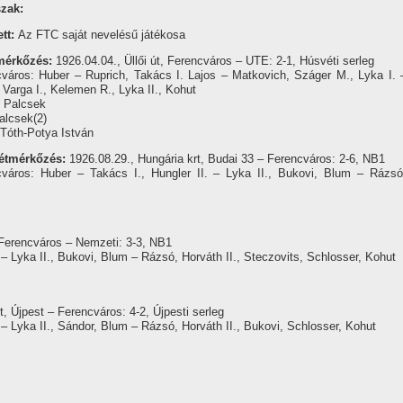
szak:
ett:
Az FTC saját nevelésű játékosa
mérkőzés:
1926.04.04., Üllői út, Ferencváros – UTE: 2-1, Húsvéti serleg
város: Huber – Ruprich, Takács I. Lajos – Matkovich, Száger M., Lyka I. 
 Varga I., Kelemen R., Lyka II., Kohut
: Palcsek
alcsek(2)
Tóth-Potya István
tétmérkőzés:
1926.08.29., Hungária krt, Budai 33 – Ferencváros: 2-6, NB1
cváros: Huber – Takács I., Hungler II. – Lyka II., Bukovi, Blum – Rázsó
, Ferencváros – Nemzeti: 3-3, NB1
 – Lyka II., Bukovi, Blum – Rázsó, Horváth II., Steczovits, Schlosser, Kohut
, Újpest – Ferencváros: 4-2, Újpesti serleg
 – Lyka II., Sándor, Blum – Rázsó, Horváth II., Bukovi, Schlosser, Kohut