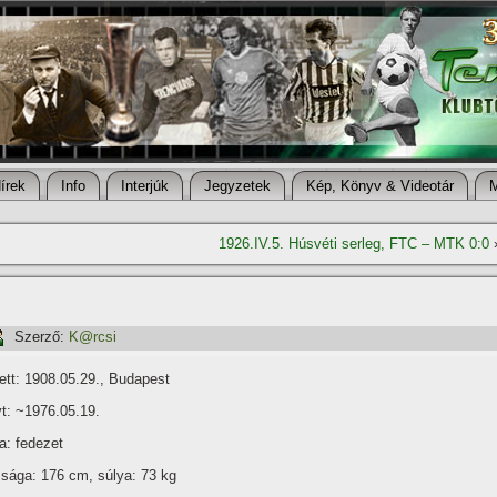
í­rek
Info
Interjúk
Jegyzetek
Kép, Könyv & Videotár
1926.IV.5. Húsvéti serleg, FTC – MTK 0:0
Szerző:
K@rcsi
ett: 1908.05.29., Budapest
t: ~1976.05.19.
a: fedezet
sága: 176 cm, súlya: 73 kg