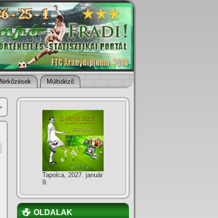
Mérkőzések
Múltidéző
»
Tapolca, 2027. január
9.
OLDALAK