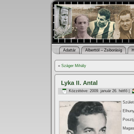
Adattár
Alberttól – Zsiborásig
H
«
Száger Mihály
Lyka II. Antal
Közzétéve:
2009. január 26. hétfő
|
Szület
Elhuny
Posztj
Magas