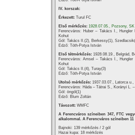
IV. korszak:
Érkezett:
Turul FC
Első mérkőzés:
1928.07.05., Pozsony, SK 
Ferencváros: Huber – Takács I., Hungler I
Kohut
Gól: Takács II.(2), Berkessy(1), Szedlacsik
Edző: Tóth-Potya István
Első tétmérkőzés:
1928.08.19., Belgrád, B
Ferencváros: Amsel – Takács I., Hungler I
Kohut
Gól: Takács II.(4), Turay(3)
Edző: Tóth-Potya István
Utolsó mérkőzés:
1937.03.07., Latorca u.,
Ferencváros: Háda – Tátrai S., Korányi L. –
Gól: öngól(1)
Edző: Blum Zoltán
Távozott:
WMFC
A Ferencváros szí­neiben 347, FTC vegy
alkalommal. A Ferencváros szí­neiben 11 g
Bajnoki: 139 mérkőzés / 2 gól
Hazai kupa: 18 mérkőzés