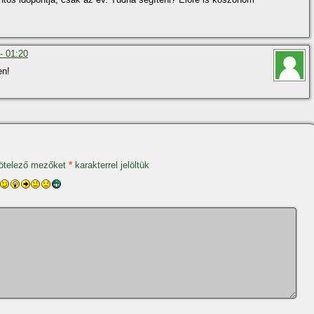
- 01:20
en!
ötelező mezőket
*
karakterrel jelöltük