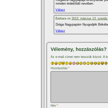
minden érdeklődő nevében.
Válasz
Barbara on
2013. március 13. szerda 
Drága Nagypapám Nyugodjék Békéb
Válasz
Vélemény, hozzászólás?
Az e-mail címet nem tesszük közzé.
A k
Hozzászólás
*
Név
*