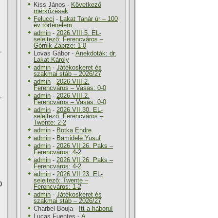
Kiss János
-
Következő
mérkőzések
Felucci
-
Lakat Tanár úr – 100
év történelem
admin
-
2026.VIII.5. EL-
selejtező: Ferencváros –
Górnik Zabrze: 1-0
,
Lovas Gábor
-
Anekdoták: dr.
Lakat Károly
admin
-
Játékoskeret és
szakmai stáb – 2026/27
admin
-
2026.VIII.2.
Ferencváros – Vasas: 0-0
,
admin
-
2026.VIII.2.
Ferencváros – Vasas: 0-0
admin
-
2026.VII.30. EL-
selejtező: Ferencváros –
Twente: 2-2
admin
-
Botka Endre
admin
-
Bamidele Yusuf
admin
-
2026.VII.26. Paks –
Ferencváros: 4-2
admin
-
2026.VII.26. Paks –
Ferencváros: 4-2
admin
-
2026.VII.23. EL-
selejtező: Twente –
0
Ferencváros: 1-2
admin
-
Játékoskeret és
szakmai stáb – 2026/27
Charbel Bouja
-
Itt a háboru!
Lucas Fuentes
-
A