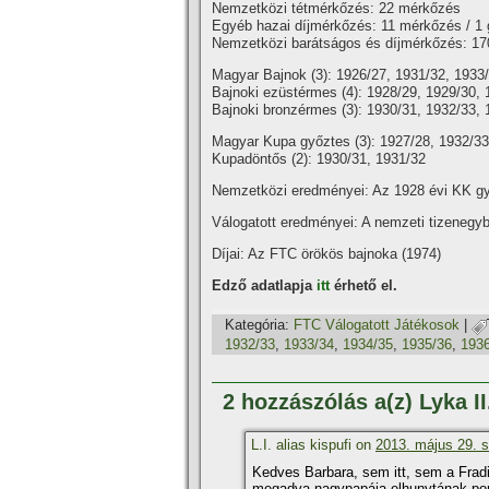
Nemzetközi tétmérkőzés: 22 mérkőzés
Egyéb hazai dí­jmérkőzés: 11 mérkőzés / 1 
Nemzetközi barátságos és dí­jmérkőzés: 17
Magyar Bajnok (3): 1926/27, 1931/32, 1933
Bajnoki ezüstérmes (4): 1928/29, 1929/30, 
Bajnoki bronzérmes (3): 1930/31, 1932/33, 
Magyar Kupa győztes (3): 1927/28, 1932/33
Kupadöntős (2): 1930/31, 1931/32
Nemzetközi eredményei: Az 1928 évi KK gy
Válogatott eredményei: A nemzeti tizenegyb
Dí­jai: Az FTC örökös bajnoka (1974)
Edző adatlapja
itt
érhető el.
Kategória:
FTC Válogatott Játékosok
|
1932/33
,
1933/34
,
1934/35
,
1935/36
,
193
2 hozzászólás a(z) Lyka I
L.I. alias kispufi on
2013. május 29. s
Kedves Barbara, sem itt, sem a Frad
megadva nagypapája elhunytának pont