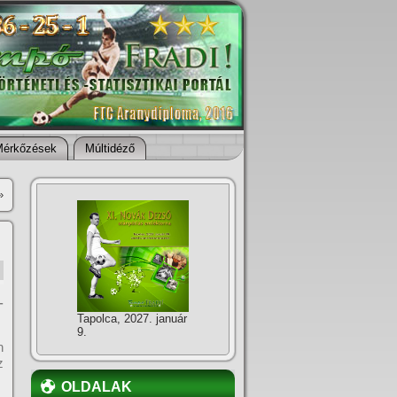
Mérkőzések
Múltidéző
»
-
Tapolca, 2027. január
9.
n
z
OLDALAK