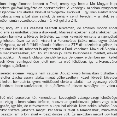
lapítani, hogy álmosan kezdett a Fradi, amely egy hete a Mol Magyar Kup
ekers góljával legyőzte az egerszegieket. A vendégek azonban nyugodtan
 igencsak sok átadási hibával szövögették akcióikat. Egy ilyen eladott labdá
 célozta meg a bal alsó sarkot, de néhány centit tévedett – a játék és 
etően simán vezethetett volna már két góllal a ZTE.
 hír, hogy az ETO vezetést szerzett Kisvárdán, de érdekes módon enne
g erre számítottak volna a drukkerek. Másrészt ezekben a pillanatokban újr
aton bármikor a főváros területén. Ez még kevésbé érintette a rajongókat
g lehetett úszni az esőt, viszont a Ferencváros játéka miatt egyre többe
házigazda, az első félidő második felében is a ZTE állt közelebb a gólhoz, h
 tudtak indulni, többször is átjátszották a Fradi védelmét. Maxsuell Alegria 
tés megszerzéséhez, ám Dibusz Dénes jó ütemű kivetődéssel mentett, elakad
 a publikum. A másik oldalon Gundel-Takács Bencének érdemben nem kellet
oli lövés semlegesítése jutott neki az első félidőben, így a Ferencváro
rt véget a játékrész.
cséretet érdemel, vagyis nem csupán Dibusz kiváló formájában bízhattak 
istoffer Zachariassen találta magát gólhelyzetben, közeli lövését követőe
ellett bemutatnia, gyors vetődéssel elérte a labdát – az egerszegi védő
 fedezet lesen tartózkodott, de a játékvezető jelezte: szabályos lett volna 
dő első perceiben két kimondottan kecsegtető zalaegerszegi lehetősége
tt végig a ferencvárosi térfélen, hosszasan gondolkozott, jobbra vagy balr
azán, így lőtt, de eltévesztette a kapu bal oldalát. Nem sokkal később Joa
ikor tisztára játszotta magát, két társa is felért a támadáshoz, mindkette
s passzol, ám ő lőni akart – rossz döntés volt. És miközben megint úgy tűnt