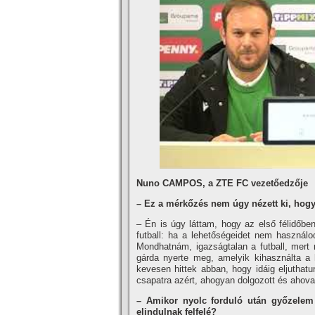
Nuno CAMPOS, a ZTE FC vezetőedzője
– Ez a mérkőzés nem úgy nézett ki, hogy 
– Én is úgy láttam, hogy az első félidőben
futball: ha a lehetőségeidet nem használod
Mondhatnám, igazságtalan a futball, mert 
gárda nyerte meg, amelyik kihasználta a 
kevesen hittek abban, hogy idáig eljutha
csapatra azért, ahogyan dolgozott és ahova 
– Amikor nyolc forduló után győzelem n
elindulnak felfelé?