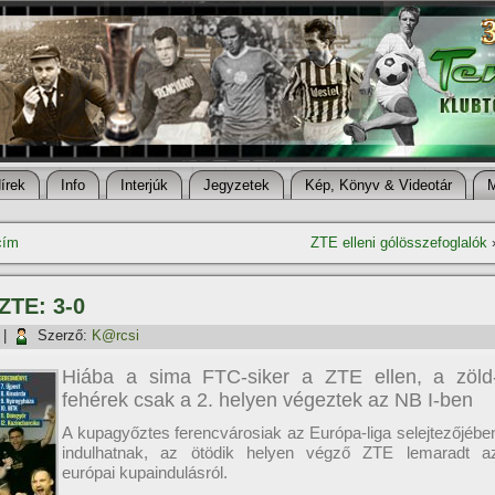
í­rek
Info
Interjúk
Jegyzetek
Kép, Könyv & Videotár
í­m
ZTE elleni gólösszefoglalók
ZTE: 3-0
|
Szerző:
K@rcsi
Hiába a sima FTC-siker a ZTE ellen, a zöld
fehérek csak a 2. helyen végeztek az NB I-ben
A kupagyőztes ferencvárosiak az Európa-liga selejtezőjébe
indulhatnak, az ötödik helyen végző ZTE lemaradt a
európai kupaindulásról.