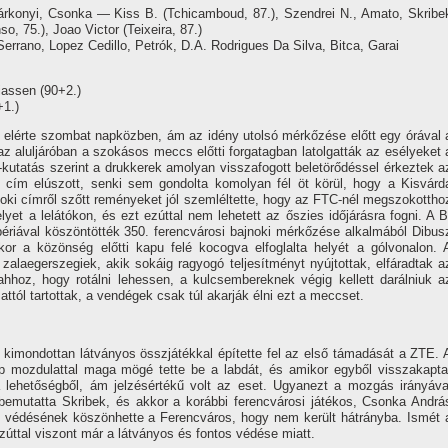
konyi, Csonka — Kiss B. (Tchicamboud, 87.), Szendrei N., Amato, Skribe
o, 75.), Joao Victor (Teixeira, 87.)
errano, Lopez Cedillo, Petrók, D.A. Rodrigues Da Silva, Bitca, Garai
riassen (90+2.)
+1.)
elérte szombat napközben, ám az idény utolsó mérkőzése előtt egy órával 
 az aluljáróban a szokásos meccs előtti forgatagban latolgatták az esélyeket 
kutatás szerint a drukkerek amolyan visszafogott beletörődéssel érkeztek a
 cím elúszott, senki sem gondolta komolyan fél öt körül, hogy a Kisvárd
jnoki címről szőtt reményeket jól szemléltette, hogy az FTC-nél megszokottho
yet a lelátókon, és ezt ezúttal nem lehetett az őszies időjárásra fogni. A B
périával köszöntötték 350. ferencvárosi bajnoki mérkőzése alkalmából Dibus
kor a közönség előtti kapu felé kocogva elfoglalta helyét a gólvonalon. 
 a zalaegerszegiek, akik sokáig ragyogó teljesítményt nyújtottak, elfáradtak a
hhoz, hogy rotálni lehessen, a kulcsembereknek végig kellett darálniuk a
attól tartottak, a vendégek csak túl akarják élni ezt a meccset.
r kimondottan látványos összjátékkal építette fel az első támadását a ZTE. 
p mozdulattal maga mögé tette be a labdát, és amikor egyből visszakapta
a lehetőségből, ám jelzésértékű volt az eset. Ugyanezt a mozgás irányáva
bemutatta Skribek, és akkor a korábbi ferencvárosi játékos, Csonka Andrá
si védésének köszönhette a Ferencváros, hogy nem került hátrányba. Ismét 
zúttal viszont már a látványos és fontos védése miatt.