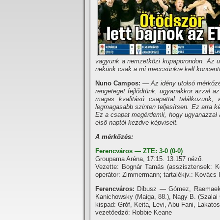
vagyunk a nemzetközi kupaporondon. Az u
nekünk csak a mi meccsünkre kell koncentrá
Nuno Campos:
— Az idény utolsó mérkőzé
rengeteget fejlődtünk, ugyanakkor azzal az
magas kvalitású csapattal találkozunk
legmagasabb szinten teljesítsen. Ez arra k
Ez a csapat megérdemli, hogy ugyanazzal a 
első naptól kezdve képviselt.
A mérkőzés:
Ferencváros — ZTE: 3-0 (0-0)
Groupama Aréna, 17:15. 13.157 néző.
Vezette: Bognár Tamás (asszisztensek: K
operátor: Zimmermann; tartalékjv.: Kovács I
Ferencváros:
Dibusz — Gómez, Raemaeker
Kanichowsky (Maiga, 88.), Nagy B. (Szalai 
kispad: Gróf, Keita, Levi, Abu Fani, Lakato
vezetőedző: Robbie Keane