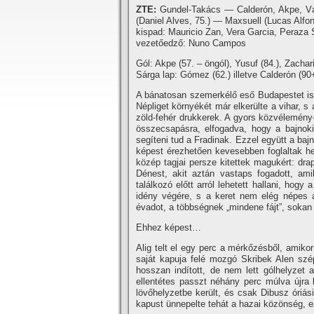
ZTE:
Gundel-Takács — Calderón, Akpe, Vár
(Daniel Alves, 75.) — Maxsuell (Lucas Alfons
kispad: Mauricio Zan, Vera Garcia, Peraza S
vezetőedző: Nuno Campos
Gól: Akpe (57. – öngól), Yusuf (84.), Zacha
Sárga lap: Gómez (62.) illetve Calderón (90
A bánatosan szemerkélő eső Budapestet is 
Népliget környékét már elkerülte a vihar, s
zöld-fehér drukkerek. A gyors közvélemény-
összecsapásra, elfogadva, hogy a bajnoki
segíteni tud a Fradinak. Ezzel együtt a ba
képest érezhetően kevesebben foglaltak hel
közép tagjai persze kitettek magukért: dra
Dénest, akit aztán vastaps fogadott, ami
találkozó előtt arról lehetett hallani, hogy
idény végére, s a keret nem elég népes a
évadot, a többségnek „mindene fájt”, sokan 
Ehhez képest…
Alig telt el egy perc a mérkőzésből, amiko
saját kapuja felé mozgó Skribek Alen szé
hosszan indított, de nem lett gólhelyzet 
ellentétes passzt néhány perc múlva újra 
lövőhelyzetbe került, és csak Dibusz óriá
kapust ünnepelte tehát a hazai közönség, e