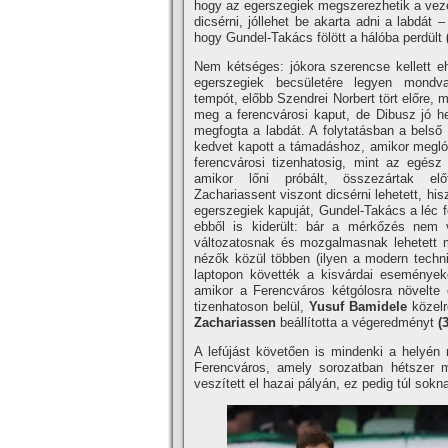
hogy az egerszegiek megszerezhetik a vezet
dicsérni, jóllehet be akarta adni a labdát
hogy Gundel-Takács fölött a hálóba perdült
Nem kétséges: jókora szerencse kellett eh
egerszegiek becsületére legyen mondva
tempót, előbb Szendrei Norbert tört előre, 
meg a ferencvárosi kaput, de Dibusz jó he
megfogta a labdát. A folytatásban a belső
kedvet kapott a támadáshoz, amikor meglódu
ferencvárosi tizenhatosig, mint az egés
amikor lőni próbált, összezártak elő
Zachariassent viszont dicsérni lehetett, h
egerszegiek kapuját, Gundel-Takács a léc f
ebből is kiderült: bár a mérkőzés nem 
változatosnak és mozgalmasnak lehetett 
nézők közül többen (ilyen a modern techni
laptopon követték a kisvárdai események
amikor a Ferencváros kétgólosra növelte 
tizenhatoson belül,
Yusuf Bamidele
közelr
Zachariassen
beállította a végeredményt
(
A lefújást követően is mindenki a helyén 
Ferencváros, amely sorozatban hétszer m
veszített el hazai pályán, ez pedig túl sok