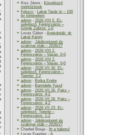
Kiss János
-
Következő
a
mérkőzések
,
Felucci
-
Lakat Tanár úr – 100
t
év történelem
a
admin
-
2026.VIII.5. EL-
selejtező: Ferencváros –
Górnik Zabrze: 1-0
k
Lovas Gábor
-
Anekdoták: dr.
Lakat Károly
a
admin
-
Játékoskeret és
,
szakmai stáb – 2026/27
t
admin
-
2026.VIII.2.
a
Ferencváros – Vasas: 0-0
a
admin
-
2026.VIII.2.
t
Ferencváros – Vasas: 0-0
t
admin
-
2026.VII.30. EL-
s
selejtező: Ferencváros –
Twente: 2-2
admin
-
Botka Endre
a
admin
-
Bamidele Yusuf
n
admin
-
2026.VII.26. Paks –
k
Ferencváros: 4-2
a
admin
-
2026.VII.26. Paks –
Ferencváros: 4-2
admin
-
2026.VII.23. EL-
selejtező: Twente –
t
Ferencváros: 1-2
a
admin
-
Játékoskeret és
o
szakmai stáb – 2026/27
n
Charbel Bouja
-
Itt a háboru!
,
Lucas Fuentes
-
A