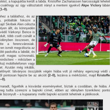
ést, a kapujukba került a labda. Kristoffer Zachariassen harcosságát lehetet
 – csakhogy az úgy változtatott irányt a menteni igyekvő
Akpe Victory
lábán
(1–0).
hez a találathoz, és az
, próbálták fokozni a
majd Skribek Alen célozta
lyen állt, és könnyedén
 védő Várkonyi Bence is
lt, több cselt csinált a
z idényben összesen, de
tte a ferencvárosiak.
iszen ismét megcélozta az
ölé paskolta a labdát, és
volt magas színvonalú,
minősíteni – miközben a
ka) mobiltelefonon vagy
et. Azután még inkább,
előnyét: látványos összjáték végén hiába volt jó néhány egerszegi védő 
ől pontosan fejezte be az akciót
(2–0),
lezárva a mérkőzést, majd
Kristoffe
3–0).
maradt, figyelték a kisvárdai eseményeket, bíztak a csodában, de hiába. 
eg tudta szerezni a bajnoki címet, ebben az idényben tizenkilenc ponto
nak bizonyult – a kupaarany mellé bajnoki ezüstöt tehetnek a játékosok.