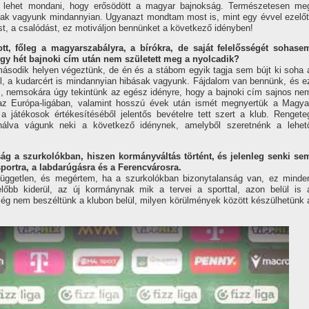
is lehet mondani, hogy erősödött a magyar bajnokság. Természetesen me
ttak vagyunk mindannyian. Ugyanazt mondtam most is, mint egy évvel ezelőt
st, a csalódást, ez motiváljon bennünket a következő idényben!
t, főleg a magyarszabályra, a bírókra, de saját felelősségét sohase
gy hét bajnoki cím után nem született meg a nyolcadik?
ásodik helyen végeztünk, de én és a stábom egyik tagja sem bújt ki soha 
 el, a kudarcért is mindannyian hibásak vagyunk. Fájdalom van bennünk, és e
, nemsokára úgy tekintünk az egész idényre, hogy a bajnoki cím sajnos ne
 az Európa-ligában, valamint hosszú évek után ismét megnyertük a Magya
 játékosok értékesítéséből jelentős bevételre tett szert a klub. Rengete
sználva vágunk neki a következő idénynek, amelyből szeretnénk a lehet
nság a szurkolókban, hiszen kormányváltás történt, és jelenleg senki se
sportra, a labdarúgásra és a Ferencvárosra.
független, és megértem, ha a szurkolókban bizonytalanság van, ez minde
előbb kiderül, az új kormánynak mik a tervei a sporttal, azon belül is 
még nem beszéltünk a klubon belül, milyen körülmények között készülhetünk 