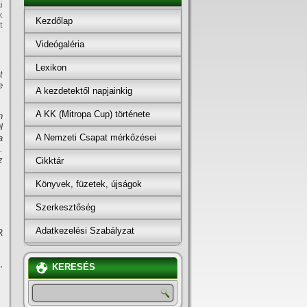
i
k
Kezdőlap
t
Videógaléria
Lexikon
t
e
A kezdetektől napjainkig
A KK (Mitropa Cup) története
n
l
A Nemzeti Csapat mérkőzései
a
.
z
Cikktár
Könyvek, füzetek, újságok
Szerkesztőség
Adatkezelési Szabályzat
R
,
KERESÉS