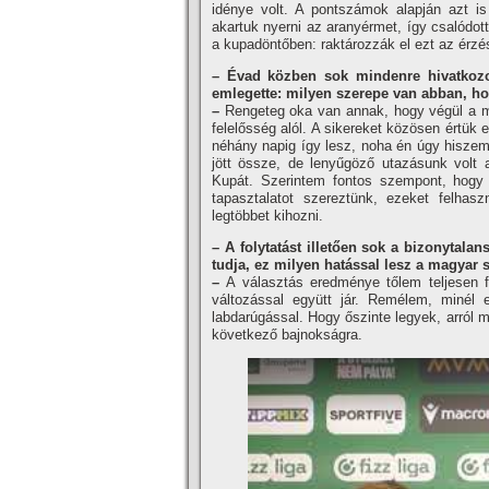
idénye volt. A pontszámok alapján azt 
akartuk nyerni az aranyérmet, így csalódo
a kupadöntőben: raktározzák el ezt az érzé
– Évad közben sok mindenre hivatkozot
emlegette: milyen szerepe van abban, ho
–
Rengeteg oka van annak, hogy végül a m
felelősség alól. A sikereket közösen értük
néhány napig így lesz, noha én úgy hiszem
jött össze, de lenyűgöző utazásunk volt
Kupát. Szerintem fontos szempont, hogy a
tapasztalatot szereztünk, ezeket felha
legtöbbet kihozni.
– A folytatást illetően sok a bizonytala
tudja, ez milyen hatással lesz a magyar 
–
A választás eredménye tőlem teljesen 
változással együtt jár. Remélem, minél 
labdarúgással. Hogy őszinte legyek, arról 
következő bajnokságra.