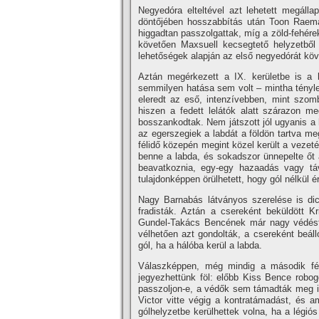
Negyedóra elteltével azt lehetett megál
döntőjében hosszabbítás után Toon Raema
higgadtan passzolgattak, míg a zöld-fehérek
követően Maxsuell kecsegtető helyzetből
lehetőségek alapján az első negyedórát köv
Aztán megérkezett a IX. kerületbe is a
semmilyen hatása sem volt – mintha tényle
eleredt az eső, intenzívebben, mint szomb
hiszen a fedett lelátók alatt szárazon me
bosszankodtak. Nem játszott jól ugyanis a 
az egerszegiek a labdát a földön tartva meg
félidő közepén megint közel került a veze
benne a labda, és sokadszor ünnepelte őt
beavatkoznia, egy-egy hazaadás vagy táv
tulajdonképpen örülhetett, hogy gól nélkül é
Nagy Barnabás látványos szerelése is di
fradisták. Aztán a csereként beküldött Kr
Gundel-Takács Bencének már nagy védést k
vélhetően azt gondolták, a csereként beálló
gól, ha a hálóba kerül a labda.
Válaszképpen, még mindig a második féli
jegyezhettünk föl: előbb Kiss Bence robogo
passzoljon-e, a védők sem támadták meg ig
Victor vitte végig a kontratámadást, és am
gólhelyzetbe kerülhettek volna, ha a légió