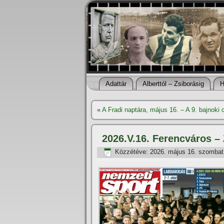
Adattár
Alberttól – Zsiborásig
H
«
A Fradi naptára, május 16. – A 9. bajnoki c
2026.V.16. Ferencváros – 
Közzétéve:
2026. május 16. szombat