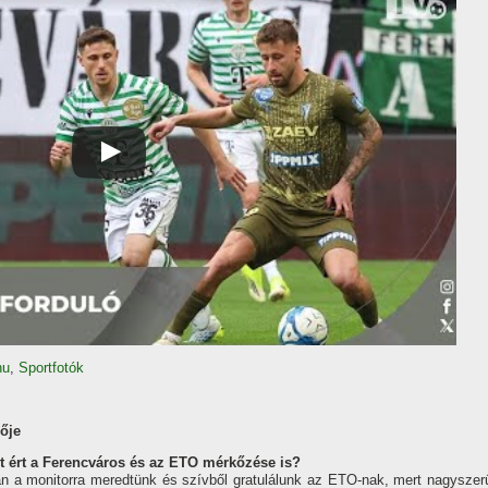
hu
,
Sportfotók
ője
et ért a Ferencváros és az ETO mérkőzése is?
n a monitorra meredtünk és szívből gratulálunk az ETO-nak, mert nagyszer