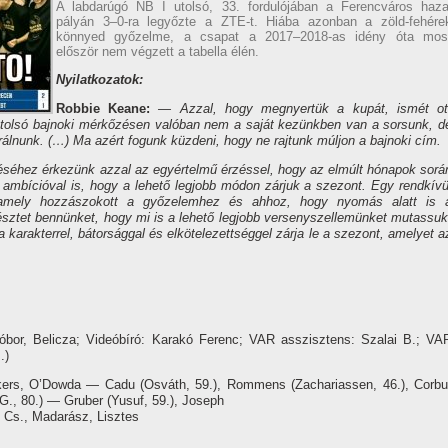
A labdarúgó NB I utolsó, 33. fordulójában a Ferencváros haza
pályán 3–0-ra legyőzte a ZTE-t. Hiába azonban a zöld-fehére
könnyed győzelme, a csapat a 2017–2018-as idény óta mos
először nem végzett a tabella élén.
Nyilatkozatok:
Robbie Keane:
— Azzal, hogy megnyertük a kupát, ismét ot
tolsó bajnoki mérkőzésen valóban nem a saját kezünkben van a sorsunk, d
lnunk. (…) Ma azért fogunk küzdeni, hogy ne rajtunk múljon a bajnoki cím.
séhez érkezünk azzal az egyértelmű érzéssel, hogy az elmúlt hónapok sorá
 ambícióval is, hogy a lehető legjobb módon zárjuk a szezont. Egy rendkívü
, amely hozzászokott a győzelemhez és ahhoz, hogy nyomás alatt is 
észtet bennünket, hogy mi is a lehető legjobb versenyszellemünket mutassuk
karakterrel, bátorsággal és elkötelezettséggel zárja le a szezont, amelyet a
óbor, Belicza; Videóbíró: Karakó Ferenc; VAR asszisztens: Szalai B.; VA
.)
s, O’Dowda — Cadu (Osváth, 59.), Rommens (Zachariassen, 46.), Corbu
G., 80.) — Gruber (Yusuf, 59.), Joseph
s Cs., Madarász, Lisztes