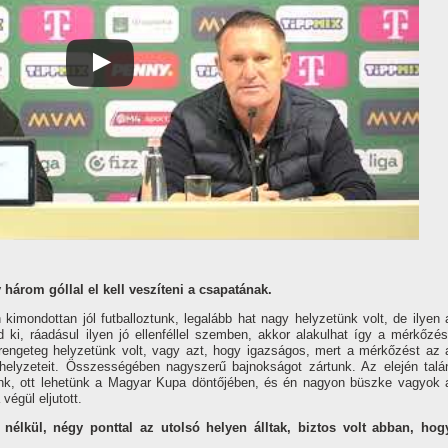
három góllal el kell veszíteni a csapatának.
 kimondottan jól futballoztunk, legalább hat nagy helyzetünk volt, de ilyen 
 ki, ráadásul ilyen jó ellenféllel szemben, akkor alakulhat így a mérkőzés
rengeteg helyzetünk volt, vagy azt, hogy igazságos, mert a mérkőzést az 
helyzeteit. Összességében nagyszerű bajnokságot zártunk. Az elején talá
tunk, ott lehetünk a Magyar Kupa döntőjében, és én nagyon büszke vagyok 
végül eljutott.
élkül, négy ponttal az utolsó helyen álltak, biztos volt abban, hog