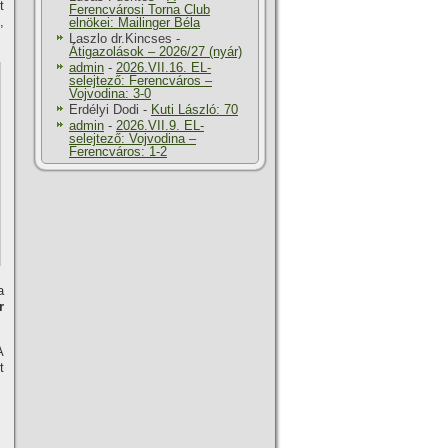
t
Ferencvárosi Torna Club
,
elnökei: Mailinger Béla
Laszlo dr.Kincses
-
Átigazolások – 2026/27 (nyár)
admin
-
2026.VII.16. EL-
selejtező: Ferencváros –
Vojvodina: 3-0
Erdélyi Dodi
-
Kuti László: 70
admin
-
2026.VII.9. EL-
selejtező: Vojvodina –
Ferencváros: 1-2
a
r
A
t