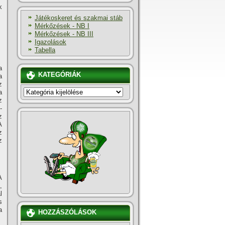
k
Játékoskeret és szakmai stáb
Mérkőzések - NB I
Mérkőzések - NB III
Igazolások
Tabella
a
KATEGÓRIÁK
a
z
KATEGÓRIÁK
a
z
-
z
A
z
z
A
,
l
s
a
HOZZÁSZÓLÁSOK