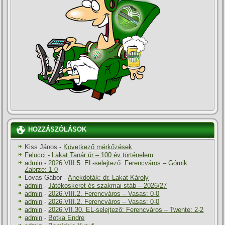
HOZZÁSZÓLÁSOK
Kiss János
-
Következő mérkőzések
Felucci
-
Lakat Tanár úr – 100 év történelem
admin
-
2026.VIII.5. EL-selejtező: Ferencváros – Górnik
Zabrze: 1-0
Lovas Gábor
-
Anekdoták: dr. Lakat Károly
admin
-
Játékoskeret és szakmai stáb – 2026/27
admin
-
2026.VIII.2. Ferencváros – Vasas: 0-0
admin
-
2026.VIII.2. Ferencváros – Vasas: 0-0
admin
-
2026.VII.30. EL-selejtező: Ferencváros – Twente: 2-2
admin
-
Botka Endre