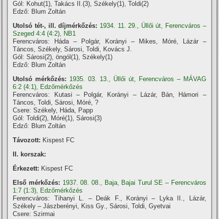
Gól: Kohut(1), Takács II.(3), Székely(1), Toldi(2)
Edző: Blum Zoltán
Utolsó tét-, ill. díjmérkőzés:
1934. 11. 29., Üllői út, Ferencváros –
Szeged 4:4 (4:2), NB1
Ferencváros: Háda – Polgár, Korányi – Mikes, Móré, Lázár –
Táncos, Székely, Sárosi, Toldi, Kovács J.
Gól: Sárosi(2), öngól(1), Székely(1)
Edző: Blum Zoltán
Utolsó mérkőzés:
1935. 03. 13., Üllői út, Ferencváros – MÁVAG
6:2 (4:1), Edzőmérkőzés
Ferencváros: Kutasi – Polgár, Korányi – Lázár, Bán, Hámori –
Táncos, Toldi, Sárosi, Móré, ?
Csere: Székely, Háda, Papp
Gól: Toldi(2), Móré(1), Sárosi(3)
Edző: Blum Zoltán
Távozott:
Kispest FC
II. korszak:
Érkezett:
Kispest FC
Első mérkőzés:
1937. 08. 08., Baja, Bajai Turul SE – Ferencváros
1:7 (1:3), Edzőmérkőzés
Ferencváros: Tihanyi L. – Deák F., Korányi – Lyka II., Lázár,
Székely – Jászberényi, Kiss Gy., Sárosi, Toldi, Gyetvai
Csere: Szirmai