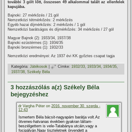
további 3 gólt lőtt, összesen 49 alkalommal talált az ellenfelek
kapujába.
Bajnoki: 27 mérkőzés / 21 gól
Nemzetközi tétmérkőzés: 2 mérkőzés
Egyéb hazai dí­jmérkőzés: 2 mérkőzés / 1 gól
Nemzetközi barátságos és dí­jmérkőzés: 34 mérkőzés / 27 gól
Magyar Bajnok (2): 1933/34, 1937/38
Bajnoki ezüstérmes (1): 1934/35
Bajnoki bronzérmes (1): 1932/33
Nemzetközi eredményei: Az 1937 évi KK győztes csapat tagja
Kategória:
Játékosok
|
Címke:
1932/33
,
1933/34
,
1934/35
,
1937/38
,
Székely Béla
3 hozzászólás a(z) Székely Béla
bejegyzéshez
dr Vargha Péter on
2016. november 30. szerda -
12:43
Ismertem Béla bácsit-nagyapám barátja volt.Az
ötvenes-hatvanas években gyakran láttam-
beszélgettem is vele-Tatabánya utcáin,vagy a
focipályán.Nagy tiszteletnek örvendett a