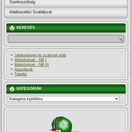
Szerkesztőség
Adatkezelési Szabályzat
KERESÉS
Játékoskeret és szakmai stáb
Mérkőzések - NB I
Mérkőzések - NB III
Igazolások
Tabella
KATEGÓRIÁK
KATEGÓRIÁK