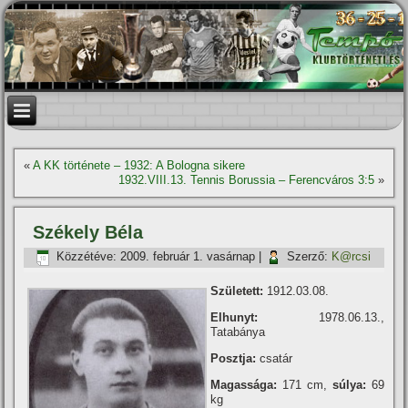
«
A KK története – 1932: A Bologna sikere
1932.VIII.13. Tennis Borussia – Ferencváros 3:5
»
Székely Béla
Közzétéve:
2009. február 1. vasárnap
|
Szerző:
K@rcsi
Született:
1912.03.08.
Elhunyt:
1978.06.13.,
Tatabánya
Posztja:
csatár
Magassága:
171 cm,
súlya:
69
kg