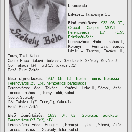
I. korszak:
Érkezett:
Tatabányai SC
Első mérkőzés:
1932. 08. 07.,
Csepel, Csepeli MOVE –
Ferencváros 1:7 (1:5),
Edzőmérkőzés
Ferencváros: Háda – Takács I.,
Korányi – Furmann, Sárosi,
Lázár – Táncos, Takács II.,
Turay, Toldi, Kohut
Csere: Papp, Bukovi, Berkessy, Szedlacsik, Székely, Kovács J.
Gól: Takács II.(4), Toldi(1), Kovács J.(2)
Edző: Blum Zoltán
Első díjmérkőzés:
1932. 08. 13., Berlin, Tennis Borussia –
Ferencváros 3:5 (1:4), nemzetközi barátságos
Ferencváros: Háda – Takács I., Korányi – Lyka II., Sárosi, Lázár –
Táncos, Takács II., Turay, Toldi, Kohut
Csere: Székely
Gól: Takács II.(3), Turay(1), Kohut(1)
Edző: Blum Zoltán
Első tétmérkőzés:
1933. 04. 02., Soroksár, Soroksár –
Ferencváros 0:7 (0:2), NB1
Ferencváros: Háda – Hungler II., Korányi – Lyka II., Sárosi, Lázár –
Táncos, Takács II., Székely, Toldi, Kohut