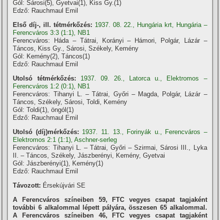
Gól: Sárosi(5), Gyetvai(1), Kiss Gy.(1)
Edző: Rauchmaul Emil
Első díj-, ill. tétmérkőzés:
1937. 08. 22., Hungária krt, Hungária –
Ferencváros 3:3 (1:1), NB1
Ferencváros: Háda – Tátrai, Korányi – Hámori, Polgár, Lázár –
Táncos, Kiss Gy., Sárosi, Székely, Kemény
Gól: Kemény(2), Táncos(1)
Edző: Rauchmaul Emil
Utolsó tétmérkőzés:
1937. 09. 26., Latorca u., Elektromos –
Ferencváros 1:2 (0:1), NB1
Ferencváros: Tihanyi L. – Tátrai, Győri – Magda, Polgár, Lázár –
Táncos, Székely, Sárosi, Toldi, Kemény
Gól: Toldi(1), öngól(1)
Edző: Rauchmaul Emil
Utolsó (díj)mérkőzés:
1937. 11. 13., Forinyák u., Ferencváros –
Elektromos 2:1 (1:1), Aschner-serleg
Ferencváros: Tihanyi L. – Tátrai, Győri – Szirmai, Sárosi III., Lyka
II. – Táncos, Székely, Jászberényi, Kemény, Gyetvai
Gól: Jászberényi(1), Kemény(1)
Edző: Rauchmaul Emil
Távozott:
Érsekújvári SE
A Ferencváros szí­neiben 59, FTC vegyes csapat tagjaként
további 6 alkalommal lépett pályára, összesen 65 alkalommal.
A Ferencváros szí­neiben 46, FTC vegyes csapat tagjaként