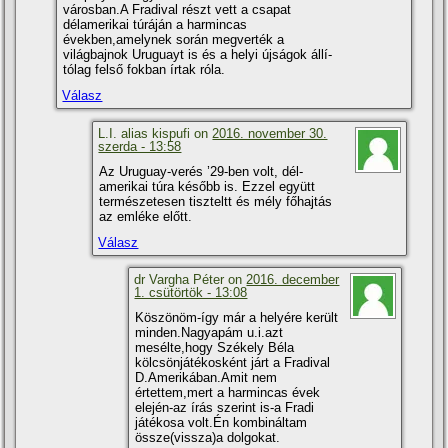
városban.A Fradival részt vett a csapat
délamerikai túráján a harmincas
években,amelynek során megverték a
világbajnok Uruguayt is és a helyi újságok állí­
tólag felső fokban í­rtak róla.
Válasz
L.I. alias kispufi on
2016. november 30.
szerda - 13:58
Az Uruguay-verés ’29-ben volt, dél-
amerikai túra később is. Ezzel együtt
természetesen tiszteltt és mély főhajtás
az emléke előtt.
Válasz
dr Vargha Péter on
2016. december
1. csütörtök - 13:08
Köszönöm-í­gy már a helyére került
minden.Nagyapám u.i.azt
mesélte,hogy Székely Béla
kölcsönjátékosként járt a Fradival
D.Amerikában.Amit nem
értettem,mert a harmincas évek
elején-az í­rás szerint is-a Fradi
játékosa volt.Én kombináltam
össze(vissza)a dolgokat.